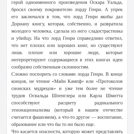
герой одноименного произведения Оскара Уальда,
бросил своему покровителю лорду Генри. А упрек
его заключался в том, что лорд Генри якобы дал
Дориану книгу, которая, собственно, и развратила
молодого человека, сделала из него сладострастника
и убийцу. На что лорд Генри справедливо ответил,
что нет плохих или хороших книг, но существуют
лишь плохие или хорошие люди, которые
интерпретируют содержащиеся в этих книгах идеи
сообразно собственным склонностям.
Сложно поспорить со словами лорда Генри. В конце
концов, не чтение «Майн Кампф» или «Протоколов
сионских мудрецов» и уже тем более не чтение
трудов Освальда Шпенглера или Карла Шмитта
способствуют расцвету радикального
этнонационализма (который в нашем отечестве
считается фашизмом), а что-то другое — воспитание,
образование или что бы то ни было еще.
Что касается опасности, которую может представлять