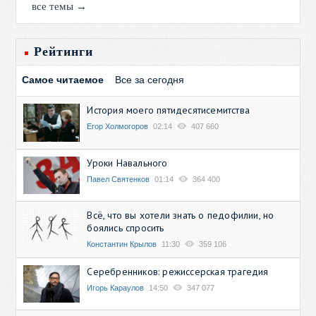
все темы →
Рейтинги
Самое читаемое
Все за сегодня
История моего пятидесятисемитства
Егор Холмогоров
02:14
407 660
Уроки Навального
Павел Святенков
01:14
364 400
Всё, что вы хотели знать о педофилии, но
боялись спросить
Константин Крылов
11:30
359 106
Серебренников: режиссерская трагедия
Игорь Караулов
14:50
347 077