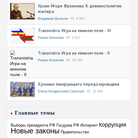
Уроки Игоря Фроянова. К девяностолетию
мастера
Владимир Шульгин
8 597
Transnistria. Игра на минном поле - III
Роман Коноплев
9 817
Transnistria. Игра на минном поле - II
Роман Коноплев
10 780
Хроники пикирующего передозировщика
Елена Кондратьева-Сальгеро
11 346
Главные темы
Коррупция
Выборы президента РФ
Госдума РФ
Интернет
Новые законы
Правительство