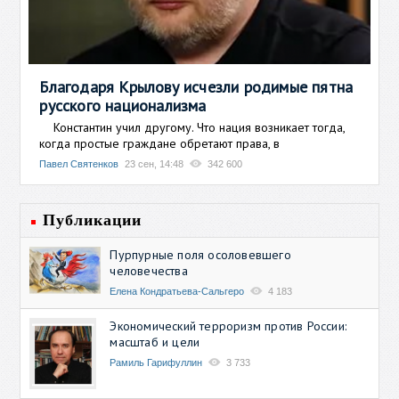
Благодаря Крылову исчезли родимые пятна
русского национализма
Константин учил другому. Что нация возникает тогда,
когда простые граждане обретают права, в
Павел Святенков
23 сен, 14:48
342 600
Публикации
Пурпурные поля осоловевшего
человечества
Елена Кондратьева-Сальгеро
4 183
Экономический терроризм против России:
масштаб и цели
Рамиль Гарифуллин
3 733