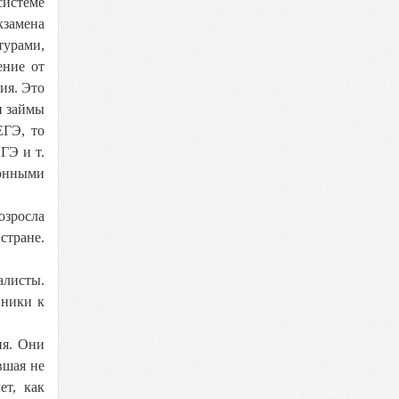
системе
кзамена
турами,
ение от
ия. Это
и займы
ЕГЭ, то
ГЭ и т.
ионными
озросла
стране.
алисты.
вники к
ия. Они
вшая не
ет, как