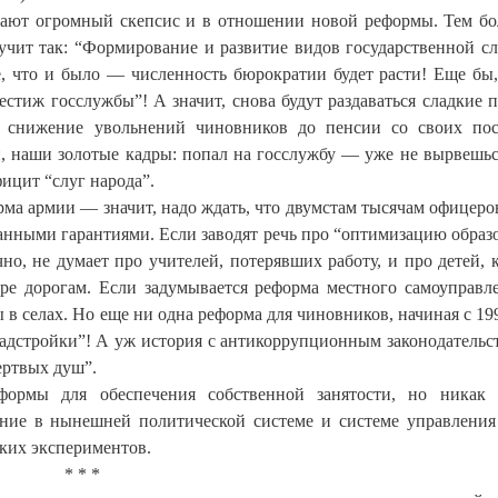
ают огромный скепсис и в отношении новой реформы. Тем бо
вучит так: “Формирование и развитие видов государственной с
е, что и было — численность бюрократии будет расти! Еще бы,
естиж госслужбы”! А значит, снова будут раздаваться сладкие 
— снижение увольнений чиновников до пенсии со своих по
, наши золотые кадры: попал на госслужбу — уже не вырвешьс
ицит “слуг народа”.
орма армии — значит, надо ждать, что двумстам тысячам офицеров
анными гарантиями. Если заводят речь про “оптимизацию образ
но, не думает про учителей, потерявших работу, и про детей, 
ре дорогам. Если задумывается реформа местного самоуправ
в селах. Но еще ни одна реформа для чиновников, начиная с 199
надстройки”! А уж история с антикоррупционным законодатель
ертвых душ”.
ормы для обеспечения собственной занятости, но никак 
ление в нынешней политической системе и системе управлени
ских экспериментов.
* * *