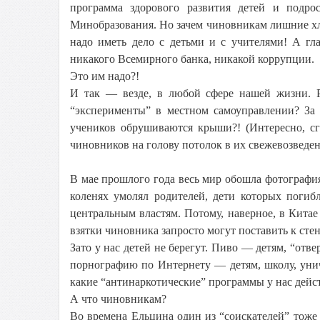
программа здорового развития детей и подро
Минобразования. Но зачем чиновникам лишние хл
надо иметь дело с детьми и с учителями! А гл
никакого Всемирного банка, никакой коррупции.
Это им надо?!
И так — везде, в любой сфере нашей жизни. Р
“эксперименты” в местном самоуправлении? За 
учеников обрушиваются крыши?! (Интересно, сг
чиновников на голову потолок в их свежевозведе
В мае прошлого года весь мир обошла фотография,
коленях умолял родителей, дети которых погиб
центральным властям. Потому, наверное, в Китае
взятки чиновника запросто могут поставить к стен
Зато у нас детей не берегут. Пиво — детям, “отв
порнографию по Интернету — детям, школу, уни
какие “антинаркотические” программы у нас дейст
А что чиновникам?
Во времена Ельцина один из “соискателей” тоже 