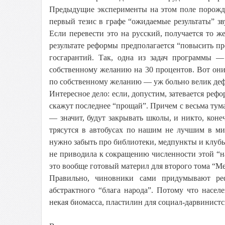
Предыдущие эксперименты на этом поле порожд
первый тезис в графе “ожидаемые результаты” з
Если перевести это на русский, получается то ж
результате реформы предполагается “повысить пр
госгарантий. Так, одна из задач программы 
собственному желанию на 30 процентов. Вот они
по собственному желанию — уж больно велик деф
Интересное дело: если, допустим, затевается реф
скажут последнее “прощай”. Причем с весьма тум
— значит, будут закрывать школы, и никто, конеч
трясутся в автобусах по нашим не лучшим в ми
нужно забыть про библиотеки, медпункты и клубы 
не приводила к сокращению численности этой “
это вообще готовый материл для второго тома “М
Правильно, чиновники сами придумывают реф
абстрактного “блага народа”. Потому что насе
некая биомасса, пластилин для социал-дарвинист