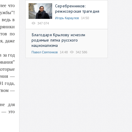
лее что
Серебренников:
режиссерская трагедия
лужбы”!
Игорь Караулов
14:50
 ведь в
347 074
пряники
стов по
Благодаря Крылову исчезли
родимые пятна русского
я, даже
национализма
Павел Святенков
14:48
342 586
 за год
ования”
которые
ления —
1 года,
ством —
не для
я — это