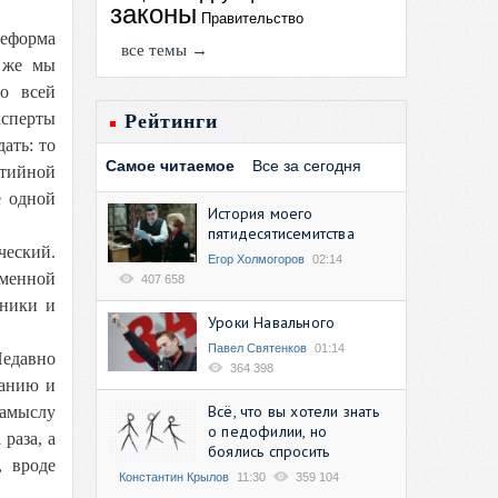
законы
Правительство
реформа
все темы →
о же мы
по всей
ксперты
Рейтинги
ать: то
Самое читаемое
Все за сегодня
ртийной
е одной
История моего
пятидесятисемитства
ческий.
Егор Холмогоров
02:14
еменной
407 658
вники и
Уроки Навального
Павел Святенков
01:14
Недавно
364 398
ванию и
Всё, что вы хотели знать
замыслу
о педофилии, но
раза, а
боялись спросить
, вроде
Константин Крылов
11:30
359 104