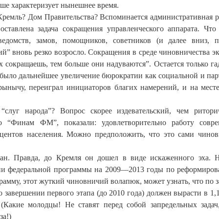
учше характеризует нынешнее время.
? Кремль? Дом Правительства? Вспоминается административная 
ставлена задача сокращения управленческого аппарата. Чт
ведомств, замов, помощников, советников (и далее вниз, 
ий” вновь резко возросло. Сокращения в среде чиновничества э
сокращаешь, тем больше они надуваются”. Остается только гад
было дальнейшее увеличение бюрократии как социальной и па
рынычу, переиграл инициаторов благих намерений, и на мест
“слуг народа”? Вопрос скорее издевательский, чем ритори
о “Финам ФМ”, показали: удовлетворительно работу совр
оцентов населения. Можно предположить, что это сами чино
ан. Правда, до Кремля он дошел в виде искаженного эха. 
ии федеральной программы на 2009—2013 годы по реформиро
рамму, этот жуткий чиновничий волапюк, может узнать, что по 
 завершении первого этапа (до 2010 года) должен вырасти в 1,1 
 (Какие молодцы! Не ставят перед собой запредельных задач
за!)