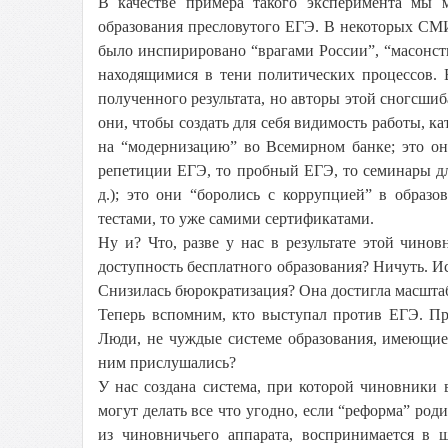
В качестве примера такого эксперимента мы 
образования пресловутого ЕГЭ. В некоторых СМИ
было инспирировано “врагами России”, “масонст
находящимися в тени политических процессов. 
полученного результата, но авторы этой сногсш
они, чтобы создать для себя видимость работы, к
на “модернизацию” во Всемирном банке; это он
репетиции ЕГЭ, то пробный ЕГЭ, то семинары дл
д.); это они “боролись с коррупцией” в образ
тестами, то уже самими сертификатами.
Ну и? Что, разве у нас в результате этой чино
доступность бесплатного образования? Ничуть. Исч
Снизилась бюрократизация? Она достигла масшта
Теперь вспомним, кто выступал против ЕГЭ. Пр
Люди, не чуждые системе образования, имеющие
ним прислушались?
У нас создана система, при которой чиновники
могут делать все что угодно, если “реформа” род
из чиновничьего аппарата, воспринимается в