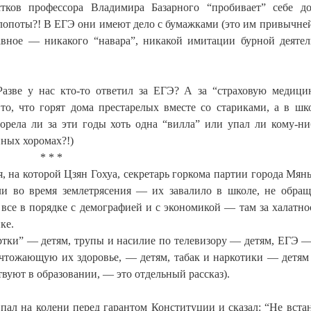
стков профессора Владимира Базарного “пробивает” себе д
опоты?! В ЕГЭ они имеют дело с бумажками (это им привычней)
авное — никакого “навара”, никакой имитации бурной деятел
азве у нас кто-то ответил за ЕГЭ? А за “страховую медици
то, что горят дома престарелых вместе со стариками, а в шк
орела ли за эти годы хоть одна “вилла” или упал ли кому-ни
нных хоромах?!)
* * *
 на которой Цзян Гохуа, секретарь горкома партии города Мянь
ли во время землетрясения — их завалило в школе, не обращ
 все в порядке с демографией и с экономикой — там за халатно
ке.
ертки” — детям, трупы и насилие по телевизору — детям, ЕГЭ —
чтожающую их здоровье, — детям, табак и наркотики — детям 
вуют в образовании, — это отдельный рассказ).
пал на колени перед гарантом Конституции и сказал: “Не встан