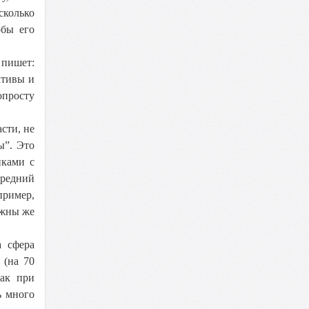
сколько
обы его
 пишет:
ктивы и
опросту
сти, не
ы”. Это
иками с
средний
пример,
лжны же
а сфера
 (на 70
как при
ь много