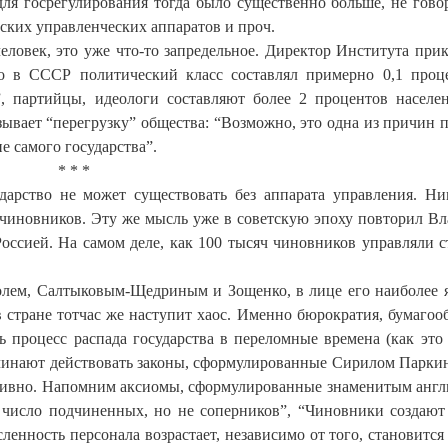
для госрегулирования тогда было существенно больше, не гово
ских управленческих аппаратов и проч.
ловек, это уже что-то запредельное. Директор Института при
о в СССР политический класс составлял примерно 0,1 проц
”, партийцы, идеологи составляют более 2 процентов населе
ывает “перегрузку” общества: “Возможно, это одна из причин 
е самого государства”.
* * *
ударство не может существовать без аппарата управления. Ни
. чиновников. Эту же мысль уже в советскую эпоху повторил В
оссией. На самом деле, как 100 тысяч чиновников управляли с
голем, Салтыковым-Щедриным и Зощенко, в лице его наиболее 
 стране тотчас же наступит хаос. Именно бюрократия, бумагооб
ь процесс распада государства в переломные времена (как это
начинают действовать законы, сформулированные Сирилом Парки
уктивно. Напомним аксиомы, сформулированные знаменитым анг
 число подчиненных, но не соперников”, “Чиновники создают
сленность персонала возрастает, независимо от того, становится