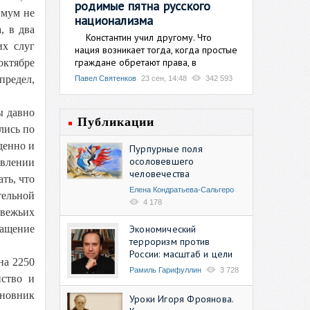
родимые пятна русского
имум не
национализма
, в два
Константин учил другому. Что
их слуг
нация возникает тогда, когда простые
граждане обретают права, в
октябре
предел,
Павел Святенков
23 сен, 14:48
342 593
ы давно
Публикации
лись по
денно и
Пурпурные поля
осоловевшего
авлении
человечества
ть, что
Елена Кондратьева-Сальгеро
тельной
4 178
двежьих
Экономический
ращение
терроризм против
России: масштаб и цели
на 2250
Рамиль Гарифуллин
3 728
нство и
иновник
Уроки Игоря Фроянова.