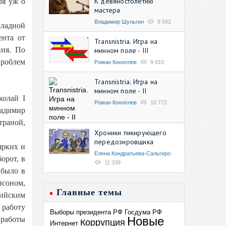
К девяностолетию
ря уж о
мастера
Владимир Шульгин
8 592
кладной
ента от
Transnistria. Игра на
ния. По
минном поле - III
проблем
Роман Коноплев
9 810
Transnistria. Игра на
минном поле - II
колай I
Роман Коноплев
10 772
ладимир
траной,
Хроники пикирующего
передозировщика
ярких и
Елена Кондратьева-Сальгеро
орот, в
11 339
 было в
нсоном,
Главные темы
лийским
 работу
Выборы президента РФ
Госдума РФ
Новые
 работы
Коррупция
Интернет