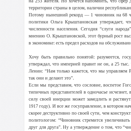
на 253 жителя. Но хочется напомнить, что сфер 
территории страны в целом, наличии республикан
Потому нынешний рекорд — 1 чиновник на 68 че
политики Ольга Крыштановская утверждает, чт
численности населения. Сегодня “слуги народа
мнению О. Крыштановской, этот бурный рост выз
в экономике: есть предел расходов на обслуживани
Хочу быть правильно понятой: разумеется, гос
утверждал, что империей правит не он, а 25 тыс
Ленин: “Нам только кажется, что мы управляем Р
так они и делают это”.
Если мы представим, что сословие, воспетое Го
типичных представителей в одночасье исчезнет, в
силу своей инерции может замедлить и растянут
1917 году). И все же госуправление, в котором 
скорее деструктивно по своей сути, чем констр
политологом: “Чиновник стремится увеличивать
друг для друга”. Ну а утверждение о том, что “чи