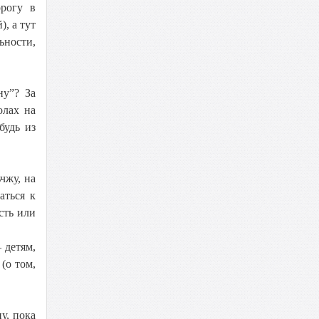
орогу в
, а тут
ьности,
ну”? За
олах на
будь из
чжу, на
аться к
сть или
 детям,
(о том,
у, пока