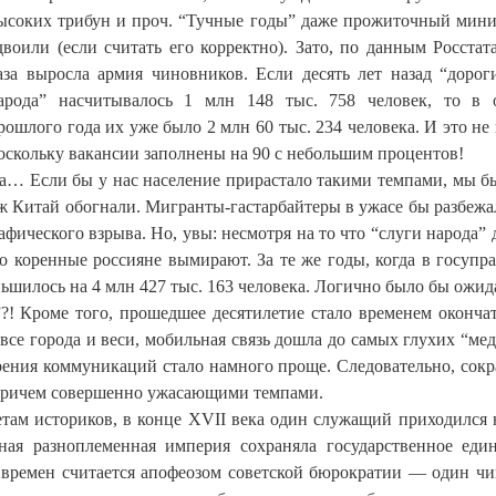
ысоких трибун и проч. “Тучные годы” даже прожиточный мин
двоили (если считать его корректно). Зато, по данным Росстата
аза выросла армия чиновников. Если десять лет назад “дорог
арода” насчитывалось 1 млн 148 тыс. 758 человек, то в 
рошлого года их уже было 2 млн 60 тыс. 234 человека. И это не 
оскольку вакансии заполнены на 90 с небольшим процентов!
а… Если бы у нас население прирастало такими темпами, мы б
ж Китай обогнали. Мигранты-гастарбайтеры в ужасе бы разбежа
афического взрыва. Но, увы: несмотря на то что “слуги народа” 
о коренные россияне вымирают. За те же годы, когда в госупр
шилось на 4 млн 427 тыс. 163 человека. Логично было бы ожида
”?! Кроме того, прошедшее десятилетие стало временем оконча
все города и веси, мобильная связь дошла до самых глухих “ме
 зрения коммуникаций стало намного проще. Следовательно, сок
 причем совершенно ужасающими темпами.
етам историков, в конце XVII века один служащий приходился 
ная разноплеменная империя сохраняла государственное еди
 времен считается апофеозом советской бюрократии — один ч