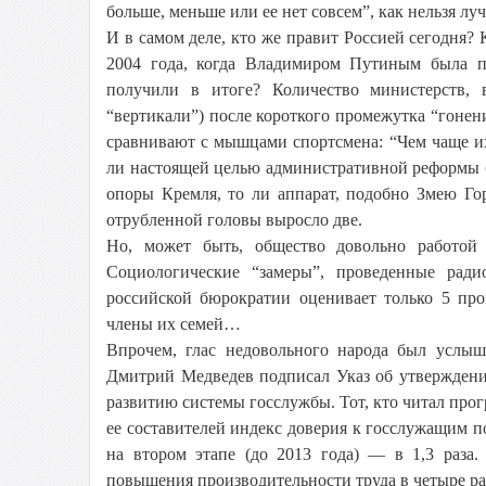
больше, меньше или ее нет совсем”, как нельзя л
И в самом деле, кто же правит Россией сегодня
2004 года, когда Владимиром Путиным была по
получили в итоге? Количество министерств, 
“вертикали”) после короткого промежутка “гонен
сравнивают с мышцами спортсмена: “Чем чаще их 
ли настоящей целью административной реформы 
опоры Кремля, то ли аппарат, подобно Змею Го
отрубленной головы выросло две.
Но, может быть, общество довольно работой 
Социологические “замеры”, проведенные ради
российской бюрократии оценивает только 5 пр
члены их семей…
Впрочем, глас недовольного народа был услыш
Дмитрий Медведев подписал Указ об утвержден
развитию системы госслужбы. Тот, кто читал прог
ее составителей индекс доверия к госслужащим по
на втором этапе (до 2013 года) — в 1,3 раза.
повышения производительности труда в четыре ра