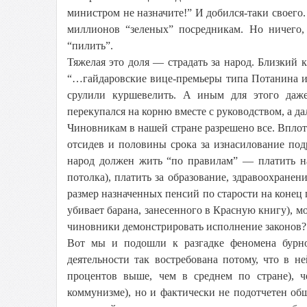
министром не назначите!” И добился-таки своего.
миллионов “зеленых” посредникам. Но ничего, 
“пилить”.
Тяжелая это доля — страдать за народ. Близкий
“…гайдаровские вице-премьеры типа Потанина и
срулили куршевелить. А иным для этого даже
перекупался на корню вместе с руководством, а да
Чиновникам в нашей стране разрешено все. Вплот
отсидев и половины срока за изнасилование под
народ должен жить “по правилам” — платить н
потолка), платить за образование, здравоохранен
размер назначенных пенсий по старости на конец 
убивает барана, занесенного в Красную книгу), 
чиновники демонстрировать исполнение законов?! 
Вот мы и подошли к разгадке феномена бурно
деятельности так востребована потому, что в н
процентов выше, чем в среднем по стране), 
коммунизме), но и фактически не подотчетен об