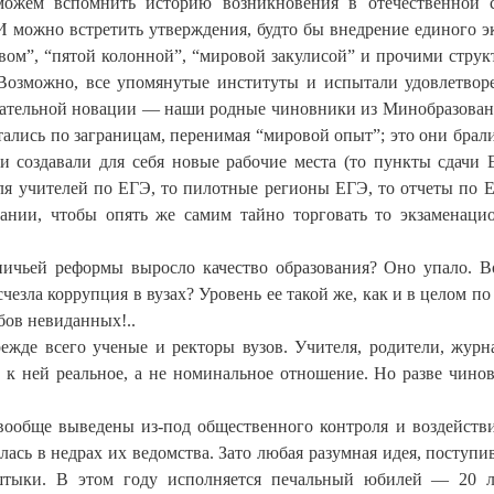
можем вспомнить историю возникновения в отечественной 
 можно встретить утверждения, будто бы внедрение единого э
вом”, “пятой колонной”, “мировой закулисой” и прочими струк
Возможно, все упомянутые институты и испытали удовлетвор
ибательной новации — наши родные чиновники из Минобразован
атались по заграницам, перенимая “мировой опыт”; это они брал
и создавали для себя новые рабочие места (то пункты сдачи 
я учителей по ЕГЭ, то пилотные регионы ЕГЭ, то отчеты по Е
овании, чтобы опять же самим тайно торговать то экзаменац
вничьей реформы выросло качество образования? Оно упало. В
езла коррупция в вузах? Уровень ее такой же, как и в целом по 
бов невиданных!..
ежде всего ученые и ректоры вузов. Учителя, родители, журн
 к ней реальное, а не номинальное отношение. Но разве чино
 вообще выведены из-под общественного контроля и воздейств
илась в недрах их ведомства. Зато любая разумная идея, поступи
 штыки. В этом году исполняется печальный юбилей — 20 л