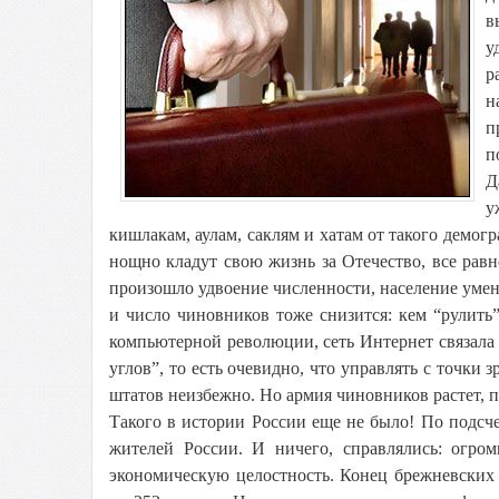
в
у
р
н
п
п
Д
у
кишлакам, аулам, саклям и хатам от такого демогр
нощно кладут свою жизнь за Отечество, все равн
произошло удвоение численности, население умень
и число чиновников тоже снизится: кем “рулить
компьютерной революции, сеть Интернет связала 
углов”, то есть очевидно, что управлять с точки
штатов неизбежно. Но армия чиновников растет,
Такого в истории России еще не было! По подсч
жителей России. И ничего, справлялись: огром
экономическую целостность. Конец брежневских