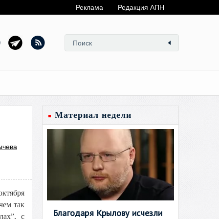
Реклама
Редакция АПН
Материал недели
ычева
октября
чем так
Благодаря Крылову исчезли
лах”, с