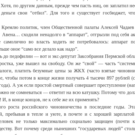
 Хотя, по другим данным, прежде чем пасть ниц, он заплатил не
деньги свои “отбил”. Для того и существует госбюджет, чт
 к Кремлю политик, член Общественной палаты Алексей Чадаев
 Авена… сходили ненадолго в “аппарат”, отгрызли под себя а
 самолично во власть ходить не потребовалось: аппарат п
льше оное “само все делало как надо”.
ь до педофилии — вот и экс-депутат Заксобрания Пермской обла
ростка, уже вышел на свободу. Он же “свой” — часть “систем
алоги, платить безумные цены за ЖКХ (часто взятые чиновн
ие, чтобы потом в конце жизни получать 4 тысячи 897 рублей (
года). А уж если простой смертный совершает преступление (на
можно не сомневаться — ответит на всю катушку. Потому что до
И, в конце концов, не к себе же их применять?
го роста российского чиновничества в последние годы. Эт
ей, пребывая в тепле и уюте, в почете и с хорошей зарплатой
человек не только максимально социально защищен (почти 
ществу. Вот почему среди нынешних “государевых людей” стол