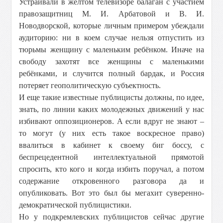
Устраивали в жёлтом телевизоре балаган с участием
правозащитниц М. И. Арбатовой и В. И.
Новодворской, которые личным примером убеждали
аудиторию: ни в коем случае нельзя отпустить из
тюрьмы женщину с маленьким ребёнком. Иначе на
свободу захотят все женщины с маленькими
ребёнками, и случится полный бардак, и Россия
потеряет геополитическую субъектность.
И еще такие известные публицисты должны, по идее,
знать, по линии каких молодежных движений у нас
избивают оппозиционеров. А если вдруг не знают –
то могут (у них есть такое воскресное право)
ввалиться в кабинет к своему биг боссу, с
беспрецедентной интеллектуальной прямотой
спросить, кто кого и когда избить поручал, а потом
содержание откровенного разговора да и
опубликовать. Вот это был бы мегахит суверенно-
демократической публицистики.
Но у подкремлевских публицистов сейчас другие