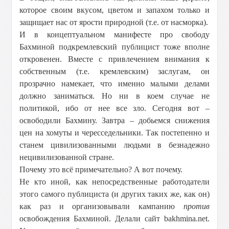
которое своим вкусом, цветом и запахом только и
защищает нас от ярости природной (т.е. от насморка).
И в концептуальном манифесте про свободу
Бахминой подкремлевский публицист тоже вполне
откровенен. Вместе с привлечением внимания к
собственным (т.е. кремлевским) заслугам, он
прозрачно намекает, что именно малыми делами
д
о
лжно заниматься. Но ни в коем случае не
политикой, ибо от нее все зло. Сегодня вот –
освободили Бахмину. Завтра – добьемся снижения
цен на хомуты и чересседельники. Так постепенно и
станем цивилизованными людьми в безнадежно
нецивилизованной стране.
Почему это всё примечательно? А вот почему.
Не кто иной, как непосредственные работодатели
этого самого публициста (и других таких же, как он)
как раз и организовывали кампанию
против
освобождения Бахминой. Делали сайт bakhmina.net.