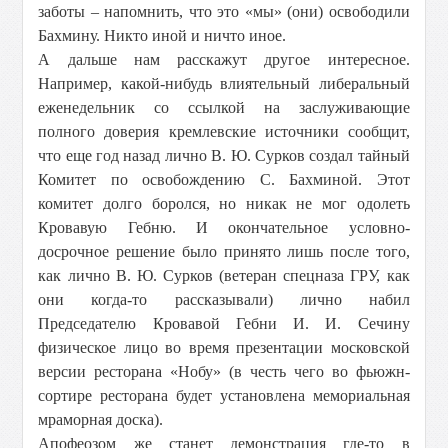
заботы – напомнить, что это «мы» (они) освободили
Бахмину. Никто иной и ничто иное.
А дальше нам расскажут другое интересное.
Например, какой-нибудь влиятельный либеральный
еженедельник со ссылкой на заслуживающие
полного доверия кремлевские источники сообщит,
что еще год назад лично В. Ю. Сурков создал тайный
Комитет по освобождению С. Бахминой. Этот
комитет долго боролся, но никак не мог одолеть
Кровавую Гебню. И окончательное условно-
досрочное решение было принято лишь после того,
как лично В. Ю. Сурков (ветеран спецназа ГРУ, как
они когда-то рассказывали) лично набил
Председателю Кровавой Гебни И. И. Сечину
физическое лицо во время презентации московской
версии ресторана «Нобу» (в честь чего во фьюжн-
сортире ресторана будет установлена мемориальная
мраморная доска).
Апофеозом же станет демонстрация где-то в