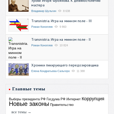
Уроки Игоря Фроянова. К девяностолетию
мастера
Владимир Шульгин
8 638
Transnistria. Игра на минном поле - III
Роман Коноплев
9 860
Transnistria. Игра на минном поле - II
Роман Коноплев
10 824
Хроники пикирующего передозировщика
Елена Кондратьева-Сальгеро
11 388
Главные темы
Коррупция
Выборы президента РФ
Госдума РФ
Интернет
Новые законы
Правительство
все темы →