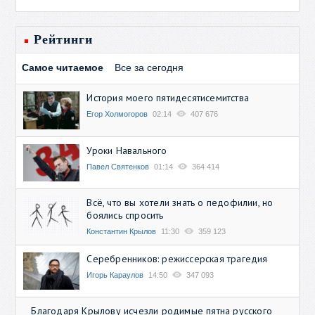
Рейтинги
Самое читаемое
Все за сегодня
История моего пятидесятисемитства
Егор Холмогоров
02:14
407 676
Уроки Навального
Павел Святенков
01:14
364 414
Всё, что вы хотели знать о педофилии, но
боялись спросить
Константин Крылов
11:30
359 123
Серебренников: режиссерская трагедия
Игорь Караулов
14:50
347 093
Благодаря Крылову исчезли родимые пятна русского