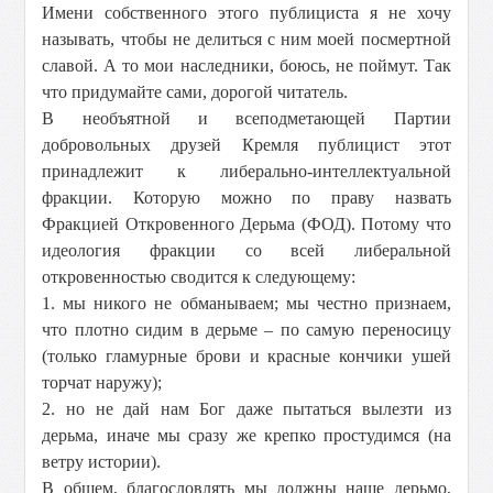
Имени собственного этого публициста я не хочу
называть, чтобы не делиться с ним моей посмертной
славой. А то мои наследники, боюсь, не поймут. Так
что придумайте сами, дорогой читатель.
В необъятной и всеподметающей Партии
добровольных друзей Кремля публицист этот
принадлежит к либерально-интеллектуальной
фракции. Которую можно по праву назвать
Фракцией Откровенного Дерьма (ФОД). Потому что
идеология фракции со всей либеральной
откровенностью сводится к следующему:
1. мы никого не обманываем; мы честно признаем,
что плотно сидим в дерьме – по самую переносицу
(только гламурные брови и красные кончики ушей
торчат наружу);
2. но не дай нам Бог даже пытаться вылезти из
дерьма, иначе мы сразу же крепко простудимся (на
ветру истории).
В общем, благословлять мы должны наше дерьмо,