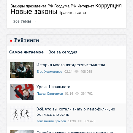
Коррупция
Выборы президента РФ
Госдума РФ
Интернет
Новые законы
Правительство
все темы →
Рейтинги
Самое читаемое
Все за сегодня
История моего пятидесятисемитства
Егор Холмогоров
02:14
408 038
Уроки Навального
Павел Святенков
01:14
364 762
Всё, что вы хотели знать о педофилии, но
боялись спросить
Константин Крылов
11:30
359 473
Серебренников: режиссерская трагедия