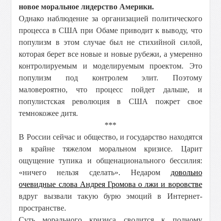
новое моральное лидерство Америки.
Однако наблюдение за организацией политического
процесса в США при Обаме приводит к выводу, что
популизм в этом случае был не стихийной силой,
которая берет все новые и новые рубежи, а умеренно
контролируемым и моделируемым проектом. Это
популизм под контролем элит. Поэтому
маловероятно, что процесс пойдет дальше, и
популистская революция в США пожрет свое
темнокожее дитя.
***
В России сейчас и общество, и государство находятся
в крайне тяжелом моральном кризисе. Царит
ощущение тупика и общенационального бессилия:
«ничего нельзя сделать». Недаром
довольно
очевидные слова Андрея Громова о лжи и воровстве
вдруг вызвали такую бурю эмоций в Интернет-
пространстве.
Суть морального кризиса сводится к полному