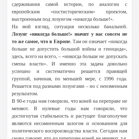
сдерживания самой истории, по аналогии с
европейским «постисторическим» проектом,
выстроенным под лозунгом «никогда больше!».
На мой взгляд, ситуация несколько банальней.
Лозунг «никогда больше!» значит у нас совсем не
то же самое, что в Европе
. Там он означает «никогда
больше не допустить большой войны и геноцида»,
здесь, всего на всего, – «никогда больше не допускать
смены власти». И именно эта задача довольно
успешно и систематично решается правящей
группой, начиная, по меньшей мере, с 1996 года.
Решается под разными лозунгами – но с неизменным
результатом.
В 90-е годы нам говорили, что коней на переправе не
меняют. В нулевые годы нам говорили, что
достигнутая стабильность и растущее благополучие
являются несомненным залогом и основанием для
политического воспроизводства власти. Сегодня нам
снова говорят, что на переправе коней не меняют, т.е.