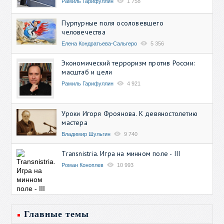
Рамиль Гарифуллин
1 758
Пурпурные поля осоловевшего
человечества
Елена Кондратьева-Сальгеро
5 356
Экономический терроризм против России:
масштаб и цели
Рамиль Гарифуллин
4 921
Уроки Игоря Фроянова. К девяностолетию
мастера
Владимир Шульгин
9 740
Transnistria. Игра на минном поле - III
Роман Коноплев
10 993
Главные темы