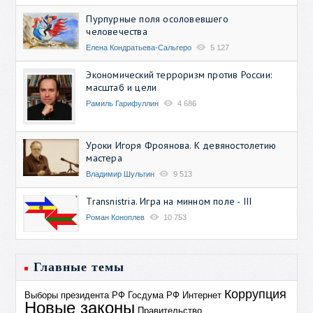
Пурпурные поля осоловевшего
человечества
Елена Кондратьева-Сальгеро
5 127
Экономический терроризм против России:
масштаб и цели
Рамиль Гарифуллин
4 686
Уроки Игоря Фроянова. К девяностолетию
мастера
Владимир Шульгин
9 513
Transnistria. Игра на минном поле - III
Роман Коноплев
10 753
Главные темы
Коррупция
Выборы президента РФ
Госдума РФ
Интернет
Новые законы
Правительство