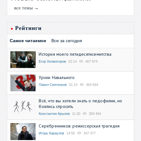
все темы →
Рейтинги
Самое читаемое
Все за сегодня
История моего пятидесятисемитства
Егор Холмогоров
02:14
407 974
Уроки Навального
Павел Святенков
01:14
364 694
Всё, что вы хотели знать о педофилии, но
боялись спросить
Константин Крылов
11:30
359 404
Серебренников: режиссерская трагедия
Игорь Караулов
14:50
347 377