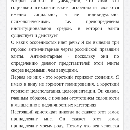
Второй состоит в убеждении, что сами эти
социально-психологические особенности являются
именно социально-, а не индивидуально-
психологическими, т.е. предопределены
институциональной средой, в которой элита
существует и действует.
О каких особенностях идет речь? Я бы выделил три
глубоко антиэлитарные черты российской правящей
элиты. Антиэлитарные - поскольку они по
определению делают представителей этой элиты
скорее ведомыми, чем ведущими.
Первая из них - это короткий горизонт сознания. Я
имею в виду не горизонт планирования, а короткий
горизонт целеполагания, целеориентации. Он связан,
главным образом, с полным отсутствием склонности
к мышлению в надличностных категориях.
Настоящий аристократ никогда не скажет: этот замок
принадлежит мне. Он скажет: этот замок
принадлежит моему роду. Потому что век человека