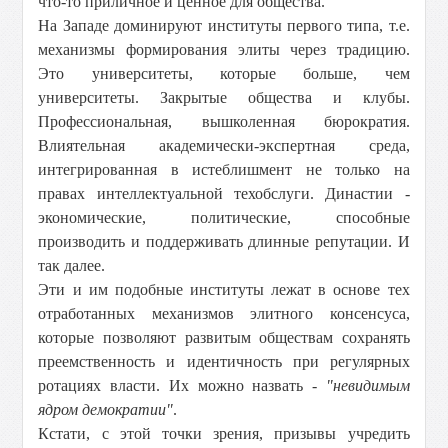
что-то приличное и ценное для общества.
На Западе доминируют институты первого типа, т.е.
механизмы формирования элиты через традицию.
Это университеты, которые больше, чем
университеты. Закрытые общества и клубы.
Профессиональная, вышколенная бюрократия.
Влиятельная академически-экспертная среда,
интегрированная в истеблишмент не только на
правах интеллектуальной техобслуги. Династии -
экономические, политические, способные
производить и поддерживать длинные репутации. И
так далее.
Эти и им подобные институты лежат в основе тех
отработанных механизмов элитного консенсуса,
которые позволяют развитым обществам сохранять
преемственность и идентичность при регулярных
ротациях власти. Их можно назвать -
"невидимым
ядром демократии"
.
Кстати, с этой точки зрения, призывы учредить