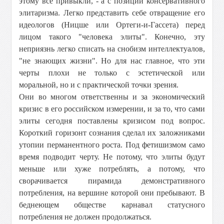
этому все привыкли, - а с позиций консервативного
элитаризма. Легко представить себе отвращение его
идеологов (Ницше или Ортеги-и-Гассета) перед
лицом такого "человека элиты". Конечно, эту
неприязнь легко списать на снобизм интеллектуалов,
"не знающих жизни". Но для нас главное, что эти
черты плохи не только с эстетической или
моральной, но и с практической точки зрения.
Они во многом ответственны и за экономический
кризис в его российском измерении, и за то, что сами
элиты сегодня поставлены кризисом под вопрос.
Короткий горизонт сознания сделал их заложниками
утопии перманентного роста. Под фетишизмом само
время подводит черту. Не потому, что элиты будут
меньше или хуже потреблять, а потому, что
сворачивается пирамида демонстративного
потребления, на вершине которой они пребывают. В
беднеющем обществе карнавал статусного
потребления не должен продолжаться.