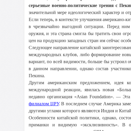
серьезные военно-политические трения с Пек
значительной мере идеологический характер и 
Если теперь, в контексте улучшения американо-к
в чрезвычайно выгодной ситуации. Перед ним
оружия, и эта страна смогла бы тратить свои ог
цен на продукцию западных стран им сейчас особ
Следующее направление китайской заинтересова
международных клубов, либо формирование новы
вариант, по всей видимости, больше бы устроил
в данном направлении, однако состав участник
Пекина.
Другим американским предложением, идея к
международной реакции, явилась новая «Бол
недавно организация «Asian Foundation». — Эта
филиалом ЦРУ
. В последнем случае Америка заме
другими углами которого являются Индия и Китай
Особенности китайской политики, однако, состо
приманки и видимую «эксклюзивность». В отл