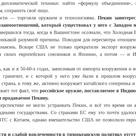
 дипломатической техники: найти «формулу объединения», 
м, сохранить своё лицо.
ости — торговля оружием и технологиями.
Пекин заинтерес
взаимоотношений, который существовал у него с Западом 
вершился тогда, когда в Вашингтоне осознали, что Холодная 
 никакой разумной причины. Поводом для пересмотра отношен
аньмэнь. Вскоре США не только прекратили экспорт воору
ли своих европейских союзников и Японию, а потом — и И
ь, как и в 50-60-х годах, зависимым от импорта вооружения и 
н граничит, и с которой у него уже были в прошлом воор
трана, к тому же, активно вооружает китайского соперника и 
ает тот факт, что
российское оружие, поставляемое в Индию
м продаваемое Пекину.
перспективе не могло устраивать Пекин, и всё это время он 
адными государствами. Со странами ЕС ему это почти удалось
ВТС с Китаем, однако вмешательство США не позволило евр
ости и слабой вовлеченности в тихоокеанскую политику отсу