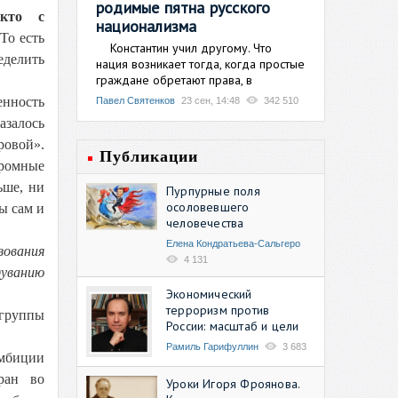
родимые пятна русского
 кто с
национализма
То есть
Константин учил другому. Что
еделить
нация возникает тогда, когда простые
граждане обретают права, в
нность
Павел Святенков
23 сен, 14:48
342 510
азалось
ровой».
Публикации
громные
ьше, ни
Пурпурные поля
осоловевшего
ы сам и
человечества
Елена Кондратьева-Сальгеро
зования
4 131
дуванию
Экономический
терроризм против
 группы
России: масштаб и цели
Рамиль Гарифуллин
3 683
амбиции
ран во
Уроки Игоря Фроянова.