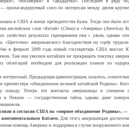
мёрки», «восьмёрки» и «двадцатки». Последнее в ряду по
», — пропагандируемый союз по интересам между двумя круп
казана в США в конце президентства Буша. Тогда оно было ос
ния английских слов «Китай» (
China
) и «Америка» (
America
). 
их свойствах результата скрещивания ежа с ужом, однако от
а. «Цветочки» американского благоденствия на горбу трудол
. Уже в феврале 2009 года новый госсекретарь США миссис 
екин. Там она умоляла китайцев не прекращать покупку амери
ых облигаций необходим для реализации планов по оздор
 интересный. Предыдущая администрация, казалось, сознательн
 и препятствуя «объединению великой китайской Родины». Кит
 поводу. Теперь эти контакты американцы в спешном п
ев в Пекине — государственная тайна, однако даже поверх
олишинеля.
сован в согласии США на «мирное объединение Родины», — 
я континентальным Китаем.
Для этого американцам достаточ
 военная помощь Америки и поддержка в случае вооруженного ко