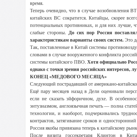
время.
Теперь очевидно, что в случае возобновления В
китайских ВС сократится. Китайцы, скорее всег
потенциальных противниках, и для них лучше, ч
слабые стороны.
До сих пор Россия поставля
характеристикам варианты своих систем.
Это д
Так, поставленные в Китай системы противовозд
словами в случае вооруженного конфликта российс
системы китайского ПВО.
Хотя официально Росс
однако с точки зрения российских интересов, 
КОНЕЦ «МЕДОВОГО МЕСЯЦА»
Следующий пострадавший от американо-китайско
Ещё пару месяцев назад в Дели оценивали перс
если не сказать эйфоричном, духе. В особенно
энтузиазмом, англоязычная печать — полна стате
технологии, и наоборот, подчеркивались трудн
контрактов, затягивание сроков и односторонний
Россия якобы привязана теперь к китайскому рынк
После визита госсекретаря Клинтон в Китай