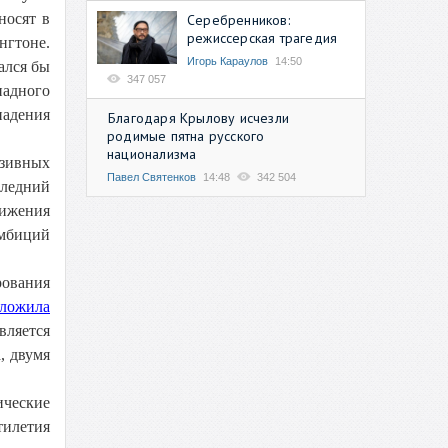
носят в
Серебренников:
режиссерская трагедия
нгтоне.
Игорь Караулов
14:50
ался бы
347 057
падного
падения
Благодаря Крылову исчезли
родимые пятна русского
национализма
юзивных
Павел Святенков
14:48
342 504
следний
вижения
амбиций
ования
дложила
является
, двумя
ические
тилетия