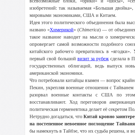
всевозможные блоки, «брики» и «шосы», «се
изобретений: так называемая «Большая двойка
мировыми экономиками, США и Китаем.
Идея этого политического объединения была выс
названо «
Химерикой
« (
Chimerica
) — от объедине
такое название наводит на мысли о химерическ
опровергает самой возможности подобного союз
китайского рабочего превратились в «ягодки»
первый свой большой
визит за рубеж
сделала в П
государственных облигаций, ведь выпуск нов
американской экономики.
Что потребовали китайцы взамен — вопрос крайне
Пекин, укрепляя военные отношения с Тайванем
разорвал военные контакты с США по этому
восстанавливают. Ход переговоров американц
политическая герменевтика делает её секретом П
Нетрудно догадаться, что
Китай кровно заинтере
на постепенное невоенное поглощение Тайван
бы намекнуть в Тайбэе, что их судьба решена, и