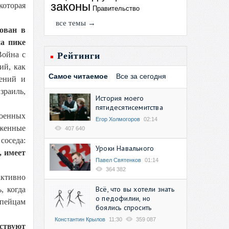
законы
которая
Правительство
все темы →
ован в
на пике
Война с
Рейтинги
ий, как
Самое читаемое
Все за сегодня
жений и
зраиль,
История моего
пятидесятисемитства
военных
Егор Холмогоров
02:14
уженные
407 640
соседа:
Уроки Навального
, имеет
Павел Святенков
01:14
364 382
активно
Всё, что вы хотели знать
, когда
о педофилии, но
опейцам
боялись спросить
Константин Крылов
11:30
359 087
тствуют