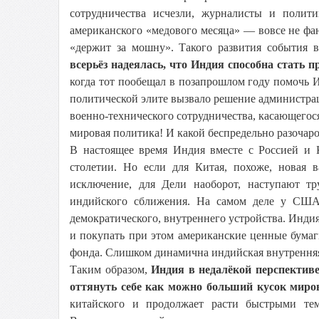
сотрудничества исчезли, журналисты и полити
американского «медового месяца» — вовсе не фан
«держит за мошну». Такого развития события 
всерьёз надеялась, что Индия способна стат
когда тот пообещал в позапрошлом году помочь 
политической элите вызвало решение админист
военно-технического сотрудничества, касающегос
мировая политика! И какой беспредельно разоч
В настоящее время Индия вместе с Россией и 
столетии. Но если для Китая, похоже, новая 
исключение, для Дели наоборот, наступают 
индийского сближения. На самом деле у США 
демократического, внутреннего устройства. Индия 
и покупать при этом американские ценные бумаг
фонда. Слишком динамична индийская внутрення
Таким образом,
Индия в недалёкой перспекти
оттянуть себе как можно больший кусок миров
китайского и продолжает расти быстрыми тем