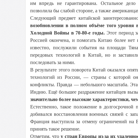
им впредь не гарантирована. Остальное дело
позволила бы слабой стороне, а также американца
Следующий предмет китайской заинтересованн
возобновлении в полном объёме того уровня 
Холодной Войны в 70-80-е годы.
Этот период за
Россией окончена, и помогать Китаю более нет
известно, послужили события на площади Тян
передовых технологий в Китай, но и застави
последовать за ними.
В результате этого поворота Китай оказался опят
технологий из России, — страны с которой о
конфликты. Правда — небольшого масштаба. Эта с
Индию. Ещё большее раздражение китайцев вызыв
значительно более высокие характеристики, че
Естественно, такое положение в долгосрочной 
добивался восстановления военных связей с зап
Франция выступила за отмену ограничений на 
принять такое решение.
Отметим, что
у стран Европы из-за их удаленн