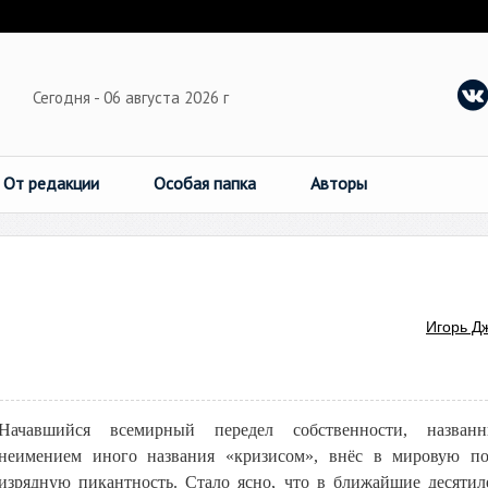
Сегодня - 06 августа 2026 г
От редакции
Особая папка
Авторы
Игорь Д
Начавшийся всемирный передел собственности, назван
неимением иного названия «кризисом», внёс в мировую по
изрядную пикантность. Стало ясно, что в ближайшие десятил