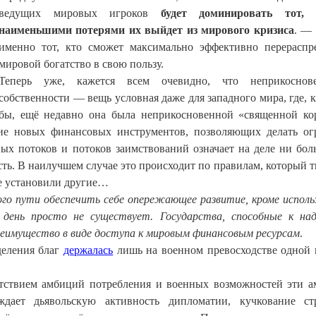
ведущих мировых игроков
будет доминировать тот,
наименьшими потерями их выйдет из мирового кризиса
. — 
именно тот, кто сможет максимально эффективно перераспр
мировой богатство в свою пользу.
Теперь уже, кажется всем очевидно, что неприкоснове
собственности — вещь условная даже для западного мира, где, к
бы, ещё недавно она была неприкосновенной «священной ко
ние новых финансовых инструментов, позволяющих делать о
ных потоков и потоков заимствований означает на деле ни бол
ть. В наилучшем случае это происходит по правилам, который т
ые установили другие…
ого пути обеспечить себе опережающее развитие, кроме исполь
й день просто не существует. Государства, способные к на
реимущество в виде доступа к мировым финансовым ресурсам
.
деления благ
держалась
лишь на военном превосходстве одной
тствием амбиций потребления и военных возможностей эти 
дает дьявольскую активность дипломатии, кучкование ст