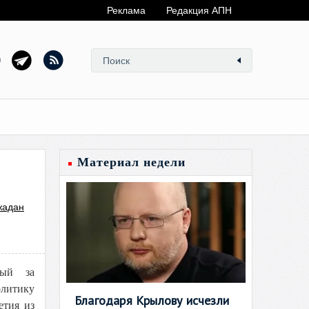
Реклама
Редакция АПН
Материал недели
жадан
ный за
литику
Благодаря Крылову исчезли
етия из