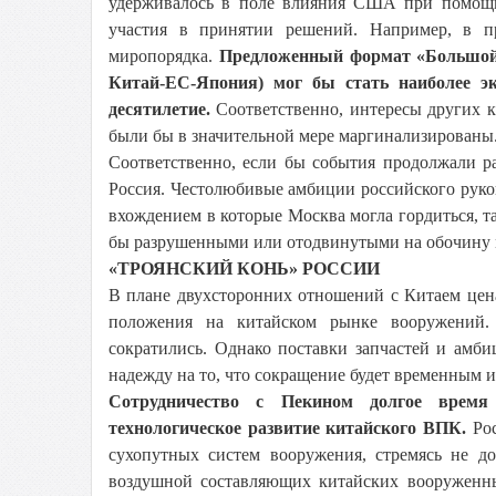
удерживалось в поле влияния США при помощи 
участия в принятии решений. Например, в п
миропорядка.
Предложенный формат «Большой 
Китай-ЕС-Япония) мог бы стать наиболее 
десятилетие.
Соответственно, интересы других к
были бы в значительной мере маргинализированы
Соответственно, если бы события продолжали р
Россия. Честолюбивые амбиции российского руко
вхождением в которые Москва могла гордиться, т
бы разрушенными или отодвинутыми на обочину 
«ТРОЯНСКИЙ КОНЬ» РОССИИ
В плане двухсторонних отношений с Китаем цен
положения на китайском рынке вооружений. 
сократились. Однако поставки запчастей и амб
надежду на то, что сокращение будет временным и
Сотрудничество с Пекином долгое время
технологическое развитие китайского ВПК.
Рос
сухопутных систем вооружения, стремясь не д
воздушной составляющих китайских вооруженны