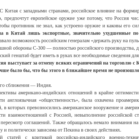
ТС Китая с западными странами, российское влияние на форми
о, предпочтут европейское оружие уже потому, что Россия чис
тобы противник не знал, как устроено оружие и каковы его си
ла в Китай лишь экспортные, значительно ухудшенные по
авало возможность российским генералам «держать руку на пуль
ушной обороны С-300 — полностью российского производства, 
кий генштаб будет иметь в руках все необходимые сведения для
ия выступает за отмену всяких ограничений на торговлю с 
лучше было бы, что бы этого в ближайшее время не произошл
го сближения — Индия.
пективы американо-индийских отношений в крайне оптимисти
сти англоязычная «общественность», была охвачена проамери
й, в которых превозносились американское вооружение и амери
ости взаимоотношений с Россией, невыполнение российской с
 пересмотр соглашений. Также обращалось немало внимания на 
у и политически зависима от Пекина в своих действиях.
 статей с критикой российско-индийского военно-технич