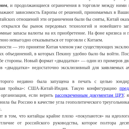
ином
, и продолжающиеся ограничения в торговле между ними 
отражают зависимость Европы от решений, принимаемых в Ваши
итайских отношений эти ограничения были бы сняты, Китай оказ
 открылся бы рынок передовых технологий и новейшего за
ромные запасы валюты на их приобретение. На фоне кризиса и 
енно невыгодно отказываться от торговли с Китаем.
нности — это принятие Китая членом уже существующих экскл
х объединений, в которых Пекину удобно было бы войти. По
 обе стороны. Новый формат «двадцатки» — один из примеров д
ов «двадцатки» недостаточно эксклюзивный для заявляемых 
оторого недавно была запущена в печать с целью зондир
ьшая тройка»: США-Китай-Индия. Такую конфигурацию
пре
 организация, если верить
рассекреченным документам ЦРУ
, 
нила бы Россию в качестве угла геополитического треугольника
.
ят в том, что китайцы крайне плохо «покупаются» на идеолог
ичие от российского руководства, которое полтора деся