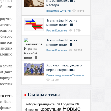
К девяностолетию
добных
мастера
нейшими
Владимир Шульгин
8 546
троумно
Transnistria. Игра на
Конечно,
минном поле - III
нюдь не
Роман Коноплев
9 759
юбивого
Transnistria. Игра на
Клинтон
минном поле - II
канских
Роман Коноплев
10 724
овлению
Хроники пикирующего
о злила
передозировщика
ай даже
Елена Кондратьева-Сальгеро
орядке
11 294
ностная
Главные темы
то есть
но было
Выборы президента РФ
Госдума РФ
Новые
нфликта
Коррупция
Интернет