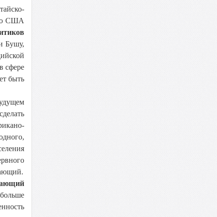
тайско-
нно США
итиков
и Бушу,
дийской
в сфере
ет быть
будущем
сделать
икано-
одного,
селения
ервного
лающий.
лающий
 больше
енность