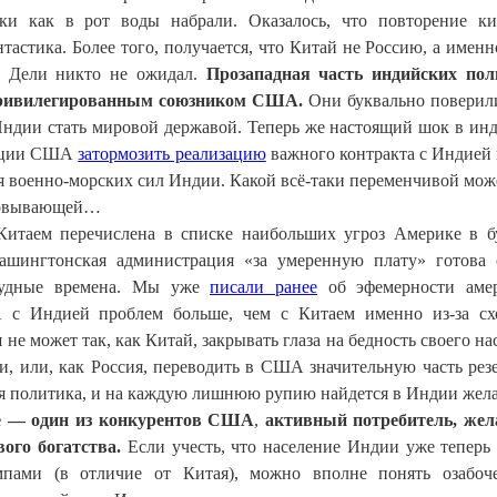
ки как в рот воды набрали. Оказалось, что повторение ки
тастика. Более того, получается, что Китай не Россию, а име
в Дели никто не ожидал.
Прозападная часть индийских пол
ь привилегированным союзником США.
Они буквально поверил
Индии стать мировой державой. Теперь же настоящий шок в ин
рации США
затормозить реализацию
важного контракта с Индией 
я военно-морских сил Индии. Какой всё-таки переменчивой мож
аровывающей…
Китаем перечислена в списке наибольших угроз Америке в 
вашингтонская администрация «за умеренную плату» готова 
трудные времена. Мы уже
писали ранее
об эфемерности амер
с Индией проблем больше, чем с Китаем именно из-за сх
не может так, как Китай, закрывать глаза на бедность своего на
и, или, как Россия, переводить в США значительную часть рез
я политика, и на каждую лишнюю рупию найдется в Индии же
ве — один из конкурентов США
,
активный потребитель, же
ого богатства.
Если учесть, что население Индии уже теперь
пами (в отличие от Китая), можно вполне понять озабоч