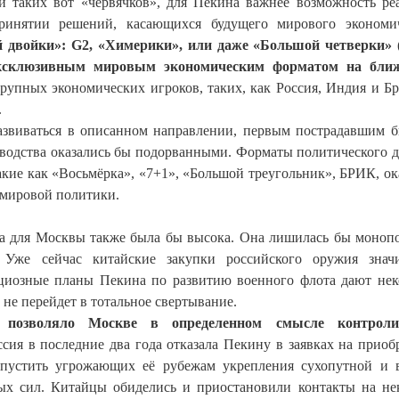
таких вот «червячков», для Пекина важнее возможность ре
ринятии решений, касающихся будущего мирового экономич
двойки»: G2, «Химерики», или даже «Большой четверки»
эксклюзивным мировым экономическим форматом на бли
рупных экономических игроков, таких, как Россия, Индия и Бр
.
азвиваться в описанном направлении, первым пострадавшим 
водства оказались бы подорванными. Форматы политического д
акие как «Восьмёрка», «7+1», «Большой треугольник», БРИК, ок
мировой политики.
а для Москвы также была бы высока. Она лишилась бы моноп
Уже сейчас китайские закупки российского оружия значи
ициозные планы Пекина по развитию военного флота дают не
 не перейдет в тотальное свертывание.
 позволяло Москве в определенном смысле контроли
сия в последние два года отказала Пекину в заявках на приоб
опустить угрожающих её рубежам укрепления сухопутной и 
х сил. Китайцы обиделись и приостановили контакты на не