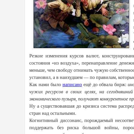
Резкие изменения курсов валют, конструирова
состояния «из воздуха», перенаправление денеж
меньше, чем свободу отнимать чужую собственнос
установил, а в наихудшем — по правилам, котор
Как нами было
написано
ещё до обвала бирж:
ин
чужих ресурсов в своих целях, на сегодняшни
экономического пузыря, получают конкурентное п
Ну а существовавшая до кризиса система распре
стран над остальными.
Когнитивный диссонанс, порождаемый несоотве
поддержать без риска большой войны, порож