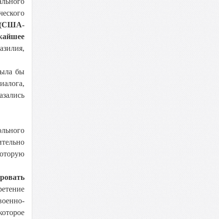
ального
еского
 (США-
жайшее
азилия,
была бы
иалога,
азались
ольного
тельно
которую
ровать
ретение
военно-
которое