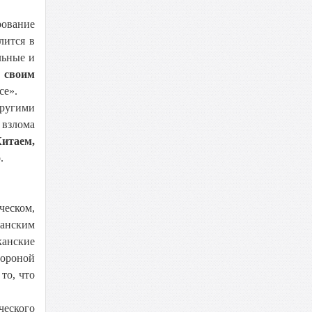
рование
лится в
льные и
 своим
се».
другими
 взлома
Китаем,
о
.
ческом,
канским
канские
тороной
то, что
еского