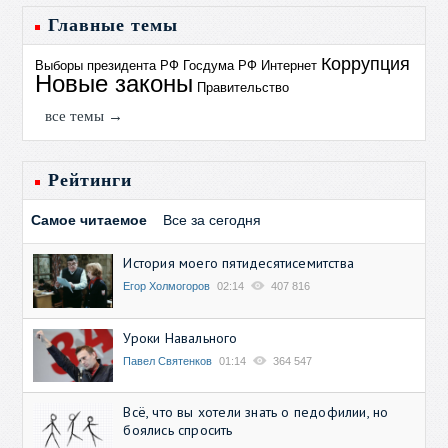
Главные темы
Коррупция
Выборы президента РФ
Госдума РФ
Интернет
Новые законы
Правительство
все темы →
Рейтинги
Самое читаемое
Все за сегодня
История моего пятидесятисемитства
Егор Холмогоров
02:14
407 816
Уроки Навального
Павел Святенков
01:14
364 547
Всё, что вы хотели знать о педофилии, но
боялись спросить