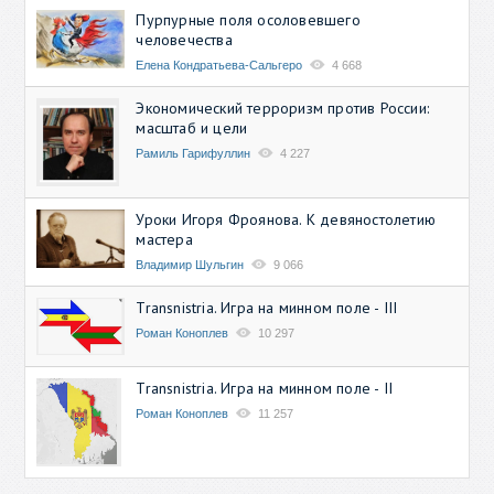
Пурпурные поля осоловевшего
человечества
Елена Кондратьева-Сальгеро
4 668
Экономический терроризм против России:
масштаб и цели
Рамиль Гарифуллин
4 227
Уроки Игоря Фроянова. К девяностолетию
мастера
Владимир Шульгин
9 066
Transnistria. Игра на минном поле - III
Роман Коноплев
10 297
Transnistria. Игра на минном поле - II
Роман Коноплев
11 257