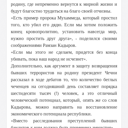
родину, где непременно вернутся к мирной жизни и
будут благостно трудиться на благо своей отчизны.
«Есть пример пророка Мухаммеда, который простил
того, кто убил его дядю. Если мы хотим положить
конец кровопролитию, установить навсегда мир,
нужно простить друг друга», - поделился своими
соображениями Рамзан Кадыров.
«Если мы этого не сделаем, придется без конца
убивать, пока наш народ не исчезнет».
Дополнительно, как аргумент в защиту возвращения
бывших террористов на родину президент Чечни
рассказал в ходе дебатов то, что количество беглых
чеченцев на сегодняшний день составляет порядка
шестидесяти тысяч (!) человек, а это отличный
человеческий потенциал, который, опять же со слов
Кадырова, можно направить на восстановление
экономического потенциала республики.
«Вместо расследования преступлений бывших
бандитов к ним должна быть применена амнистия», -