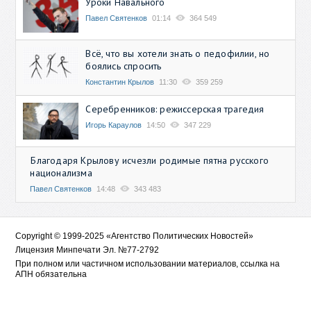
Уроки Навального
Павел Святенков
01:14
364 549
Всё, что вы хотели знать о педофилии, но
боялись спросить
Константин Крылов
11:30
359 259
Серебренников: режиссерская трагедия
Игорь Караулов
14:50
347 229
Благодаря Крылову исчезли родимые пятна русского
национализма
Павел Святенков
14:48
343 483
Copyright © 1999-2025 «Агентство Политических Новостей»
Лицензия Минпечати Эл. №77-2792
При полном или частичном использовании материалов, ссылка на
АПН обязательна