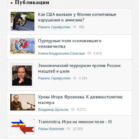
Публикации
Как США вызвали у Японии когнитивные
нарушения и амнезию?
Рамиль Гарифуллин
990
Пурпурные поля осоловевшего
человечества
Елена Кондратьева-Сальгеро
4 675
Экономический терроризм против России:
масштаб и цели
Рамиль Гарифуллин
4 234
Уроки Игоря Фроянова. К девяностолетию
мастера
Владимир Шульгин
9 072
Transnistria. Игра на минном поле - III
Роман Коноплев
10 303