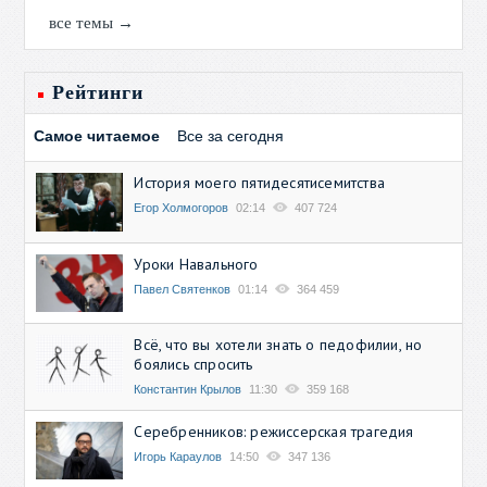
все темы →
Рейтинги
Самое читаемое
Все за сегодня
История моего пятидесятисемитства
Егор Холмогоров
02:14
407 724
Уроки Навального
Павел Святенков
01:14
364 459
Всё, что вы хотели знать о педофилии, но
боялись спросить
Константин Крылов
11:30
359 168
Серебренников: режиссерская трагедия
Игорь Караулов
14:50
347 136