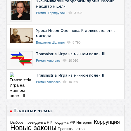
Экономический терроризм против России:
масштаб и цели
Рамиль Гарифуллин
3 928
Уроки Игоря Фроянова. К девяностолетию
мастера
Владимир Шульгин
8 790
Transnistria. Игра на минном поле - III
Роман Коноплев
10 010
Transnistria. Игра на минном поле - II
Роман Коноплев
10 969
Главные темы
Коррупция
Выборы президента РФ
Госдума РФ
Интернет
Новые законы
Правительство