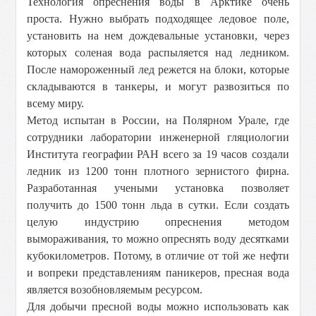
Технология опреснения воды в Арктике очень
проста. Нужно выбрать подходящее ледовое поле,
установить на нем дождевальные установки, через
которых соленая вода распыляется над ледником.
После намороженный лед режется на блоки, которые
складываются в танкеры, и могут развозиться по
всему миру.
Метод испытан в России, на Полярном Урале, где
сотрудники лаборатории инженерной гляциологии
Института географии РАН всего за 19 часов создали
ледник из 1200 тонн плотного зернистого фирна.
Разработанная учеными установка позволяет
получить до 1500 тонн льда в сутки. Если создать
целую индустрию опреснения методом
вымораживания, то можно опреснять воду десятками
кубокилометров. Потому, в отличие от той же нефти
и вопреки представлениям паникеров, пресная вода
является возобновляемым ресурсом.
Для добычи пресной воды можно использовать как