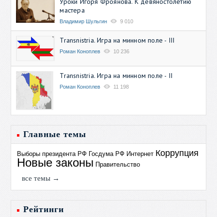
Уроки Игоря Фроянова. К девяностолетию
мастера
Владимир Шульгин
9 010
Transnistria. Игра на минном поле - III
Роман Коноплев
10 236
Transnistria. Игра на минном поле - II
Роман Коноплев
11 198
Главные темы
Коррупция
Выборы президента РФ
Госдума РФ
Интернет
Новые законы
Правительство
все темы →
Рейтинги