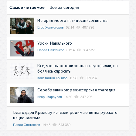
Самое читаемое
Все за сегодня
История моего пятидесятисемитства
Егор Холмогоров
02:14
407 796
Уроки Навального
Павел Святенков
01:14
364 527
Всё, что вы хотели знать о педофилии, но
боялись спросить
Константин Крылов
11:30
359 237
Серебренников: режиссерская трагедия
Игорь Караулов
14:50
347 206
Благодаря Крылову исчезли родимые пятна русского
национализма
Павел Святенков
14:48
343 360