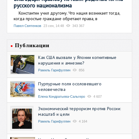
русского национализма
Константин учил другому. Что нация возникает тогда,
когда простые граждане обретают права, в
Павел Святенков
23 сен, 14:48
343 367
Публикации
Как США вызвали у Японии когнитивные
нарушения и амнезию?
Рамиль Гарифуллин
856
Пурпурные поля осоловевшего
человечества
Елена Кондратьева-Сальгеро
4 607
Экономический терроризм против России:
масштаб и цели
Рамиль Гарифуллин
4 164