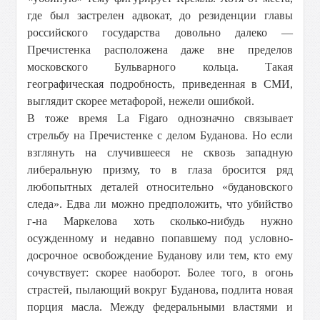
где был застрелен адвокат, до резиденции главы
российского государства довольно далеко —
Пречистенка расположена даже вне пределов
московского Бульварного кольца. Такая
географическая подробность, приведенная в СМИ,
выглядит скорее метафорой, нежели ошибкой.
В тоже время
La Figaro
однозначно связывает
стрельбу на Пречистенке с делом Буданова. Но если
взглянуть на случившееся не сквозь западную
либеральную призму, то в глаза бросится ряд
любопытных деталей относительно «будановского
следа». Едва ли можно предположить, что убийство
г-на Маркелова хоть сколько-нибудь нужно
осужденному и недавно попавшему под условно-
досрочное освобождение Буданову или тем, кто ему
сочувствует: скорее наоборот. Более того, в огонь
страстей, пылающий вокруг Буданова, подлита новая
порция масла. Между федеральными властями и