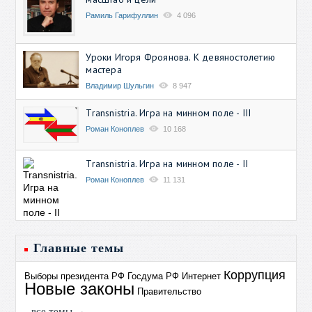
Рамиль Гарифуллин
4 096
Уроки Игоря Фроянова. К девяностолетию
мастера
Владимир Шульгин
8 947
Transnistria. Игра на минном поле - III
Роман Коноплев
10 168
Transnistria. Игра на минном поле - II
Роман Коноплев
11 131
Главные темы
Коррупция
Выборы президента РФ
Госдума РФ
Интернет
Новые законы
Правительство
все темы →