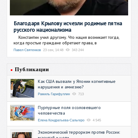
Благодаря Крылову исчезли родимые пятна
русского национализма
Константин учил другому. Что нация возникает тогда,
когда простые граждане обретают права, в
Павел Святенков
23 сен, 14:48
343 244
Публикации
Как США вызвали у Японии когнитивные
нарушения и амнезию?
Рамиль Гарифуллин
713
Пурпурные поля осоловевшего
человечества
Елена Кондратьева-Сальгеро
4 545
Экономический терроризм против России:
масштаб и цели