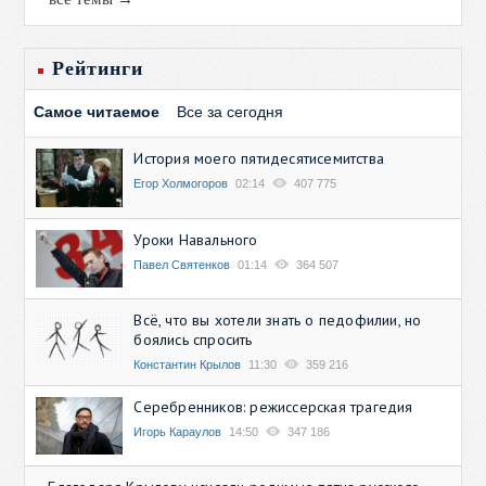
Рейтинги
Самое читаемое
Все за сегодня
История моего пятидесятисемитства
Егор Холмогоров
02:14
407 775
Уроки Навального
Павел Святенков
01:14
364 507
Всё, что вы хотели знать о педофилии, но
боялись спросить
Константин Крылов
11:30
359 216
Серебренников: режиссерская трагедия
Игорь Караулов
14:50
347 186