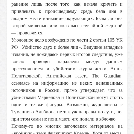
ранение лишь после того, как начала кричать и
привлекать к происшедшему средь бела дня в
людном месте внимание окружающих. Была ли она
второй мишенью или оказалась случайной жертвой
— проверяется.
Уголовное дело возбуждено по части 2 статьи 105 УК
РФ «Убийство двух и более лиц». Ведущие западные
издания, не дожидаясь первых итогов следствия, уже
вовсю проводят параллели между данным
преступлением и убийством журналистки Анны
Политковской. Английская газета The Guardian,
ссылаясь на информацию из неких неназванных
источников в России, прямо утверждает, что за
убийствами Маркелова и Политковской могут стоять
одни и те же фигуры. Возможно, журналисты с
Туманного Альбиона не так уж неправы по сути, но,
при этом сами не понимают, что попали в яблочко.
Почему-то во многих заголовках материалов на
«убойную» тему фигурирует Кремль. Хотя от места,