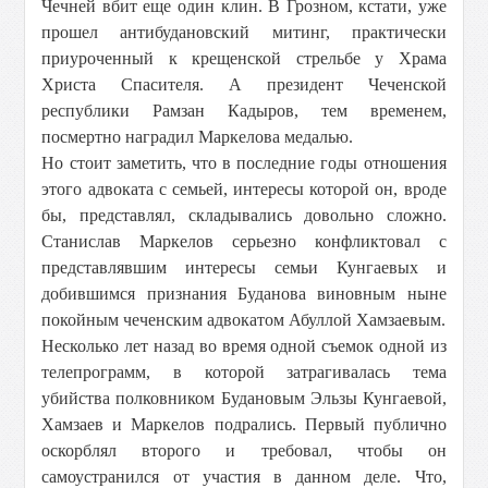
Чечней вбит еще один клин. В Грозном, кстати, уже
прошел антибудановский митинг, практически
приуроченный к крещенской стрельбе у Храма
Христа Спасителя. А президент Чеченской
республики Рамзан Кадыров, тем временем,
посмертно наградил Маркелова медалью.
Но стоит заметить, что в последние годы отношения
этого адвоката с семьей, интересы которой он, вроде
бы, представлял, складывались довольно сложно.
Станислав Маркелов серьезно конфликтовал с
представлявшим интересы семьи Кунгаевых и
добившимся признания Буданова виновным ныне
покойным чеченским адвокатом Абуллой Хамзаевым.
Несколько лет назад во время одной съемок одной из
телепрограмм, в которой затрагивалась тема
убийства полковником Будановым Эльзы Кунгаевой,
Хамзаев и Маркелов подрались. Первый публично
оскорблял второго и требовал, чтобы он
самоустранился от участия в данном деле. Что,