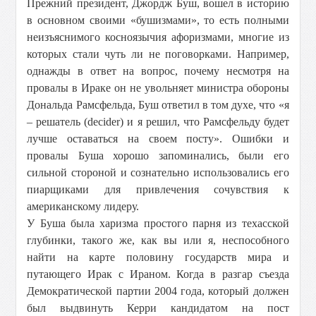
Прежний президент, Джордж Буш, вошел в историю
в основном своими «бушизмами», то есть полными
неизъяснимого косноязычия афоризмами, многие из
которых стали чуть ли не поговорками. Например,
однажды в ответ на вопрос, почему несмотря на
провалы в Ираке он не увольняет министра обороны
Дональда Рамсфельда, Буш ответил в том духе, что «я
– решатель (decider) и я решил, что Рамсфельду будет
лучше оставаться на своем посту». Ошибки и
провалы Буша хорошо запоминались, были его
сильной стороной и сознательно использовались его
пиарщиками для привлечения сочувствия к
американскому лидеру.
У Буша была харизма простого парня из техасской
глубинки, такого же, как вы или я, неспособного
найти на карте половину государств мира и
путающего Ирак с Ираном. Когда в разгар съезда
Демократической партии 2004 года, который должен
был выдвинуть Керри кандидатом на пост