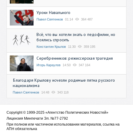
Уроки Навального
Павел Святенков
01:14
364 487
Всё, что вы хотели знать о педофилии, но
боялись спросить
Константин Крылов
11:30
359 195
Серебренников: режиссерская трагедия
Игорь Караулов
14:50
347 164
Благодаря Крылову исчезли родимые пятна русского
национализма
Павел Святенков
14:48
343 118
Copyright © 1999-2025 «Агентство Политических Новостей»
Лицензия Минпечати Эл. №77-2792
При полном или частичном использовании материалов, ссылка на
АПН обязательна