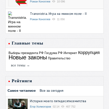
Роман Коноплев
10 096
Transnistria. Игра на минном поле - II
Роман Коноплев
11 056
Главные темы
Коррупция
Выборы президента РФ
Госдума РФ
Интернет
Новые законы
Правительство
все темы →
Рейтинги
Самое читаемое
Все за сегодня
История моего пятидесятисемитства
Егор Холмогоров
02:14
407 752