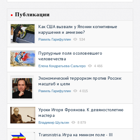
Публикации
Как США вызвали у Японии когнитивные
нарушения и амнезию?
Рамиль Гарифуллин
534
Пурпурные поля осоловевшего
человечества
Елена Кондратьева-Сальгеро
4 466
Экономический терроризм против России:
масштаб и цели
Рамиль Гарифуллин
4 015
Уроки Игоря Фроянова. К девяностолетию
мастера
Владимир Шульгин
8 879
Transnistria. Игра на минном поле - III