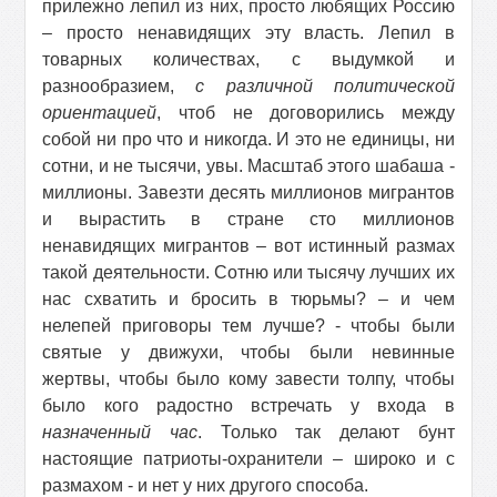
прилежно лепил из них, просто любящих Россию
– просто ненавидящих эту власть. Лепил в
товарных количествах, с выдумкой и
разнообразием,
с
различной политической
ориентацией
, чтоб не договорились между
собой ни про что и никогда. И это не единицы, ни
сотни, и не тысячи, увы. Масштаб этого шабаша -
миллионы. Завезти десять миллионов мигрантов
и вырастить в стране сто миллионов
ненавидящих мигрантов – вот истинный размах
такой деятельности. Сотню или тысячу лучших их
нас схватить и бросить в тюрьмы? – и чем
нелепей приговоры тем лучше? - чтобы были
святые у движухи, чтобы были невинные
жертвы, чтобы было кому завести толпу, чтобы
было кого радостно встречать у входа в
назначенный час
. Только так делают бунт
настоящие патриоты-охранители – широко и с
размахом - и нет у них другого способа.