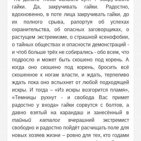
гайки. Да, закручивать гайки. Радостно,
вдохновенно, в поте лица закручивать гайки, до
их полного срыва, рапортуя об успехах
охранительства, об опасных заговорщиках, о
растущем экстремизме, о страшной ксенофобии,
о тайных обществах и опасности демонстраций -
и чтоб больше трёх не собирались - обо всем, что
подросло и может быть скошено под корень. А
когда оно скошено под корень, бросить всё
скошенное к ногам власти, и ждать, терпеливо
ждать пока оно вспыхнет от любой подходящей
искры. И тогда – «Из искры возгорится пламя
»,
«
Темницы рухнут - и свобода Вас примет
радостно у входа
»
гайки сорвутся с болтов, а
давно взятый на карандаш и занесённый в
тайный каталог
вчерашний экстремист
свободно и радостно пойдёт расчищать поле для
новых хозяев жизни – ровно для тех, кто годами