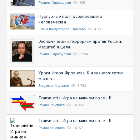
Рамиль Гарифуллин
305
Пурпурные поля осоловевшего
человечества
Елена Кондратьева-Сальгеро
4 385
Экономический терроризм против России:
масштаб и цели
Рамиль Гарифуллин
3 934
Уроки Игоря Фроянова. К девяностолетию
мастера
Владимир Шульгин
8 793
Transnistria. Игра на минном поле - III
Роман Коноплев
10 014
Transnistria. Игра на минном поле - II
Роман Коноплев
10 973