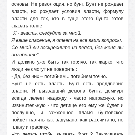
основы. Не революция, но бунт. Бунт не рождает
власть, но рождает условия власти, формулу
власти для тех, кто в гуще этого бунта готов
сказать толпе :
"Я - власть, следуйте за мной.
Я ваше спасение, я ответ на все ваши вопросы.
Со мной вы воскресните из пепла, без меня вы
погибните"
И должно уже быть так горячо, так жарко, что
люди не смогут не поверить :
- Да, без них – погибнем .. погибнем точно.
Бунт не есть власть. Бунт есть преддверие
власти. И вызвавший демона бунта демиург
всегда лелеет надежду - часто напрасную, но
извинительную - что детище его ему же будет и
послушно, и зажженное пламя бунтовское
пойдёт палить как задумано, как рассчитано, по
плану и графику.
Что делать чтобы вызвать бунт ? Закручивать