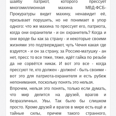
шайбу патриот, которого прессует
многомиллионная махина МВД-ФСБ-
Прокуратуры видит махину, ненавидит её,
призывает порушить, но не понимает в упор
одного: что же махина то прессует его, патриота,
когда они охранители - и он охранитель? Когда и
они вроде бы как за страну - и некоторые своими
жизнями это подтверждают, чуть Чечня какая где
вздуется - и он за страну, за Россию-матушку - ан
нет, пресс то все тяже, тяже, идёт гайка по резьбе
да не сорвётся никак. И вот это все - когда
прессуют те, кто должен - должен! - быть своими -
вот это для патриота-охранителя и есть рубеж
непонимания, поскольку понять это нельзя.
Впрочем, нельзя это понять, только если думать,
что мир делится на друзей, врагов и
безразличных. Увы. Так было бы слишком
просто. Кроме друзей и врагов в мире есть ещё и
тайные силы, причем такого странного,