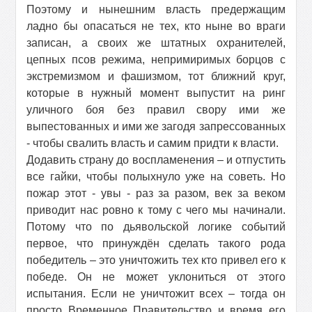
Поэтому и нынешним власть предержащим
ладно бы опасаться не тех, кто ныне во враги
записан, а своих же штатных охранителей,
цепных псов режима, непримиримых борцов с
экстремизмом и фашизмом, тот ближний круг,
которые в нужный момент выпустит на ринг
уличного боя без правил свору ими же
выпестованных и ими же загодя запрессованных
- чтобы свалить власть и самим придти к власти.
Додавить страну до воспламенения – и отпустить
все гайки, чтобы полыхнуло уже на советь. Но
пожар этот - увы - раз за разом, век за веком
приводит нас ровно к тому с чего мы начинали.
Потому что по дьявольской логике событий
первое, что принуждён сделать такого рода
победитель – это уничтожить тех кто привел его к
победе. Он не может уклониться от этого
испытания. Если не уничтожит всех – тогда он
просто Временное Правительство и время его