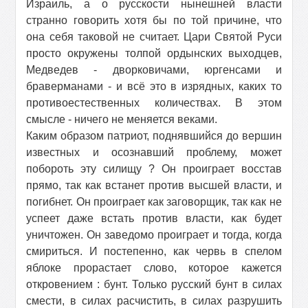
Израиль, а о русскости нынешней власти
странно говорить хотя бы по той причине, что
она себя таковой не считает. Цари Святой Руси
просто окружены толпой ордынских выходцев,
Медведев - дворковичами, юргенсами и
браверманами - и всё это в изрядных, каких то
противоестественных количествах. В этом
смысле - ничего не меняется веками.
Каким образом патриот, поднявшийся до вершин
известных и осознавший проблему, может
побороть эту силищу ? Он проиграет восстав
прямо, так как встанет против высшей власти, и
погибнет. Он проиграет как заговорщик, так как не
успеет даже встать против власти, как будет
уничтожен. Он заведомо проиграет и тогда, когда
смириться. И постепенно, как червь в спелом
яблоке прорастает слово, которое кажется
откровением : бунт. Только русский бунт в силах
смести, в силах расчистить, в силах разрушить