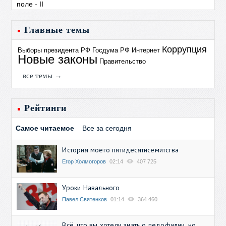
Главные темы
Коррупция
Выборы президента РФ
Госдума РФ
Интернет
Новые законы
Правительство
все темы →
Рейтинги
Самое читаемое
Все за сегодня
История моего пятидесятисемитства
Егор Холмогоров
02:14
407 725
Уроки Навального
Павел Святенков
01:14
364 460
Всё, что вы хотели знать о педофилии, но