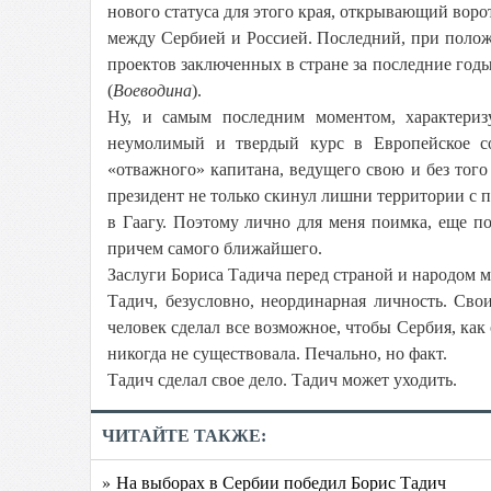
нового статуса для этого края, открывающий воро
между Сербией и Россией. Последний, при поло
проектов заключенных в стране за последние год
(
Воеводина
).
Ну, и самым последним моментом, характериз
неумолимый и твердый курс в Европейское со
«отважного» капитана, ведущего свою и без тог
президент не только скинул лишни территории с по
в Гаагу. Поэтому лично для меня поимка, еще п
причем самого ближайшего.
Заслуги Бориса Тадича перед страной и народом м
Тадич, безусловно, неординарная личность. Сво
человек сделал все возможное, чтобы Сербия, как
никогда не существовала. Печально, но факт.
Тадич сделал свое дело. Тадич может уходить.
ЧИТАЙТЕ ТАКЖЕ:
» На выборах в Сербии победил Борис Тадич