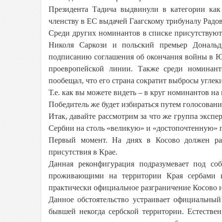
Президента Тадича выдвинули в категории как
членству в ЕС выдачей Гаагскому трибуналу Радо
Среди других номинантов в списке присутствую
Николя Саркози и польский премьер Дональд
подписанию соглашения об окончания войны в Ю
проевропейской линии. Также среди номинант
пообещал, что его страна сократит выбросы углеки
Т.е. как вы можете видеть – в круг номинантов н
Победитель же будет избираться путем голосован
Итак, давайте рассмотрим за что же группа эксп
Сербии на столь «великую» и «достопочтенную» 
Первый момент. На днях в Косово должен раз
присутствия в Крае.
Данная реконфигурация подразумевает под соб
проживающими на территории Края сербами 
практически официальное разграничение Косово на
Данное обстоятельство устраивает официальный
бывшей некогда сербской территории. Естестве