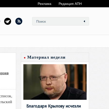
Реклама
Редакция АПН
Материал недели
ероев
писок,
ельский
Благодаря Крылову исчезли