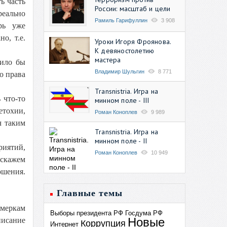
ь часть
России: масштаб и цели
реально
Рамиль Гарифуллин
3 908
рь уже
о, т.е.
Уроки Игоря Фроянова.
К девяностолетию
мастера
лило бы
Владимир Шульгин
8 771
о права
Transnistria. Игра на
 что-то
минном поле - III
етохии,
Роман Коноплев
9 989
ч таким
Transnistria. Игра на
минном поле - II
риятий,
Роман Коноплев
10 949
 скажем
ошения.
Главные темы
 меркам
Выборы президента РФ
Госдума РФ
Новые
писание
Коррупция
Интернет