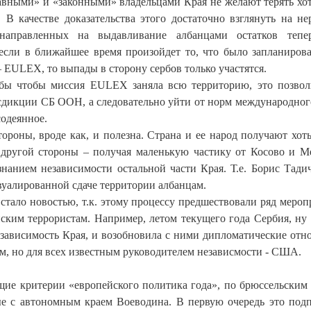
вными» и «законными» владельцами Края не желают терять хот
 В качестве доказательства этого достаточно взглянуть на не
 направленных на выдавливание албанцами остатков тепе
если в ближайшее время произойдет то, что было запланирован
 EULEX, то выпады в сторону сербов только участятся.
 бы чтобы миссия EULEX заняла всю территорию, это позво
сдикции СБ ООН, а следовательно уйти от норм международног
содеянное.
роны, вроде как, и полезна. Страна и ее народ получают хоть
с другой стороны – получая маленькую частику от Косово и М
нанием независимости остальной части Края. Т.е. Борис Тади
вуалированной сдаче территории албанцам.
стало новостью, т.к. этому процессу предшествовали ряд мероп
ским террористам. Например, летом текущего года Сербия, ну
езависимость Края, и возобновила с ними дипломатические отн
ым, но для всех известным руководителем независмости - США.
щие критерии «европейского политика года», по брюссельским
ые с автономным краем Воеводина. В первую очередь это под