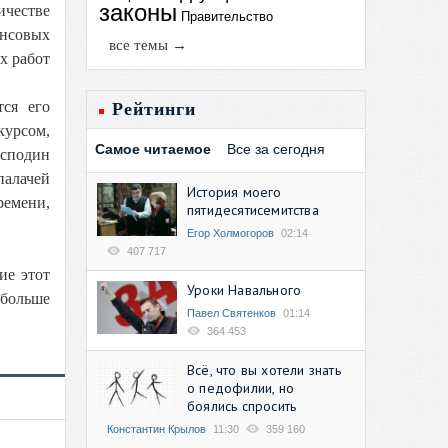
законы
ичестве
Правительство
ансовых
все темы →
х работ
тся его
Рейтинги
курсом,
Самое читаемое
Все за сегодня
осподин
палачей
История моего
ремени,
пятидесятисемитства
Егор Холмогоров
02:14
407 717
ие этот
Уроки Навального
 больше
Павел Святенков
01:14
364 453
Всё, что вы хотели знать
о педофилии, но
боялись спросить
Константин Крылов
11:30
359 160