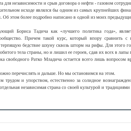
та для независимости и срыв договора о нефти - газовом сотрудн
жительном исходе являлся бы одним из самых крупнейших фин
ы. Об этом более подробно написано в одной из моих предыдущи
ующий Бориса Тадича как «лучшего политика года», являе
общество. Причем такой курс, который впору сравнить с 
о терпящую бедствие шхуну сквозь шторм на рифы. Для этого г
битого тела страны, но и лишил ее героев, сдав их всех в лапы 
ока свободного Ратко Младича остается всего лишь вопросом в
ожно перечислять и дальше. Но мы остановимся на этом.
им трудом и упорством, естественно за солидное вознагражден
 отдельная независимая страна со своей культурой и традициями