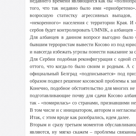
недавнего времени являющиеся как бы «полнопра
того, что так недавно было ими «приобретено».
возросшую статистку агрессивных выпадов,
«некоренного» населения с территории Края. И 
сербов будет контролировать UMNIK, а албанцев –
Для албанцев в данном вопросе выгодно было
бывшим террористам вывести Косово из под юри
и навсегда избежать угрозы понести наказание за 
Для Сербии подобная реконфигурация с одной сто
оттого, что когда-то было своим и родным. А 
официальный Белград «подписывается» под приз
образом подвел решение косовской проблемы к за
Конечно, подобное обстоятельство для многих не 
подготавливающие почву для сдачи Косово албан
так - «помирилась» со странами, признавшими н
В том числе и с инициатором, автором и негласн
Итак, с этим вроде как разобрались, идем далее.
Вторым и сразу третьим моментов обуславливаю
являются, ну мягко скажем – проблемы связанн