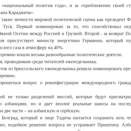
 «национальный политик года», и за «приближение своей с
вана Караджича».
т такие личности мировой политической сцены как президент 
 Туск. Первый номинирован за то, что способствовал нед
жной Осетии между Россией и Грузией. Второй - за возврат П
ов присутствует министр энергетики Германии, который п
слого газа в атмосферу на 40%.
а премию вошли весьма разнообразные политические деятели.
ия, проводимым среди читателей еженедельника.
ертов из брюссельского еженедельника решила номинировать пре
премию.
решиться вопрос о реконфигурации международного гражд
ой не только разделений миссий, которые будут присматри
и албанцами, но и дает вполне реальные шансы на после
 две части – на албанскую и сербскую.
 Белград, который в лице Тадича пытается сохранить хоть чт
нно, подобное решение вопроса не устраивает Приштину. Алб