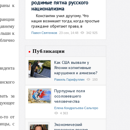
родимые пятна русского
траны к
национализма
Константин учил другому. Что
Франции
нация возникает тогда, когда простые
граждане обретают права, в
авнему
ольши к
Павел Святенков
23 сен, 14:48
342 925
ублично
Публикации
Как США вызвали у
Японии когнитивные
зидента
нарушения и амнезию?
Рамиль Гарифуллин
193
анского
Пурпурные поля
осоловевшего
вать за
человечества
дующее
Елена Кондратьева-Сальгеро
4 363
о-то от
анцы, с
Экономический
терроризм против