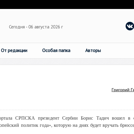
Сегодня - 06 августа 2026 г
От редакции
Особая папка
Авторы
Григорий Г
ортала СРПСКА президент Сербии Борис Тадич вошел в с
пейский политик года», которую на днях будет вручать брюсс