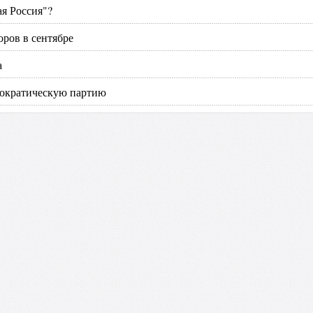
ая Россия"?
оров в сентябре
а
мократическую партию