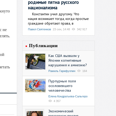
родимые пятна русского
национализма
ркнуто
Константин учил другому. Что
нация возникает тогда, когда простые
граждане обретают права, в
с не
Павел Святенков
23 сен, 14:48
342 917
елять.
Публикации
ной
Как США вызвали у
Японии когнитивные
нарушения и амнезию?
четать
Рамиль Гарифуллин
164
Пурпурные поля
осоловевшего
человечества
Елена Кондратьева-Сальгеро
4 357
Экономический
терроризм против