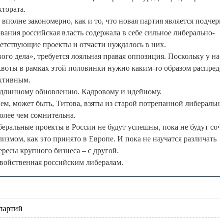
тората.
вполне закономерно, как и то, что новая партия является подче
вания российская власть содержала в себе сильное либерально-
ветствующие проекты и отчасти нуждалось в них.
о дела», требуется лояльная правая оппозиция. Поскольку у на
квоты в рамках этой половинки нужно каким-то образом распред
ективным.
подлинному обновлению. Кадровому и идейному.
м, может быть, Титова, взяты из старой потрепанной либераль
олее чем сомнительна.
беральные проекты в России не будут успешны, пока не будут со
змом, как это принято в Европе. И пока не научатся различать
ересы крупного бизнеса – с другой.
свойственная российским либералам.
 партий