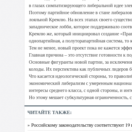
в глазах симпатизирующего либеральной идее элек
Поэтому партийное обновление в стане либералов 
лояльной Кремлю. На всех этапах своего существо
западническое лобби, которое поддерживало соот
Кремлю же, который инициировал создание «Правог
однопартийная, а полуторапартийная система, то 
Тем не менее, новый проект пока не кажется эфф
Главная причина – это отсутствие готовности к 
Основные фигуранты новой партии, за исключение
колоды. Их перспектива как публичных лидеров б
Что касается идеологической стороны, то праволи
экономический либерализм с умеренным национали
интересы среднего класса, с одной стороны, и инт
Но этому мешает субкультурная ограниченность, 
ЧИТАЙТЕ ТАКЖЕ:
» Российскому законодательству соответствуют 19