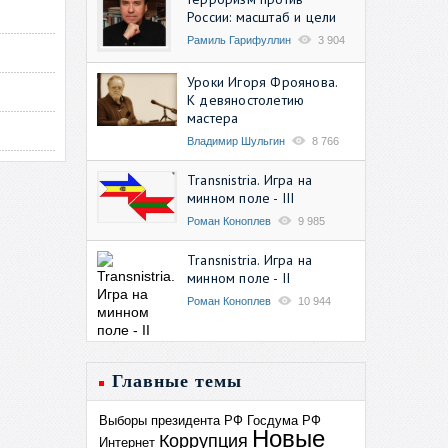
России: масштаб и цели
Рамиль Гарифуллин
3 904
Уроки Игоря Фроянова.
К девяностолетию
мастера
Владимир Шульгин
8 766
Transnistria. Игра на
минном поле - III
Роман Коноплев
9 985
Transnistria. Игра на
минном поле - II
Роман Коноплев
10 944
Главные темы
Выборы президента РФ
Госдума РФ
Новые
Коррупция
Интернет