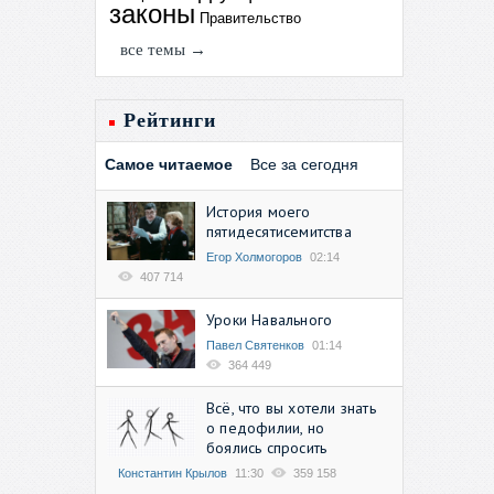
законы
Правительство
все темы →
Рейтинги
Самое читаемое
Все за сегодня
История моего
пятидесятисемитства
Егор Холмогоров
02:14
407 714
Уроки Навального
Павел Святенков
01:14
364 449
Всё, что вы хотели знать
о педофилии, но
боялись спросить
Константин Крылов
11:30
359 158