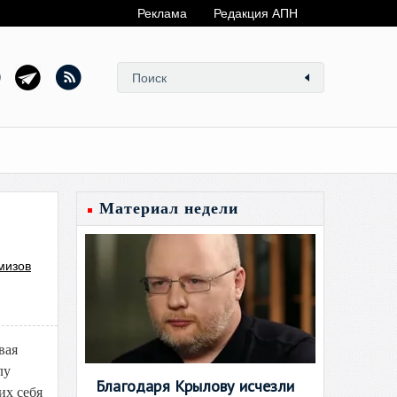
Реклама
Редакция АПН
Материал недели
мизов
вая
лу
Благодаря Крылову исчезли
их себя