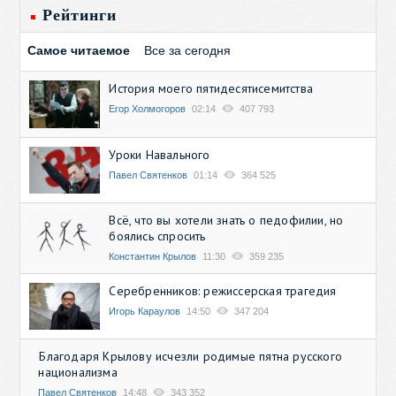
Рейтинги
Самое читаемое
Все за сегодня
История моего пятидесятисемитства
Егор Холмогоров
02:14
407 793
Уроки Навального
Павел Святенков
01:14
364 525
Всё, что вы хотели знать о педофилии, но
боялись спросить
Константин Крылов
11:30
359 235
Серебренников: режиссерская трагедия
Игорь Караулов
14:50
347 204
Благодаря Крылову исчезли родимые пятна русского
национализма
Павел Святенков
14:48
343 352