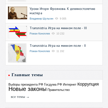
Уроки Игоря Фроянова. К девяностолетию
мастера
Владимир Шульгин
9 005
Transnistria. Игра на минном поле - III
Роман Коноплев
10 232
Transnistria. Игра на минном поле - II
Роман Коноплев
11 192
Главные темы
Коррупция
Выборы президента РФ
Госдума РФ
Интернет
Новые законы
Правительство
все темы →