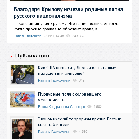
Благодаря Крылову исчезли родимые пятна
русского национализма
Константин учил другому. Что нация возникает тогда,
когда простые граждане обретают права, в
Павел Святенков
23 сен, 14:48
343 352
Публикации
Как США вызвали у Японии когнитивные
нарушения и амнезию?
Рамиль Гарифуллин
842
Пурпурные поля осоловевшего
человечества
Елена Кондратьева-Сальгеро
4 602
Экономический терроризм против России:
масштаб и цели
Рамиль Гарифуллин
4 159