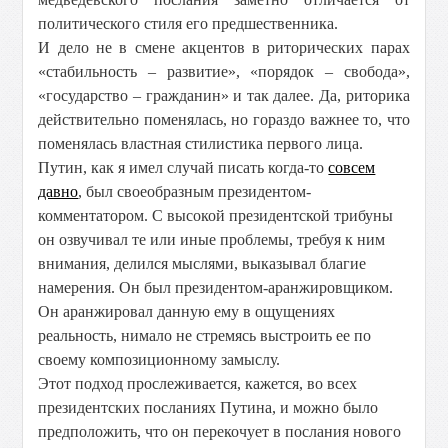
политического стиля его предшественника.
И дело не в смене акцентов в риторических парах
«стабильность – развитие», «порядок – свобода»,
«государство – гражданин» и так далее. Да, риторика
действительно поменялась, но гораздо важнее то, что
поменялась властная стилистика первого лица.
Путин, как я имел случай писать когда-то
совсем
давно
, был своеобразным президентом-
комментатором. С высокой президентской трибуны
он озвучивал те или иные проблемы, требуя к ним
внимания, делился мыслями, выказывал благие
намерения. Он был президентом-аранжировщиком.
Он аранжировал данную ему в ощущениях
реальность, нимало не стремясь выстроить ее по
своему композиционному замыслу.
Этот подход прослеживается, кажется, во всех
президентских посланиях Путина, и можно было
предположить, что он перекочует в послания нового