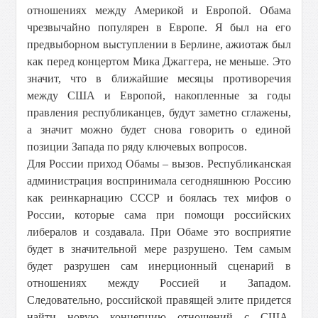
отношениях между Америкой и Европой. Обама
чрезвычайно популярен в Европе. Я был на его
предвыборном выступлении в Берлине, ажиотаж был
как перед концертом Мика Джаггера, не меньше. Это
значит, что в ближайшие месяцы противоречия
между США и Европой, накопленные за годы
правления республиканцев, будут заметно сглажены,
а значит можно будет снова говорить о единой
позиции Запада по ряду ключевых вопросов.
Для России приход Обамы – вызов. Республиканская
администрация воспринимала сегодняшнюю Россию
как реинкарнацию СССР и боялась тех мифов о
России, которые сама при помощи российских
либералов и создавала. При Обаме это восприятие
будет в значительной мере разрушено. Тем самым
будет разрушен сам инерционный сценарий в
отношениях между Россией и Западом.
Следовательно, российской правящей элите придется
найти новую концепцию отношений с США.