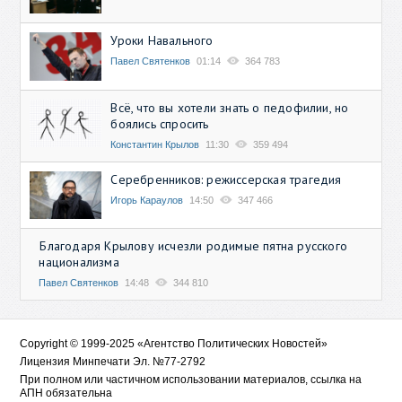
Уроки Навального
Павел Святенков
01:14
364 783
Всё, что вы хотели знать о педофилии, но
боялись спросить
Константин Крылов
11:30
359 494
Серебренников: режиссерская трагедия
Игорь Караулов
14:50
347 466
Благодаря Крылову исчезли родимые пятна русского
национализма
Павел Святенков
14:48
344 810
Copyright © 1999-2025 «Агентство Политических Новостей»
Лицензия Минпечати Эл. №77-2792
При полном или частичном использовании материалов, ссылка на
АПН обязательна