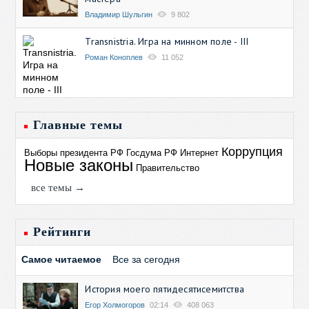
Владимир Шульгин
9 802
Transnistria. Игра на минном поле - III
Роман Коноплев
11 052
Главные темы
Коррупция
Выборы президента РФ
Госдума РФ
Интернет
Новые законы
Правительство
все темы →
Рейтинги
Самое читаемое
Все за сегодня
История моего пятидесятисемитства
Егор Холмогоров
02:14
408 063