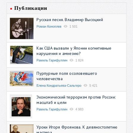
Публикации
Русская песня. Владимир Высоцкий
Роман Коноплев
1 501
Как США вызвали у Японии когнитивные
нарушения и амнезию?
Рамиль Гарифуллин
1 824
Пурпурные поля осоловевшего
человечества
Елена Кондратьева-Сальгеро
5 421
Экономический терроризм против России:
масштаб и цели
Рамиль Гарифуллин
4 983
Уроки Игоря Фроянова. К девяностолетию
мастера