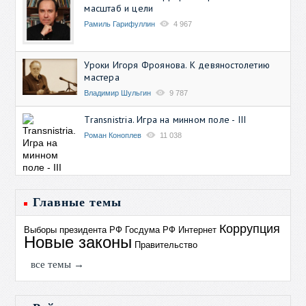
масштаб и цели
Рамиль Гарифуллин
4 967
Уроки Игоря Фроянова. К девяностолетию
мастера
Владимир Шульгин
9 787
Transnistria. Игра на минном поле - III
Роман Коноплев
11 038
Главные темы
Коррупция
Выборы президента РФ
Госдума РФ
Интернет
Новые законы
Правительство
все темы →