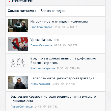
Рейтинги
Самое читаемое
Все за сегодня
История моего пятидесятисемитства
Егор Холмогоров
02:14
408 057
Уроки Навального
Павел Святенков
01:14
364 779
Всё, что вы хотели знать о педофилии, но
боялись спросить
Константин Крылов
11:30
359 490
Серебренников: режиссерская трагедия
Игорь Караулов
14:50
347 463
Благодаря Крылову исчезли родимые пятна русского
национализма
Павел Святенков
14:48
344 781