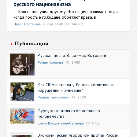
русского национализма
Константин учил другому. Что нация возникает тогда,
когда простые граждане обретают права, в
Павел Святенков
23 сен, 14:48
344 789
Публикации
Русская песня. Владимир Высоцкий
Роман Коноплев
1 468
Как США вызвали у Японии когнитивные
нарушения и амнезию?
Рамиль Гарифуллин
1 809
Пурпурные поля осоловевшего
человечества
Елена Кондратьева-Сальгеро
5 408
Экономический терроризм против России: