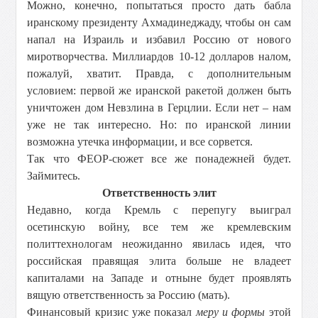
Можно, конечно, попытаться просто дать бабла
иранскому президенту Ахмадинеджаду, чтобы он сам
напал на Израиль и избавил Россию от нового
миротворчества. Миллиардов 10-12 долларов налом,
пожалуй, хватит. Правда, с дополнительным
условием: первой же иранской ракетой должен быть
уничтожен дом Невзлина в Герцлии. Если нет – нам
уже не так интересно. Но: по иранской линии
возможна утечка информации, и все сорвется.
Так что ФЕОР-сюжет все же понадежней будет.
Займитесь.
Ответственность элит
Недавно, когда Кремль с перепугу выиграл
осетинскую войну, все тем же кремлевским
политтехнологам неожиданно явилась идея, что
российская правящая элита больше не владеет
капиталами на Западе и отныне будет проявлять
вящую ответственность за Россию (мать).
Финансовый кризис уже показал
меру и формы
этой