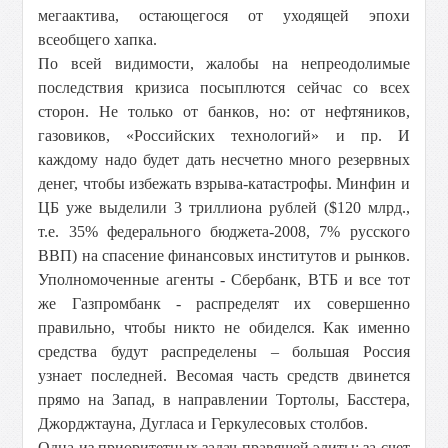
мегаактива, остающегося от уходящей эпохи
всеобщего хапка.
По всей видимости, жалобы на непреодолимые
последствия кризиса посыплются сейчас со всех
сторон. Не только от банков, но: от нефтяников,
газовиков, «Российских технологий» и пр. И
каждому надо будет дать несчетно много резервных
денег, чтобы избежать взрыва-катастрофы. Минфин и
ЦБ уже выделили 3 триллиона рублей ($120 млрд.,
т.е. 35% федерального бюджета-2008, 7% русского
ВВП) на спасение финансовых институтов и рынков.
Уполномоченные агенты - Сбербанк, ВТБ и все тот
же Газпромбанк - распределят их совершенно
правильно, чтобы никто не обиделся. Как именно
средства будут распределены – большая Россия
узнает последней. Весомая часть средств двинется
прямо на Запад, в направлении Тортолы, Басстера,
Джорджтауна, Дугласа и Геркулесовых столбов.
Одна из приоритетных задач правящей элиты: за счет