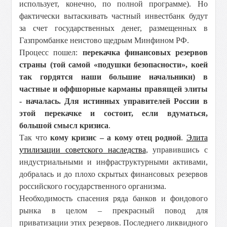
использует, конечно, по полной программе). Но
фактически вытаскивать частный инвестбанк будут
за счет государственных денег, размещенных в
Газпромбанке неистово щедрым Минфином РФ.
Процесс пошел:
перекачка финансовых резервов
страны (той самой «подушки безопасности», коей
так гордятся наши большие начальники) в
частные и оффшорные карманы правящей элиты
- началась. Для истинных управителей России в
этой перекачке и состоит, если вдуматься,
большой смысл кризиса
.
Так что
кому кризис – а кому отец родной
.
Элита
утилизации советского наследства
, управившись с
индустриальными и инфраструктурными активами,
добралась и до плохо скрытых финансовых резервов
российского государственного организма.
Необходимость спасения ряда банков и фондового
рынка в целом – прекрасный повод для
приватизации этих резервов. Последнего ликвидного