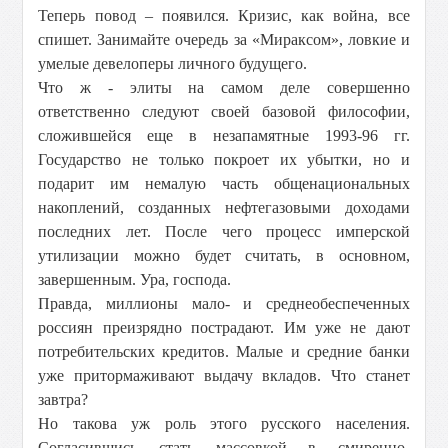
Теперь повод – появился. Кризис, как война, все
спишет. Занимайте очередь за «Мираксом», ловкие и
умелые девелоперы личного будущего.
Что ж - элиты на самом деле совершенно
ответственно следуют своей базовой философии,
сложившейся еще в незапамятные 1993-96 гг.
Государство не только покроет их убытки, но и
подарит им немалую часть общенациональных
накоплений, созданных нефтегазовыми доходами
последних лет. После чего процесс имперской
утилизации можно будет считать, в основном,
завершенным. Ура, господа.
Правда, миллионы мало- и среднеобеспеченных
россиян преизрядно пострадают. Им уже не дают
потребительских кредитов. Малые и средние банки
уже притормаживают выдачу вкладов. Что станет
завтра?
Но такова уж роль этого русского населения.
Согласившись стать массовкой в смиренно-