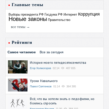
Главные темы
Коррупция
Выборы президента РФ
Госдума РФ
Интернет
Новые законы
Правительство
все темы →
Рейтинги
Самое читаемое
Все за сегодня
История моего пятидесятисемитства
Егор Холмогоров
02:14
407 655
Уроки Навального
Павел Святенков
01:14
364 395
Всё, что вы хотели знать о педофилии, но
боялись спросить
Константин Крылов
11:30
359 102