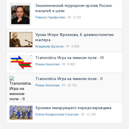
Экономический терроризм против России:
масштаб и цели
Рамиль Гарифуллин
3 720
Уроки Игоря Фроянова. К девяностолетию
мастера
Владимир Шульгин
8 583
Transnistria. Игра на минном поле - III
Роман Коноплев
9 800
Transnistria. Игра на минном поле - II
Роман Коноплев
10 762
Хроники пикирующего передозировщика
Елена Кондратьева-Сальгеро
11 330