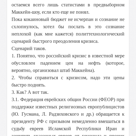
остаемся всего лишь статистами в предвыборном
Маккейн-шоу, если кто еще не понял.
Пока кокаиновый бюджет не исчерпан и сознание не
схлопнулось, хотел бы послать в это сознание
неплохой (как мне кажется) политтехнологический
сценарий быстрого преодоления кризиса.
Сценарий таков.
1. Понятно, что российский кризис в известной мере
обусловлен падением цен на нефть (которое,
вероятно, организовал штаб Маккейна).
2. Чтобы справиться с кризисом, надо эти цены
быстро поднять.
3. Как? А вот так.
3.1. Федерация еврейских общин России (ФЕОР) при
поддержке известных религиозных европублицистов
(Ю. Гусмана, Л. Радзиховского и др.) обращается к
президенту РФ с призывом немедленно вмешаться в
судьбу евреев Исламской Республики Иран и
защитить указанных евреев от геноцида и прочих