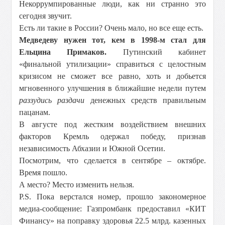
Некоррумпированные люди, как ни странно это
сегодня звучит.
Есть ли такие в России? Очень мало, но все еще есть.
Медведеву нужен тот, кем в 1998-м стал для
Ельцина Примаков.
Путинский кабинет
«финальной утилизации» справиться с целостным
кризисом не сможет все равно, хоть и добьется
мгновенного улучшения в ближайшие недели путем
раззудись раздачи
денежных средств правильным
пацанам.
В августе под жестким воздействием внешних
факторов Кремль одержал победу, признав
независимость Абхазии и Южной Осетии.
Посмотрим, что сделается в сентябре – октябре.
Время пошло.
А место? Место изменить нельзя.
P.S. Пока верстался номер, прошло закономерное
медиа-сообщение: Газпромбанк предоставил «КИТ
Финансу» на поправку здоровья 22.5 млрд. казенных