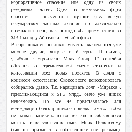
корпоративное спасение еще одну из своих
резервных частей. Одна из возможных форм
спасения – знаменитый
путинг
(т.е. выкуп
государством частных активов по максимально
возможной цене, как некогда «Газпром» купил за
$13.1 млрд. у Абрамовича «Сибнефть»).
В соревнование по ловле момента включаются уже
многие другие, хитрые и быстрые. Например,
улыбчивые строители: Mirax Group 17 сентября
объявила о стремительной смене стратегии и
консервации всех новых проектов. В связи с
кризисом, естественно. Скорее всего, консервировать
собирались давно. Т.к. наращивать долг «Миракса»,
приближающийся к $1.5 млрд., было уже никак
невозможно. Но все не представлялось для
консервации благоприятного повода. Такого, чтобы
не вызвать паники клиентов, все еще не собравшихся
мстить непосредственно главе Mirax Полонскому
(как он призывал в собственноличной рекламе).