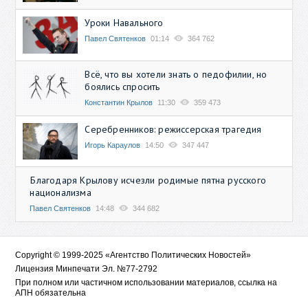
Уроки Навального
Павел Святенков
01:14
364 762
Всё, что вы хотели знать о педофилии, но
боялись спросить
Константин Крылов
11:30
359 473
Серебренников: режиссерская трагедия
Игорь Караулов
14:50
347 447
Благодаря Крылову исчезли родимые пятна русского
национализма
Павел Святенков
14:48
344 682
Copyright © 1999-2025 «Агентство Политических Новостей»
Лицензия Минпечати Эл. №77-2792
При полном или частичном использовании материалов, ссылка на
АПН обязательна