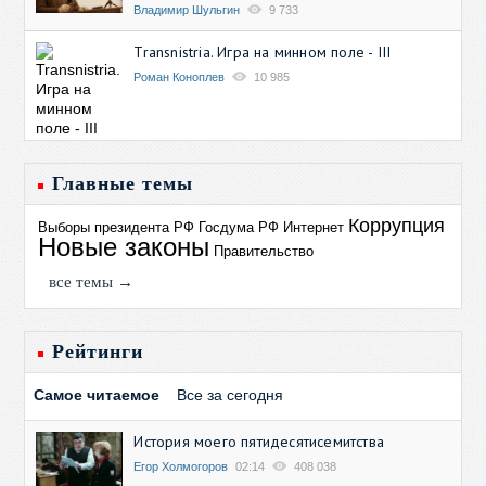
Владимир Шульгин
9 733
Transnistria. Игра на минном поле - III
Роман Коноплев
10 985
Главные темы
Коррупция
Выборы президента РФ
Госдума РФ
Интернет
Новые законы
Правительство
все темы →
Рейтинги
Самое читаемое
Все за сегодня
История моего пятидесятисемитства
Егор Холмогоров
02:14
408 038