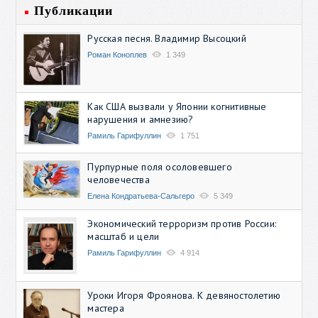
Публикации
Русская песня. Владимир Высоцкий
Роман Коноплев
1 349
Как США вызвали у Японии когнитивные
нарушения и амнезию?
Рамиль Гарифуллин
1 751
Пурпурные поля осоловевшего
человечества
Елена Кондратьева-Сальгеро
5 349
Экономический терроризм против России:
масштаб и цели
Рамиль Гарифуллин
4 914
Уроки Игоря Фроянова. К девяностолетию
мастера