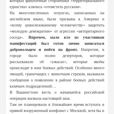
которых фанатичные сторонники «территориального
единства» клялись «отомстить русским».
На многочисленных лозунгах, написанных на
английском языке, были призывы к Америке и
«всему цивилизованному человечеству» защитить
«молодую демократию» от агрессии «авторитарного
соседа».
Впрочем, мало кто из участников
манифестаций был готов лично записаться
добровольцем и пойти на фронт.
Напротив, в
городе было полно дезертиров, которые
рассказывали об «ужасах», которые якобы
происходят в зоне боевых действий. Особенно много
эмоций, граничащих с животным страхом, вызывали
сообщения о появлении в районе боевых действий
казачьих подразделений…
В Вашингтоне весть о начавшейся российской
операции вызвала настоящий шок.
Там не планировали в ближайшее время вступать в
прямой вооруженный конфликт с Москвой, хотя бы и