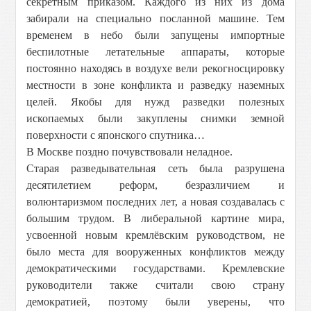
секретным приказом. Каждого из них из дома
забирали на специально посланной машине. Тем
временем в небо были запущены импортные
беспилотные летательные аппараты, которые
постоянно находясь в воздухе вели рекогносцировку
местности в зоне конфликта и разведку наземных
целей. Якобы для нужд разведки полезных
ископаемых были закуплены снимки земной
поверхности с японского спутника…
В Москве поздно почувствовали неладное.
Старая разведывательная сеть была разрушена
десятилетием реформ, безразличием и
волюнтаризмом последних лет, а новая создавалась с
большим трудом. В либеральной картине мира,
усвоенной новым кремлёвским руководством, не
было места для вооруженных конфликтов между
демократическими государствами. Кремлевские
руководители также считали свою страну
демократией, поэтому были уверены, что