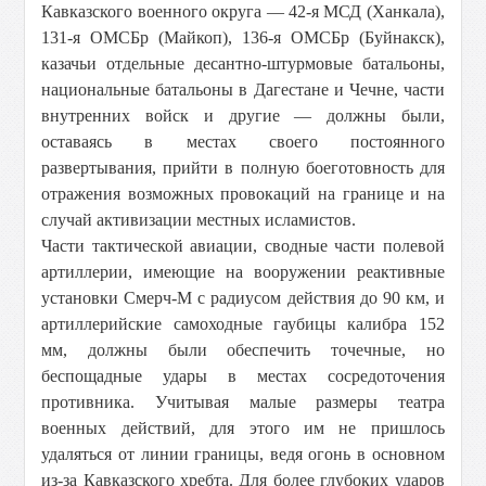
Кавказского военного округа — 42-я МСД (Ханкала),
131-я ОМСБр (Майкоп), 136-я ОМСБр (Буйнакск),
казачьи отдельные десантно-штурмовые батальоны,
национальные батальоны в Дагестане и Чечне, части
внутренних войск и другие — должны были,
оставаясь в местах своего постоянного
развертывания, прийти в полную боеготовность для
отражения возможных провокаций на границе и на
случай активизации местных исламистов.
Части тактической авиации, сводные части полевой
артиллерии, имеющие на вооружении реактивные
установки Смерч-М с радиусом действия до 90 км, и
артиллерийские самоходные гаубицы калибра 152
мм, должны были обеспечить точечные, но
беспощадные удары в местах сосредоточения
противника. Учитывая малые размеры театра
военных действий, для этого им не пришлось
удаляться от линии границы, ведя огонь в основном
из-за Кавказского хребта. Для более глубоких ударов