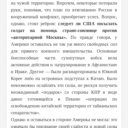
на чужой территории. Впрочем, некоторые потирали
руки, понимая, что план по втягиванию России в
вооруженный конфликт, приобретает успех. Вопрос,
однако, стоял ребром:
следует ли США посылать
солдат на помощь стране-союзнице против
«авторитарной Москвы».
По правде говоря, у
Америки оставалось не так уж много свободных сил
для прямого военного вмешательства. Основные
боеспособные части сухопутных войск вели
активные действия и патрулирование в Афганистане
и Ираке. Другие — были расквартированы в Южной
Корее либо на островных подступах к Китаю. Было
невозможно ослаблять эти силы, не рискуя получить
неожиданный «подарок» со стороны КНР в виде
давно готовящейся в Пекине «операции по
освобождению китайской территории от тайваньских
сепаратистов».
Однако и оставаться в стороне Америка не могла: это
означало бы признание своей слабости и новой силы