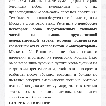
советским, напасть и даже сумел одержать серию
блестящих побед, американцам ли с их
превосходящими «абрамсами» опасаться поражения?
Тем более, что ни один безумец не собирался идти на
Москву в фронтовую атаку.
Речь шла о переброске
некоторых особо подготовленных танковых
частей на помощь дружественной
демократической стране, которая подвергается
совместной атаке сепаратистов и «авторитарной»
Москвы.
У Вашингтона не было никакого
намерения вторгаться на территорию России. Надо
было всего лишь публично пустить кровь русским на
территории третьей страны, чтобы они с позором и
разбитым носом убрались восвояси и больше не
пытались оспорить американские позицию. Америке
нужно было доказать всему миру, что и в течении
экономического кризиса американская нация
способна за себя постоять…
СОПРИКОСНОВЕНИЕ