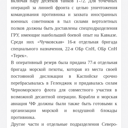
включая пару десятков танков Т-72. Для точечных
операций за линией фронта с целью уничтожения
командования противника и захвата иностранных
военных советников в тыл силами вертолетных
полков должны быть доставлены спецподразделения
ГРУ, имеющие наибольший боевой опыт на Кавказе.
Среди них «Чучковская» 16-я отдельная бригада
специального назначения, 22-я ОБр СпН, ОБр СпН
«Терек».
В оперативный резерв была придана 77-я отдельная
бригада морской пехоты, которая из места своей
постоянной дислокации в Каспийске срочно
перебрасывалась в Геленджик и придавалась силам
Черноморского флота для совместного участия в
возможной десантной операции. Корабли и морская
авиация ЧФ должны были также быть готовыми к
организации морской и воздушной блокады
противника.
Другие части и отдельные подразделения Северо-