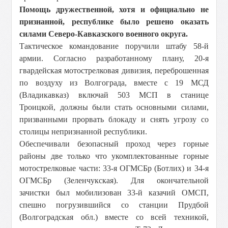
Помощь дружественной, хотя и официально не
признанной, республике было решено оказать
силами Северо-Кавказского военного округа.
Тактическое командование поручили штабу 58-й
армии. Согласно разработанному плану, 20-я
гвардейская мотострелковая дивизия, переброшенная
по воздуху из Волгограда, вместе с 19 МСД
(Владикавказ) включай 503 МСП в станице
Троицкой, должны были стать основными силами,
призванными прорвать блокаду и снять угрозу со
столицы непризнанной республики.
Обеспечивали безопасный проход через горные
районы две только что укомплектованные горные
мотострелковые части: 33-я ОГМСБр (Ботлих) и 34-я
ОГМСБр (Зеленчукская). Для окончательной
зачистки был мобилизован 33-й казачий ОМСП,
спешно погрузившийся со станции Прудбой
(Волгоградская обл.) вместе со всей техникой,