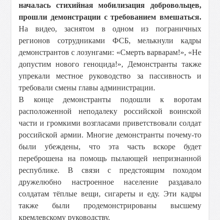
началась стихийная мобилизация добровольцев,
прошли демонстрации с требованием вмешаться.
На видео, заснятом в одном из пограничных
регионов сотрудниками ФСБ, мелькнули кадры
демонстрантов с лозунгами: «Смерть варварам!», «Не
допустим нового геноцида!», Демонстранты также
упрекали местное руководство за пассивность и
требовали смены главы администрации.
В конце демонстранты подошли к воротам
расположенной неподалеку российской воинской
части и громкими возгласами приветствовали солдат
российской армии. Многие демонстранты почему-то
были убеждены, что эта часть вскоре будет
переброшена на помощь пылающей непризнанной
республике. В связи с предстоящим походом
дружелюбно настроенное население раздавало
солдатам тёплые вещи, сигареты и еду. Эти кадры
также были продемонстрированы высшему
кремлевскому руководству.