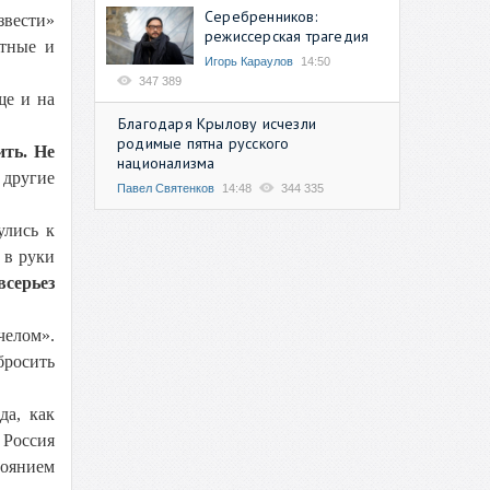
Серебренников:
звести»
режиссерская трагедия
утные и
Игорь Караулов
14:50
347 389
ще и на
Благодаря Крылову исчезли
родимые пятна русского
ить. Не
национализма
 другие
Павел Святенков
14:48
344 335
улись к
 в руки
всерьез
челом».
бросить
да, как
 Россия
тоянием