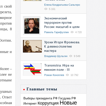
Елена Кондратьева-Сальгеро
ул свой
5 161
релета,
емирное
Экономический
терроризм против
 против
России: масштаб и цели
ницы, 8
Рамиль Гарифуллин
4 720
Осетии.
Уроки Игоря Фроянова.
К девяностолетию
мастера
анные и
Владимир Шульгин
9 549
Transnistria. Игра на
более –
минном поле - III
олее не
Роман Коноплев
10 792
 отныне
Главные темы
душных
. Ответ
Выборы президента РФ
Госдума РФ
Новые
Коррупция
особная
Интернет