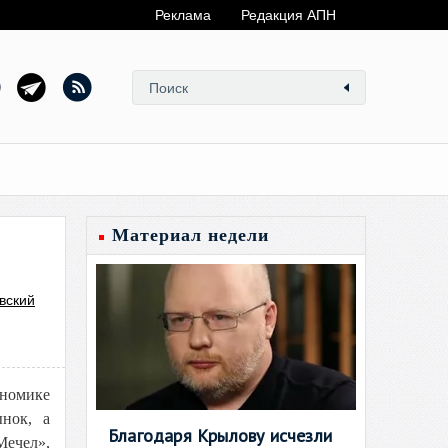
Реклама
Редакция АПН
Материал недели
вский
ономике
нок, а
Благодаря Крылову исчезли
Мечел»,