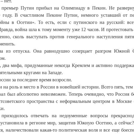
– нет.
) премьер Путин прибыл на Олимпиаду в Пекин. Не разверн
9 году. В счастливом Пекине Путин, немного уставший от пе
ны в Осетии». То есть, если с путинского на русский: вс
равда, война шла к тому моменту уже 12 часов. И протестовать
енно, сколь выступать против генерального наступления пят
менить.
а из отпуска. Она равнодушно созерцает разгром Южной 
ом.
ец, два мифа, придуманные некогда Кремлем и активно поддерж
ятельными кругами на Западе.
оссии за последнее время возросли.
и на роль и место в России в новейшей истории. Всего пять, тем 
вал был абсолютно невозможен. Теперь очевидно, что Россия б
остсоветского пространства с неформальным центром в Москве
ки.
приходилось отвечать на недоуменные вопросы прекрасно
я установила в регионе мир, защитив Южную Осетию, а сейчас?
ся, наличествовали какая-то политическая воля и все еще боесп