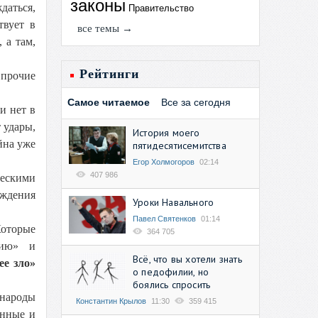
законы
даться,
Правительство
твует в
все темы →
 а там,
Рейтинги
 прочие
Самое читаемое
Все за сегодня
и нет в
 удары,
История моего
йна уже
пятидесятисемитства
Егор Холмогоров
02:14
407 986
ческими
ождения
Уроки Навального
Павел Святенков
01:14
оторые
364 705
тию» и
Всё, что вы хотели знать
ее зло»
о педофилии, но
боялись спросить
 народы
Константин Крылов
11:30
359 415
енные и