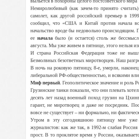
выльется в похороны целого постсоветского мира 
Немиролюбивый (как зачем-то принято считать
самолет, как другой российский премьер в 199
сообщил, что «США и Китай против начала вой
начальство вроде бы недовольно происходящим. П
ее
начала
было (и остается) столь же бессмысл
августа. Мы уже живем в пятнице, этого нельзя из
И страна Российская Федерация тоже не вышл
Безмолвных безответных миротворцев. Наш разгр
В ночь на роковую пятницу, 8-е, умерли, након
либеральной РФ-общественностью, и всякими вли
Миф первый
. Геополитическое значение и роль Р
Грузинские танки показали, что они плевать хотел
десять лет назад военный поход грузин на Цхин
гарант, не миротворец и даже не посредник. П
вовсе не существует – ни формально, ни фактичес
Утром в эту сегодняшнюю пятницу мне уже 
журналистов: как же так, в 1992-м слабая Росси
прост. В то проклятое время у России, оказывает