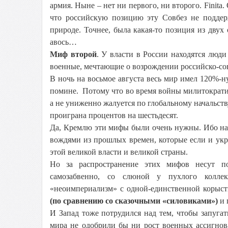
армия. Ныне – нет ни первого, ни второго. Finita
что российскую позицию эту Совбез не поддер
природе. Точнее, была какая-то позиция из двух 
авось…
Миф второй
. У власти в России находятся люди
военные, мечтающие о возрождении российско-со
В ночь на восьмое августа весь мир имел 120%-н
помине. Потому что во время войны милитократия
а не униженно жалуется по глобальному начальств
проиграна процентов на шестьдесят.
Да, Кремлю эти мифы были очень нужны. Ибо на
вождями из прошлых времен, которые если и украл
этой великой власти и великой страны.
Но за распространение этих мифов несут по
самозабвенно, со слюной у пухлого колле
«неоимпериализм» с одной-единственной корыс
(по сравнению со сказочными «силовиками»)
и 
И Запад тоже потрудился над тем, чтобы запуга
мира не одобрили бы ни рост военных ассигно