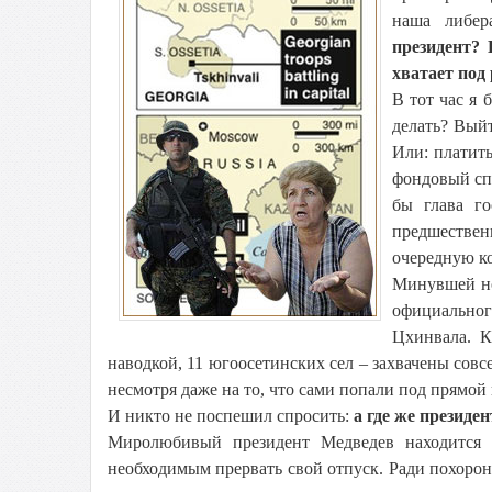
наша либер
президент?
хватает под
В тот час я 
делать? Выйт
Или: платить
фондовый спе
бы глава го
предшестве
очередную ко
Минувшей но
официальног
Цхинвала. К
наводкой, 11 югоосетинских сел – захвачены совс
несмотря даже на то, что сами попали под прямой
И никто не поспешил спросить:
а где же президен
Миролюбивый президент Медведев находится 
необходимым прервать свой отпуск. Ради похорон 