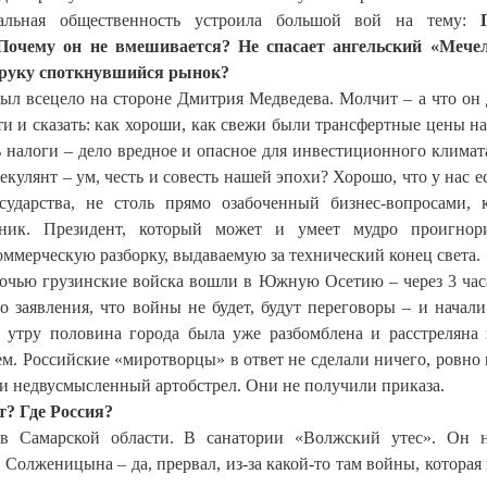
альная общественность устроила большой вой на тему:
 Почему он не вмешивается? Не спасает ангельский «Мече
 руку споткнувшийся рынок?
был всецело на стороне Дмитрия Медведева. Молчит – а что он
и и сказать: как хороши, как свежи были трансфертные цены на
 налоги – дело вредное и опасное для инвестиционного климат
кулянт – ум, честь и совесть нашей эпохи? Хорошо, что у нас ес
сударства, не столь прямо озабоченный бизнес-вопросами, 
нник. Президент, который может и умеет мудро проигнори
ммерческую разборку, выдаваемую за технический конец света.
чью грузинские войска вошли в Южную Осетию – через 3 час
о заявления, что войны не будет, будут переговоры – и начал
 утру половина города была уже разбомблена и расстреляна
ем. Российские «миротворцы» в ответ не сделали ничего, ровно 
 и недвусмысленный артобстрел. Они не получили приказа.
т? Где Россия?
в Самарской области. В санатории «Волжский утес». Он н
Солженицына – да, прервал, из-за какой-то там войны, которая 