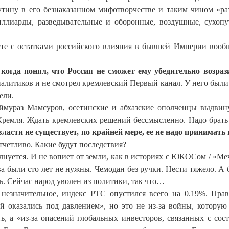
утину в его безнаказанном мифотворчестве и таким чином «ра
ллиарды, разведывательные и оборонные, воздушные, сухоп
сте с остатками российского влияния в бывшей Империи вооб
огда понял, что Россия не сможет ему убедительно возраз
налитиков и не смотрел кремлевский Первый канал. У него были
ели.
ймураз Мамсуров, осетинские и абхазские ополченцы выдвин
Кремля. Ждать кремлевских решений бессмысленно. Надо брать
ласти не существует, по крайней мере, ее не надо принимать 
тчетливо. Какие будут последствия?
лнуется. И не вопиет от земли, как в историях с ЮКОСом / «Ме
а были сто лет не нужны. Чемодан без ручки. Нести тяжело. А 
ь. Сейчас народ уволен из политики, так что…
незначительное, индекс РТС опустился всего на 0.19%. Прав
 оказались под давлением», но это не из-за войны, которую
, а «из-за опасений глобальных инвесторов, связанных с сос