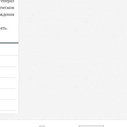
генерал
ическом
ждения
ать.