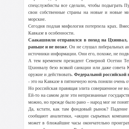
спецслужбисты все сделали, чтобы подыграть П
свои собственные страны на новые и новые ми
морские.
Сегодня подлая мифология потерпела крах. Вме
Кавказе в особенности.
Саакашвили отправился в поход на Цхинвал, к
раньше и не позже
. Он не слушал либеральных а
источники информации. Они его, похоже, не подв
А тем временем президент Северной Осетии Те
Цхинвалу безо всякой санкции или даже совета 
оружие и действовать.
Федеральной российской в
- это на Кавказе в пятничную ночь поняли очень о
Но российская правящая элита совершенное не во
Ей-то на самом деле эти непризнанные государств
можно, но прежде было рано – народ мог не понят
Да, кстати, как там фондовый рынок? Падение 
сообщают аналитики, «акции сырьевых компаний
может в ближайшие часы окончательно проиграть