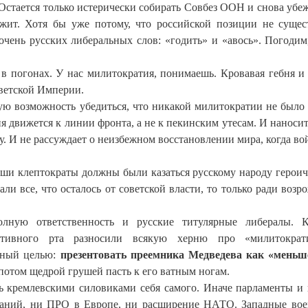
. Остается только истерически собирать Совбез ООН и снова убеж
жит. Хотя бы уже потому, что российской позиции не сущес
очень русских либеральных слов: «годить» и «авось». Погодим,
 в погонах. У нас милитократия, понимаешь. Кровавая гебня и
ветской Империи.
ую возможность убедиться, что никакой милитократии не было 
 движется к линии фронта, а не к пекинским утесам. И наносит
у. И не рассуждает о неизбежном восстановлении мира, когда во
ши клептократы должны были казаться русскому народу герои
и все, что осталось от советской власти, то только ради возр
лную ответственность и русские титулярные либералы. К
ктивного рта разносили всякую херню про «милитокра
тный целью:
презентовать преемника Медведева как «меньш
потом щедрой грушей пасть к его ватным ногам.
ть кремлевскими силовиками себя самого. Иначе парламенты и
ваний, ни ПРО в Европе, ни расширение НАТО. Западные во