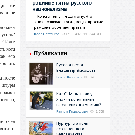
родимые пятна русского
Где же
национализма
л» и не
Константин учил другому. Что
нация возникает тогда, когда простые
граждане обретают права, в
 должен
 уголь?
Павел Святенков
23 сен, 14:48
344 341
а? Или:
ть хотя
Публикации
как его
ровать
Русская песня.
Владимир Высоцкий
Роман Коноплев
920
а после
и штурм
 прямой
Как США вызвали у
Японии когнитивные
ничего,
нарушения и амнезию?
Рамиль Гарифуллин
1 558
е счел
Пурпурные поля
осоловевшего
вот-вот
человечества