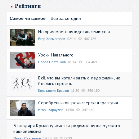
Рейтинги
Самое читаемое
Все за сегодня
История моего пятидесятисемитства
Егор Холмогоров
02:14
407 736
Уроки Навального
Павел Святенков
01:14
364 469
Всё, что вы хотели знать о педофилии, но
боялись спросить
Константин Крылов
11:30
359 180
Серебренников: режиссерская трагедия
Игорь Караулов
14:50
347 149
Благодаря Крылову исчезли родимые пятна русского
национализма
Павел Святенков
14:48
343 023