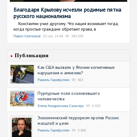
Благодаря Крылову исчезли родимые пятна
русского национализма
Константин учил другому. Что нация возникает тогда,
когда простые граждане обретают права, в
Павел Святенков
23 сен, 14:48
343 030
Публикации
Как США вызвали у Японии когнитивные
нарушения и амнезию?
Рамиль Гарифуллин
402
Пурпурные поля осоловевшего
человечества
Елена Кондратьева-Сальгеро
4 418
Экономический терроризм против России:
масштаб и цели
Рамиль Гарифуллин
3 968