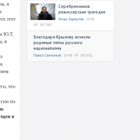
ик, к
Серебренников:
а
режиссерская трагедия
то этот
Игорь Караулов
14:50
347 082
а Ю.Т.
Благодаря Крылову исчезли
ы, в
родимые пятна русского
национализма
Павел Святенков
14:48
342 631
ыл
 к
 нем
го, что
ссии по
по
ущен в