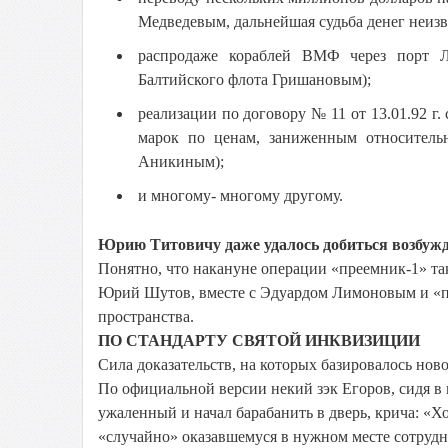
Медведевым, дальнейшая судьба денег неизв
распродаже кораблей ВМФ через порт 
Балтийского флота Гришановым);
реализации по договору № 11 от 13.01.92 г.
марок по ценам, заниженным относитель
Аникиным);
и многому- многому другому.
Юрию Титовичу даже удалось добиться возбужде
Понятно, что накануне операции «преемник-1» так
Юрий Шутов, вместе с Эдуардом Лимоновым и «п
пространства.
ПО СТАНДАРТУ СВЯТОЙ ИНКВИЗИЦИИ
Сила доказательств, на которых базировалось нов
По официальной версии некий зэк Егоров, сидя в 
ужаленный и начал барабанить в дверь, крича: «
«случайно» оказавшемуся в нужном месте сотрудн