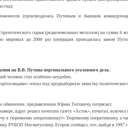
естна);
Ломоносов (производилась Путиным и бывшим командующ
 стратегического сырья (редкоземельных металлов) на сумму 6 м
но мировых до 2000 раз (операция проводилась замом Пути
ния на В.В. Путина персонального уголовного дела.
ой человек стал особенно неудобен.
ортосовцами» попал под предвыборную зачистку политическог
ое обвинение, предъявленное Юрию Титовичу, потрясает.
камере, вдруг решил почитать газету «Асток», почитал, вскочил 
Хочу к тюремному оперативнику!» Тюремному оперативнику, а та
ику РУБОП Нигматуллину, Егоров сообщил, что, выйдя в 1997 г