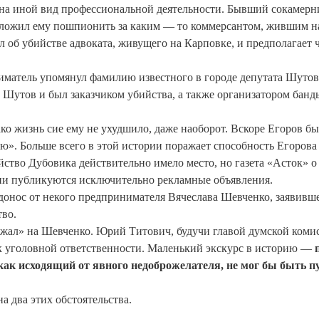
о на иной вид профессиональной деятельности. Бывший сокамерн
едложил ему пошпионить за каким — то коммерсантом, жившим н
 об убийстве адвоката, живущего на Карповке, и предполагает ч
ниматель упомянул фамилию известного в городе депутата Шутов
о Шутов и был заказчиком убийства, а также организатором банд
ко жизнь сие ему не ухудшило, даже наоборот. Вскоре Егоров б
ю». Больше всего в этой истории поражает способность Егорова
ство Дубовика действительно имело место, но газета «Асток» о
нии публикуются исключительно рекламные объявления.
онос от некого предпринимателя Вячеслава Шевченко, заявивше
тво.
зжал» на Шевченко. Юрий Титович, будучи главой думской коми
к уголовной ответственности. Маленький экскурс в историю —
как исходящий от явного недоброжелателя, не мог бы быть п
 два этих обстоятельства.