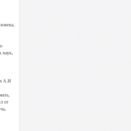
ловека,
го
 наук,
в А.И
мать,
л от
ча,
а