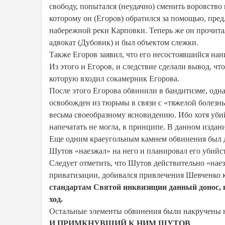
свободу, попытался (неудачно) сменить воровств
которому он (Егоров) обратился за помощью, пр
набережной реки Карповки. Теперь же он прочитал
адвокат (Дубовик) и был объектом слежки.
Также Егоров заявил, что его несостоявшийся на
Из этого и Егоров, и следствие сделали вывод, чт
которую входил сокамерник Егорова.
После этого Егорова обвинили в бандитизме, одна
освобожден из тюрьмы в связи с «тяжелой болезнь
весьма своеобразному ясновидению. Ибо хотя убий
напечатать не могла, в принципе. В данном изда
Еще одним краеугольным камнем обвинения был д
Шутов «наезжал» на него и планировал его убийс
Следует отметить, что Шутов действительно «нае
приватизации, добивался привлечения Шевченко 
стандартам Святой инквизиции данный донос, 
ход.
Остальные элементы обвинения были накручены на
И ПРИМКНУВШИЙ К НИМ ШУТОВ