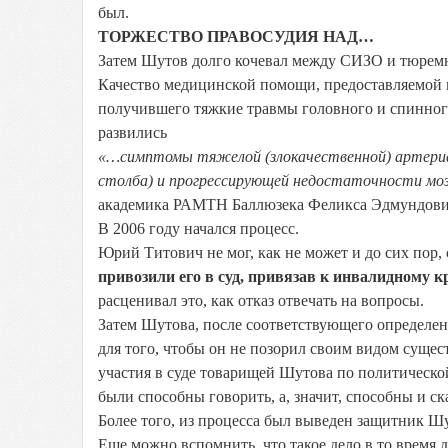
был.
ТОРЖЕСТВО ПРАВОСУДИЯ НАД…
Затем Шутов долго кочевал между СИЗО и тюрем
Качество медицинской помощи, предоставляемой в 
получившего тяжкие травмы головного и спинного 
развились
«…симптомы тяжелой (злокачественной) артериал
столба) и прогрессирующей недостаточности мо
академика РАМТН Баллюзека Феликса Эдмундови
В 2006 году начался процесс.
Юрий Титович не мог, как не может и до сих пор,
привозили его в суд, привязав к инвалидному к
расценивал это, как отказ отвечать на вопросы.
Затем Шутова, после соответствующего определения
для того, чтобы он не позорил своим видом суще
участия в суде товарищей Шутова по политическо
были способны говорить, а, значит, способны и ск
Более того, из процесса был выведен защитник Ш
Еще можно вспомнить, что такое дело в то время 