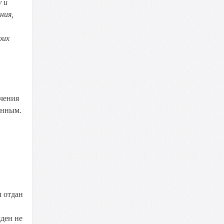
 и
ния,
оих
ечения
онным.
л отдан
ден не