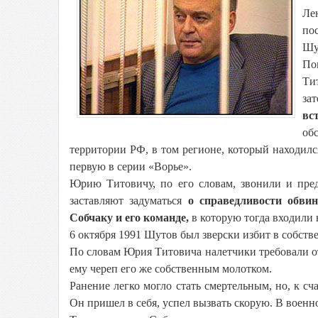
Ле
по
Шу
По
Ти
за
вс
об
территории РФ, в том регионе, который находился
первую в серии «Ворье».
Юрию Титовичу, по его словам, звонили и пред
заставляют задуматься
о справедливости обв
Собчаку и его команде,
в которую тогда входили
6 октября 1991 Шутов был зверски избит в собств
По словам Юрия Титовича налетчики требовали о
ему череп его же собственным молотком.
Ранение легко могло стать смертельным, но, к с
Он пришел в себя, успел вызвать скорую. В воен