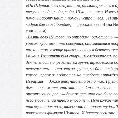
«Он (Шутов) был депутатом, баллотировался в ду
текучка, люди, люди, люди. Шли, шли, шли. И каж
помочь работу найти, помочь устроиться… И это
кадров для своей банды»,
— рассказывает Нина И
социализм).
«Взять дело Шутова, по эпизодам посмотреть,
— 
убивал, куда шел, что совершил, описываются по
то, а потом, в конце привязывается к деятельно
Михаил Трепашкин был старшим следователем по 
деятельность определенных групп, требовалось об
перечислить — что это за группа, когда она сформ
какова иерархия и обязательно требовали приведе
Иерархия — докажите, что это было так. Группа
был — докажите, что это так. Организовал он — 
организующей роли — докажите, что оно было сове
него в обвинении ничего этого нет. Нет конкрети
такому-то дал нож, такого-то отправил туда... 
появляется фамилия Шутова. И дается всей этой 