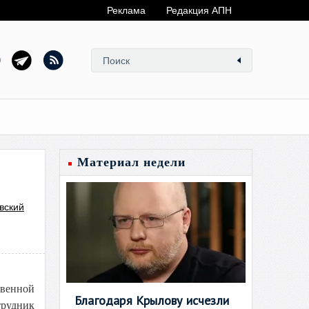
Реклама
Редакция АПН
Материал недели
вский
венной
Благодаря Крылову исчезли
рудник