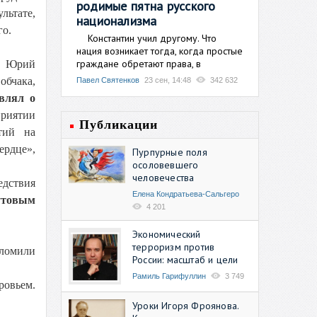
родимые пятна русского
льтате,
национализма
го.
Константин учил другому. Что
нация возникает тогда, когда простые
граждане обретают права, в
, Юрий
обчака,
Павел Святенков
23 сен, 14:48
342 632
влял о
риятии
Публикации
тий на
ердце»,
Пурпурные поля
осоловевшего
человечества
едствия
Елена Кондратьева-Сальгеро
утовым
4 201
Экономический
терроризм против
оломили
России: масштаб и цели
Рамиль Гарифуллин
3 749
ровьем.
Уроки Игоря Фроянова.