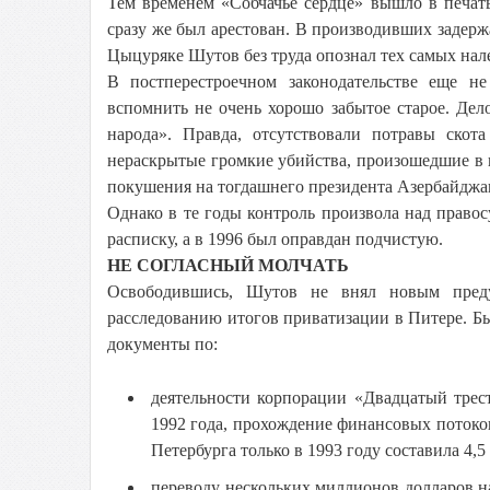
Тем временем «Собчачье сердце» вышло в печат
сразу же был арестован. В производивших заде
Цыцуряке Шутов без труда опознал тех самых нал
В постперестроечном законодательстве еще н
вспомнить не очень хорошо забытое старое. Де
народа». Правда, отсутствовали потравы скот
нераскрытые громкие убийства, произошедшие в 
покушения на тогдашнего президента Азербайджа
Однако в те годы контроль произвола над правос
расписку, а в 1996 был оправдан подчистую.
НЕ СОГЛАСНЫЙ МОЛЧАТЬ
Освободившись, Шутов не внял новым преду
расследованию итогов приватизации в Питере. Б
документы по:
деятельности корпорации «Двадцатый трес
1992 года, прохождение финансовых потоко
Петербурга только в 1993 году составила 4,5
переводу нескольких миллионов долларов н