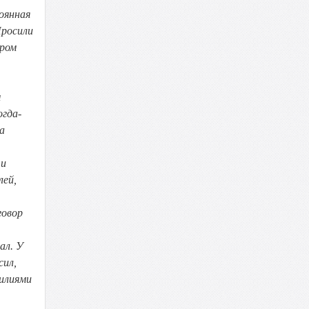
оянная
Просили
ором
м
огда-
а
ти
лей,
говор
ал. У
сил,
милиями