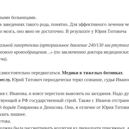
ными больницами.
заведениях такого рода, понятно. Для эффективного лечения че
мозга, оно явно не достаточно. В результате у Юрия Титовича
ьной гипертензии (артериальное давление 240/130 мм ртутно
згового кровообращения…»
(по заключению доктора медицинских
ча).
 самостоятельно передвигаться.
Медики в тяжелых ботинках
реслу.
Юрий Титович периодически терял сознание, судья Ивано
 г. Иванова, и вовсе перестали вывозить на заседания. Надо ду
ствующий в РФ государственный строй. Также г. Иванов отстрани
й борьбе Гимранова и Денисова. Они, в отличие от Юрия Титови
азать лишнее.
утова.
должна была рассматривать коллегия из двенадцати присяжных, 