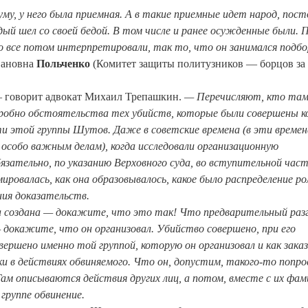
му, у него была приемная. А в такие приемные идет народ, пост
дый шел со своей бедой. В том числе и ранее осужденные были. 
 все потом интерпретировали, так то, что он занимался подб
вановна
Польченко
(Комитет защиты политузников — борцов за
говорит адвокат Михаил Трепашкин.
—
Перечисляют, кто та
дробно обстоятельства тех убийств, которые были совершены к
сти этой группы Шутов. Даже в советские времена (в эти времен
особо важным делам), когда исследовали организационную
язательно, по указанию Верховного суда, во вступительной час
ировалась, как она образовывалось, какое было распределение ро
ния доказательств.
 создана — докажите, что это так! Что предварительный раз
докажите, что он организовал. Убийство совершено, при его
ршено именно той группой, которую он организовал и как заказ
ки в действиях обвиняемого. Что он, допустим, такого-то попро
Там описываются действия других лиц, а потом, вместе с их фа
группе обвинение.