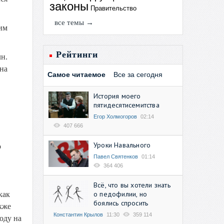
законы
Правительство
все темы →
им
Рейтинги
лн.
на
Самое читаемое
Все за сегодня
История моего
пятидесятисемитства
Егор Холмогоров
02:14
407 666
Уроки Навального
о
Павел Святенков
01:14
364 406
Всё, что вы хотели знать
о педофилии, но
как
боялись спросить
кже
Константин Крылов
11:30
359 114
оду на