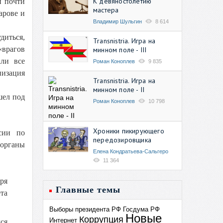
К девяностолетию
и почти
мастера
арове и
Владимир Шульгин
8 614
диться,
Transnistria. Игра на
«врагов
минном поле - III
али все
Роман Коноплев
9 835
низация
Transnistria. Игра на
минном поле - II
шел под
Роман Коноплев
10 798
Хроники пикирующего
сии по
передозировщика
 органы
Елена Кондратьева-Сальгеро
11 364
ря
Главные темы
та
Выборы президента РФ
Госдума РФ
Новые
Коррупция
Интернет
ся