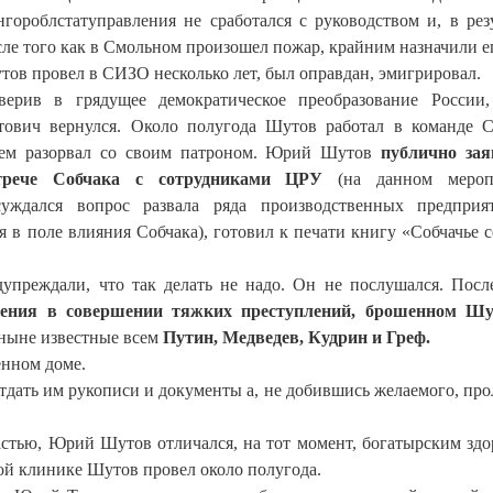
нгороблстатуправления не сработался с руководством и, в резу
сле того как в Смольном произошел пожар, крайним назначили е
тов провел в СИЗО несколько лет, был оправдан, эмигрировал.
верив в грядущее демократическое преобразование России
тович вернулся. Около полугода Шутов работал в команде С
тем разорвал со своим патроном. Юрий Шутов
публично зая
трече Собчака с сотрудниками ЦРУ
(на данном мероп
суждался вопрос развала ряда производственных предприя
 в поле влияния Собчака), готовил к печати книгу «Собчачье с
упреждали, что так делать не надо. Он не послушался. Посл
инения в совершении тяжких преступлений, брошенном Ш
 ныне известные всем
Путин, Медведев, Кудрин и Греф.
енном доме.
тдать им рукописи и документы а, не добившись желаемого, пр
частью, Юрий Шутов отличался, на тот момент, богатырским здо
ной клинике Шутов провел около полугода.