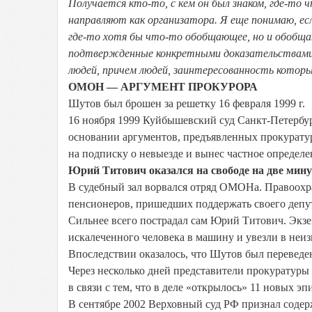
Получается кто-то, с кем он был знаком, где-то
направляют как организатора. Я еще понимаю, если
где-то хотя бы что-то обобщающее, но и обобщаю
подтвержденные конкретными доказательствами, л
людей, причем людей, заинтересованность которы
ОМОН — АРГУМЕНТ ПРОКУРОРА
Шутов был брошен за решетку
16 февраля 1999 г.
16 ноября 1999 Куйбышевский суд Санкт-Петербур
основании аргументов, предъявленных прокуратур
на подписку о невыезде и вынес частное определ
Юрий Титович оказался на свободе на две мин
В судебный зал ворвался отряд ОМОНа. Правоохра
пенсионеров, пришедших поддержать своего депут
Сильнее всего пострадал сам Юрий Титович. Экз
искалеченного человека в машину и увезли в неи
Впоследствии оказалось, что Шутов был переведе
Через несколько дней представители прокуратуры
в связи с тем, что в деле «открылось» 11 новых эп
В сентябре 2002 Верховный суд РФ признал соде