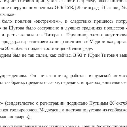
ь. Юрий Титович приступил к работе над следующей книгой 
ржание оперуполномоченных ОРБ ГУВД Ленинграда Цыганке, Ув
етчиков.
е было понятия «экстремизм», и следствию пришлось потру
ло на Шутова было состряпано в лучших традициях процессов 
а и рытье канала из Питера в Германию, зато присутствов
городе, расстрел литовских пограничников в Медининкае, орга
на Эльчибея и поджог гостиницы «Ленинград».
удием был не так силен, как сейчас. В 93 г. Юрий Титович вы
преждениям. Он писал книги, работал в думской комис
ыли собраны, преданы огласке, переданы в правоохранительные
т» (свидетельство о регистрации подписано Путиным 20 октяб
в контролировалось Медведевым постоянно, утечка из горбюдже
 млн. долларов);
а восстановление православного храма в Греции (контролировал