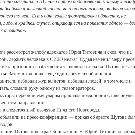
 что-то совершил, а Шутова потом подтягивают к этому эпизоду
 бы было в заглавной части, что он организовал, он давал указа
щего то нет. Есть одни голые формулировки обвинения, не
ибо, в крайнем случае, опирающиеся на показания одного — дв
х очевидна».
га рассмотрел жалобу адвокатов Юрия Титовича и счел, что на
ой, держать человека в СИЗО нельзя. Судья изменил меру прес
ение о признании возбуждения уголовного дела на Шутова незак
уты.
Затем в ход пошел еще один аргумент обвинения.
нители избивали журналистов, избивали людей, в том числе и
ата, сломали руку одному из телеоператоров.
екуторы перебили ему ударом приклада позвоночник, швырнули
звестном направлении.
н в следственный изолятор Нижнего Новгорода.
 объявили на пресс-конференции — приказ об аресте Шутова бы
изодов.
ржание Шутова под стражей незаконным. Юрий Титович освобож