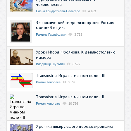
человечества
Елена Кондратьева-Сальгеро
4 163
Экономический терроризм против России:
масштаб и цели
Рамиль Гарифуллин
3 713
Уроки Игоря Фроянова. К девяностолетию
мастера
Владимир Шульгин
8 577
Transnistria. Игра на минном поле - III
Роман Коноплев
9 793
Transnistria. Игра на минном поле - II
Роман Коноплев
10 756
Хроники пикирующего передозировщика