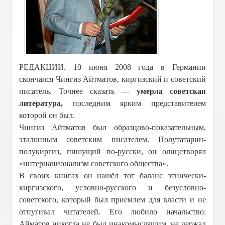
РЕДАКЦИИ. 10 июня 2008 года в Германии
скончался Чингиз Айтматов, киргизский и советский
писатель. Точнее сказать —
умерла советская
литература,
последним ярким представителем
которой он был.
Чингиз Айтматов был образцово-показательным,
эталонным советским писателем. Полутатарин-
полукиргиз, пишущий по-русски, он олицетворял
«интернационализм советского общества».
В своих книгах он нашёл тот баланс этнически-
киргизского, условно-русского и безусловно-
советского, который был приемлем для власти и не
отпугивал читателей. Его любило начальство:
Айматов никогда не был инакомыслящим, не держал