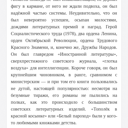
фигу в кармане, от него не ждали подвоха, он был
надёжной частью системы. Неудивительно, что он
был невероятно успешен, осыпан милостями,
дождями литературных премий и наград. Герой
Социалистического труда (1978), два ордена Ленина,
орден Октябрьской Революции, ордена Трудового
Красного Знамени, и, конечно же, Дружбы Народов.
Он был главредом «Иностранной литературы»,
сверхпрестижного советского журнала, «глотка
воздуха» для интеллигенции. Короче говоря, он был
крупнейшим чиновником, в ранге, сравнимом с
министерским — и при том его книги пользовались
не дутой, настоящей популярностью: несмотря на
безумные тиражи, его романы не пылились на
полках, как это происходило с большинством
советских литературных изделий. «Тополёк в
красной косынке» или «Белый пароход» были у кого-
то любимыми книжками детства.