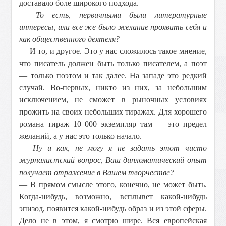
доставало боле широкого подхода.
—
То есть, первичными были литературные
интересы, или все же было желание проявить себя и
как общественного деятеля?
— И то, и другое. Это у нас сложилось такое мнение,
что писатель должен быть только писателем, а поэт
— только поэтом и так далее. На западе это редкий
случай. Во-первых, никто из них, за небольшим
исключением, не сможет в рыночных условиях
прожить на своих небольших тиражах. Для хорошего
романа тираж 10 000 экземпляр там — это предел
желаний, а у нас это только начало.
—
Ну и как, не могу я не задать этот чисто
журналистский вопрос, Ваш дипломатический опыт
получает отражение в Вашем творчестве?
— В прямом смысле этого, конечно, не может быть.
Когда-нибудь, возможно, всплывет какой-нибудь
эпизод, появится какой-нибудь образ и из этой сферы.
Дело не в этом, я смотрю шире. Вся европейская