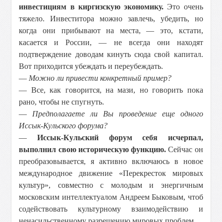
инвестициям в киргизскую экономику.
Это очень
тяжело. Инвеститора можно завлечь, убедить, но
когда они прибывают на места, — это, кстати,
касается и России, — не всегда они находят
подтверждение доводам кинуть сюда свой капитал.
Вот приходится убеждать и переубеждать.
—
Можно ли привести конкретный пример?
— Все, как говорится, на мази, но говорить пока
рано, чтобы не спугнуть.
—
Предполагаете ли Вы проведение еще одного
Иссык-Кульского форума?
—
Иссык-Кульский форум себя исчерпал,
выполнил свою историческую функцию.
Сейчас он
преобразовывается, я активно включаюсь в новое
международное движение «Перекресток мировых
культур», совместно с молодым и энергичным
московским интеллектуалом Андреем Быковым, чтоб
содействовать культурному взаимодействию и
ненасильственному разрешению мировых проблем.