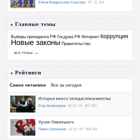
Елена Кондратьева-Сальгеро
11 324
Главные темы
Коррупция
Выборы президента РФ
Госдума РФ
Интернет
Новые законы
Правительство
все темы →
Рейтинги
Самое читаемое
Все за сегодня
История моего пятидесятисемитства
Егор Холмогоров
02:14
407 651
Уроки Навального
Павел Святенков
01:14
364 392