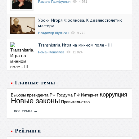
Рамиль Гарифуллин
4 951
Уроки Игоря Фроянова. К девяностолетию
мастера
Владимир Шульгин
9 772
Transnistria. Игра на минном поле - III
Роман Коноплев
11 024
Главные темы
Коррупция
Выборы президента РФ
Госдума РФ
Интернет
Новые законы
Правительство
все темы →
Рейтинги