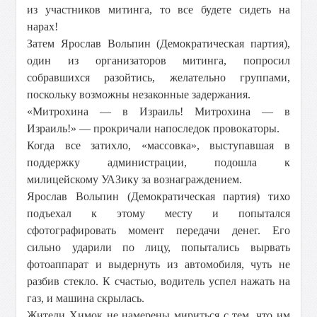
из участников митинга, то все будете сидеть на
нарах!
Затем Ярослав Вольпин (Демократическая партия),
один из организаторов митинга, попросил
собравшихся разойтись, желательно группами,
поскольку возможны незаконные задержания.
«Митрохина — в Израиль! Митрохина — в
Израиль!» — прокричали напоследок провокаторы.
Когда все затихло, «массовка», выступавшая в
поддержку администрации, подошла к
милицейскому УАЗику за вознаграждением.
Ярослав Вольпин (Демократическая партия) тихо
подъехал к этому месту и попытался
сфотографировать момент передачи денег. Его
сильно ударили по лицу, попытались вырвать
фотоаппарат и выдернуть из автомобиля, чуть не
разбив стекло. К счастью, водитель успел нажать на
газ, и машина скрылась.
Жители Химок не намерены мириться с тем, что им