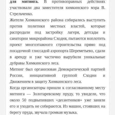
для митинга.
В противоправных действиях
участвовали два заместителя химкинского мэра В.
Стрельченко.
Жители Химкинского района собирались выступить
против политики местных властей, которые
распродали под застройку лагеря, детсады и
санатории микрорайона Сходня, пытаются воплотить
проект многоэтажного строительства прямо под
посадочной глиссадой аэропорта Шереметьево, сдали
в аренду и уже частично вырубили уникальные
дубравы Химкинского леса.
Митинг был организован Демократической партией
России, инициативной группой Сходни и
Движением в защиту Химкинского леса.
Когда организаторы пришли к согласованному месту
митинга — Золотаревскому пруду, то увидели, что
около 50 подвыпивших «десантников» уже заняли
его и уходить не собираются. Из машин, стоявших на
берегу пруда, звучала громкая музыка.