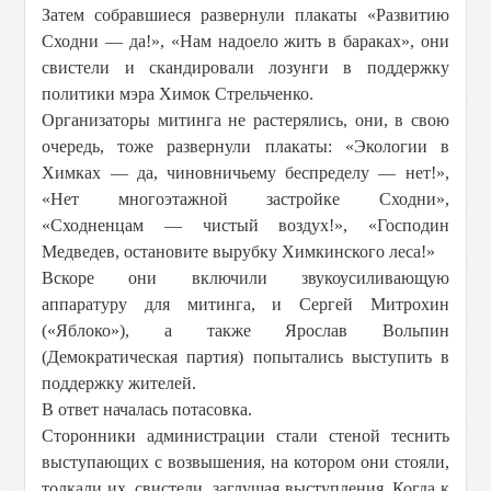
Затем собравшиеся развернули плакаты «Развитию
Сходни — да!», «Нам надоело жить в бараках», они
свистели и скандировали лозунги в поддержку
политики мэра Химок Стрельченко.
Организаторы митинга не растерялись, они, в свою
очередь, тоже развернули плакаты: «Экологии в
Химках — да, чиновничьему беспределу — нет!»,
«Нет многоэтажной застройке Сходни»,
«Сходненцам — чистый воздух!», «Господин
Медведев, остановите вырубку Химкинского леса!»
Вскоре они включили звукоусиливающую
аппаратуру для митинга, и Сергей Митрохин
(«Яблоко»), а также Ярослав Вольпин
(Демократическая партия) попытались выступить в
поддержку жителей.
В ответ началась потасовка.
Сторонники администрации стали стеной теснить
выступающих с возвышения, на котором они стояли,
толкали их, свистели, заглушая выступления. Когда к