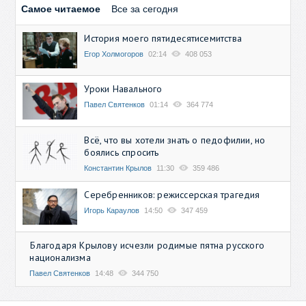
Самое читаемое
Все за сегодня
История моего пятидесятисемитства
Егор Холмогоров
02:14
408 053
Уроки Навального
Павел Святенков
01:14
364 774
Всё, что вы хотели знать о педофилии, но
боялись спросить
Константин Крылов
11:30
359 486
Серебренников: режиссерская трагедия
Игорь Караулов
14:50
347 459
Благодаря Крылову исчезли родимые пятна русского
национализма
Павел Святенков
14:48
344 750