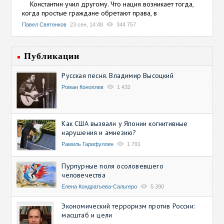
Константин учил другому. Что нация возникает тогда,
когда простые граждане обретают права, в
Павел Святенков
23 сен, 14:48
344 757
Публикации
Русская песня. Владимир Высоцкий
Роман Коноплев
1 432
Как США вызвали у Японии когнитивные
нарушения и амнезию?
Рамиль Гарифуллин
1 791
Пурпурные поля осоловевшего
человечества
Елена Кондратьева-Сальгеро
5 390
Экономический терроризм против России:
масштаб и цели