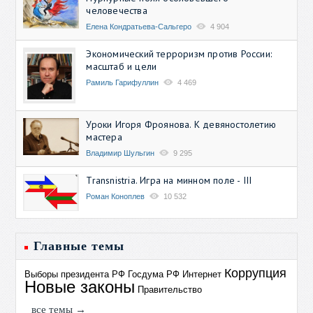
человечества
Елена Кондратьева-Сальгеро
4 904
Экономический терроризм против России:
масштаб и цели
Рамиль Гарифуллин
4 469
Уроки Игоря Фроянова. К девяностолетию
мастера
Владимир Шульгин
9 295
Transnistria. Игра на минном поле - III
Роман Коноплев
10 532
Главные темы
Коррупция
Выборы президента РФ
Госдума РФ
Интернет
Новые законы
Правительство
все темы →