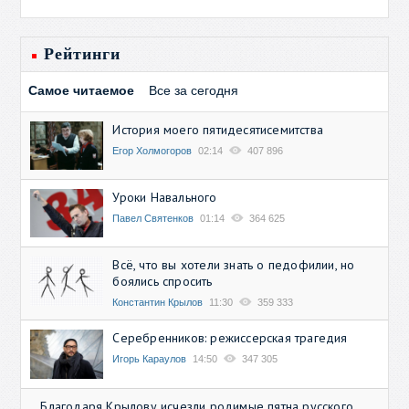
Рейтинги
Самое читаемое
Все за сегодня
История моего пятидесятисемитства
Егор Холмогоров
02:14
407 896
Уроки Навального
Павел Святенков
01:14
364 625
Всё, что вы хотели знать о педофилии, но
боялись спросить
Константин Крылов
11:30
359 333
Серебренников: режиссерская трагедия
Игорь Караулов
14:50
347 305
Благодаря Крылову исчезли родимые пятна русского