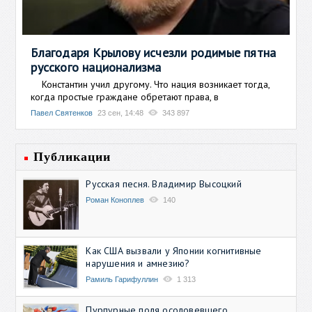
Благодаря Крылову исчезли родимые пятна
русского национализма
Константин учил другому. Что нация возникает тогда,
когда простые граждане обретают права, в
Павел Святенков
23 сен, 14:48
343 897
Публикации
Русская песня. Владимир Высоцкий
Роман Коноплев
140
Как США вызвали у Японии когнитивные
нарушения и амнезию?
Рамиль Гарифуллин
1 313
Пурпурные поля осоловевшего