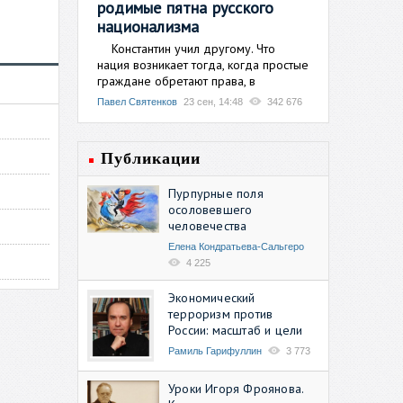
родимые пятна русского
национализма
Константин учил другому. Что
нация возникает тогда, когда простые
граждане обретают права, в
Павел Святенков
23 сен, 14:48
342 676
Публикации
Пурпурные поля
осоловевшего
человечества
Елена Кондратьева-Сальгеро
4 225
Экономический
терроризм против
России: масштаб и цели
Рамиль Гарифуллин
3 773
Уроки Игоря Фроянова.