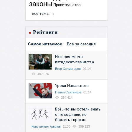
законы
Правительство
все темы →
Рейтинги
Самое читаемое
Все за сегодня
История моего
пятидесятисемитства
Егор Холмогоров
02:14
407 676
Уроки Навального
Павел Святенков
01:14
364 414
Всё, что вы хотели знать
о педофилии, но
боялись спросить
Константин Крылов
11:30
359 123