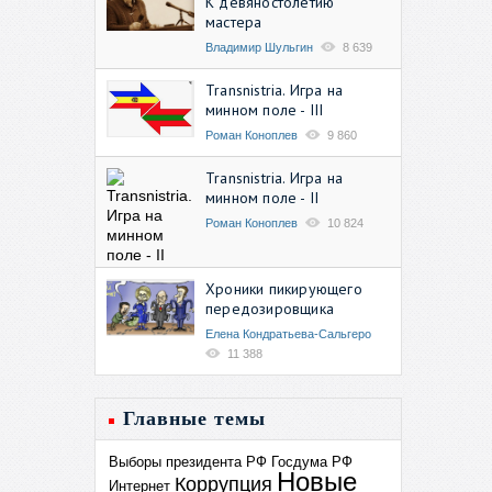
К девяностолетию
мастера
Владимир Шульгин
8 639
Transnistria. Игра на
минном поле - III
Роман Коноплев
9 860
Transnistria. Игра на
минном поле - II
Роман Коноплев
10 824
Хроники пикирующего
передозировщика
Елена Кондратьева-Сальгеро
11 388
Главные темы
Выборы президента РФ
Госдума РФ
Новые
Коррупция
Интернет