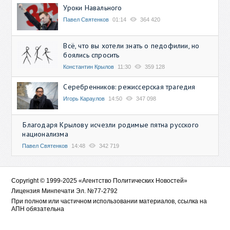
Уроки Навального
Павел Святенков
01:14
364 420
Всё, что вы хотели знать о педофилии, но
боялись спросить
Константин Крылов
11:30
359 128
Серебренников: режиссерская трагедия
Игорь Караулов
14:50
347 098
Благодаря Крылову исчезли родимые пятна русского
национализма
Павел Святенков
14:48
342 719
Copyright © 1999-2025 «Агентство Политических Новостей»
Лицензия Минпечати Эл. №77-2792
При полном или частичном использовании материалов, ссылка на
АПН обязательна