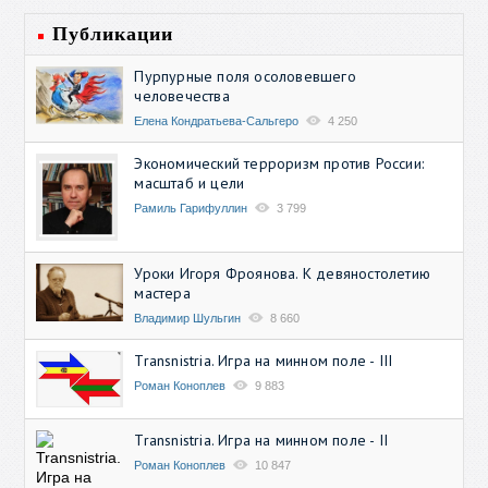
Публикации
Пурпурные поля осоловевшего
человечества
Елена Кондратьева-Сальгеро
4 250
Экономический терроризм против России:
масштаб и цели
Рамиль Гарифуллин
3 799
Уроки Игоря Фроянова. К девяностолетию
мастера
Владимир Шульгин
8 660
Transnistria. Игра на минном поле - III
Роман Коноплев
9 883
Transnistria. Игра на минном поле - II
Роман Коноплев
10 847