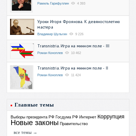
Рамиль Гарифуллин
4 393
Уроки Игоря Фроянова. К девяностолетию
мастера
Владимир Шульгин
9 226
Transnistria. Игра на минном поле - III
Роман Коноплев
10 462
Transnistria. Игра на минном поле - II
Роман Коноплев
11 424
Главные темы
Коррупция
Выборы президента РФ
Госдума РФ
Интернет
Новые законы
Правительство
все темы →