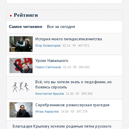
Рейтинги
Самое читаемое
Все за сегодня
История моего пятидесятисемитства
Егор Холмогоров
02:14
407 871
Уроки Навального
Павел Святенков
01:14
364 601
Всё, что вы хотели знать о педофилии, но
боялись спросить
Константин Крылов
11:30
359 306
Серебренников: режиссерская трагедия
Игорь Караулов
14:50
347 279
Благодаря Крылову исчезли родимые пятна русского