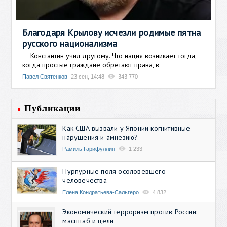
Благодаря Крылову исчезли родимые пятна
русского национализма
Константин учил другому. Что нация возникает тогда,
когда простые граждане обретают права, в
Павел Святенков
23 сен, 14:48
343 770
Публикации
Как США вызвали у Японии когнитивные
нарушения и амнезию?
Рамиль Гарифуллин
1 233
Пурпурные поля осоловевшего
человечества
Елена Кондратьева-Сальгеро
4 832
Экономический терроризм против России:
масштаб и цели