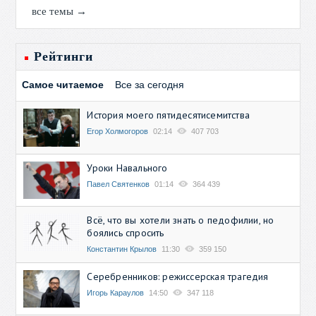
все темы →
Рейтинги
Самое читаемое
Все за сегодня
История моего пятидесятисемитства
Егор Холмогоров
02:14
407 703
Уроки Навального
Павел Святенков
01:14
364 439
Всё, что вы хотели знать о педофилии, но
боялись спросить
Константин Крылов
11:30
359 150
Серебренников: режиссерская трагедия
Игорь Караулов
14:50
347 118