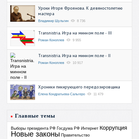
Уроки Игоря Фроянова. К девяностолетию
мастера
Владимир Шульгин
8 736
Transnistria. Игра на минном поле - III
Роман Коноплев
9 955
Transnistria. Игра на минном поле - II
Роман Коноплев
10 917
Хроники пикирующего передозировщика
Елена Кондратьева-Сальгеро
11 479
Главные темы
Коррупция
Выборы президента РФ
Госдума РФ
Интернет
Новые законы
Правительство