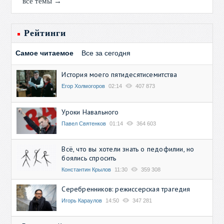
все темы →
Рейтинги
Самое читаемое
Все за сегодня
История моего пятидесятисемитства
Егор Холмогоров
02:14
407 873
Уроки Навального
Павел Святенков
01:14
364 603
Всё, что вы хотели знать о педофилии, но
боялись спросить
Константин Крылов
11:30
359 308
Серебренников: режиссерская трагедия
Игорь Караулов
14:50
347 281