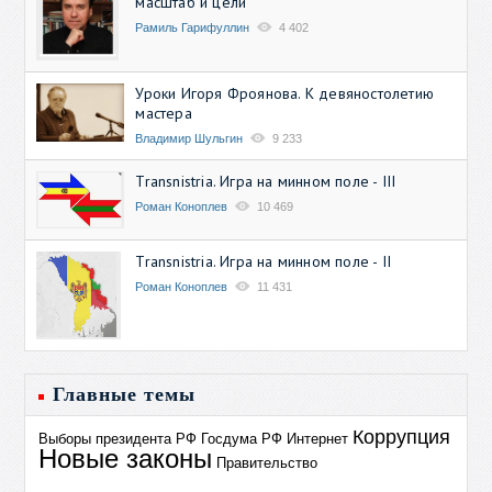
масштаб и цели
Рамиль Гарифуллин
4 402
Уроки Игоря Фроянова. К девяностолетию
мастера
Владимир Шульгин
9 233
Transnistria. Игра на минном поле - III
Роман Коноплев
10 469
Transnistria. Игра на минном поле - II
Роман Коноплев
11 431
Главные темы
Коррупция
Выборы президента РФ
Госдума РФ
Интернет
Новые законы
Правительство