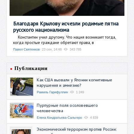
Благодаря Крылову исчезли родимые пятна
русского национализма
Константин учил другому. Что нация возникает тогда,
когда простые граждане обретают права, в
Павел Святенков
23 сен, 14:48
343 785
Публикации
Как США вызвали у Японии когнитивные
нарушения и амнезию?
Рамиль Гарифуллин
1 249
Пурпурные поля осоловевшего
человечества
Елена Кондратьева-Сальгеро
4 839
Экономический терроризм против России: