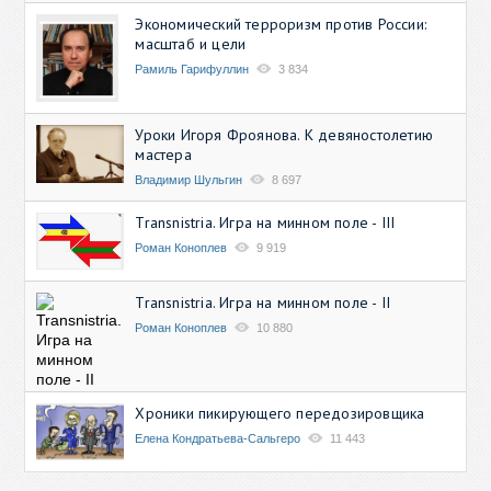
Экономический терроризм против России:
масштаб и цели
Рамиль Гарифуллин
3 834
Уроки Игоря Фроянова. К девяностолетию
мастера
Владимир Шульгин
8 697
Transnistria. Игра на минном поле - III
Роман Коноплев
9 919
Transnistria. Игра на минном поле - II
Роман Коноплев
10 880
Хроники пикирующего передозировщика
Елена Кондратьева-Сальгеро
11 443