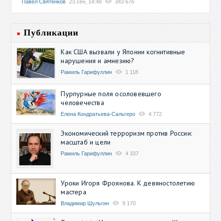
Павел Святенков
23 сен, 14:48
343 676
Публикации
Как США вызвали у Японии когнитивные
нарушения и амнезию?
Рамиль Гарифуллин
1 118
Пурпурные поля осоловевшего
человечества
Елена Кондратьева-Сальгеро
4 772
Экономический терроризм против России:
масштаб и цели
Рамиль Гарифуллин
4 337
Уроки Игоря Фроянова. К девяностолетию
мастера
Владимир Шульгин
9 170