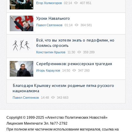
Егор Холмогоров
02:14
407 851
Уроки Навального
Павел Святенков
01:14
364 581
Всё, что вы хотели знать о педофилии, но
боялись спросить
Константин Крылов
11:30
359 289
Серебренников: режиссерская трагедия
Игорь Караулов
14:50
347 260
Благодаря Крылову исчезли родимые пятна русского
национализма
Павел Святенков
14:48
343 663
Copyright © 1999-2025 «Агентство Политических Новостей»
Лицензия Минпечати Эл. №77-2792
При полном или частичном использовании материалов, ссылка на