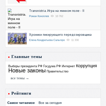
Transnistria. Игра на минном поле - II
Роман Коноплев
10 762
Хроники пикирующего передозировщика
Елена Кондратьева-Сальгеро
11 330
Главные темы
Коррупция
Выборы президента РФ
Госдума РФ
Интернет
Новые законы
Правительство
все темы →
Рейтинги
Самое читаемое
Все за сегодня