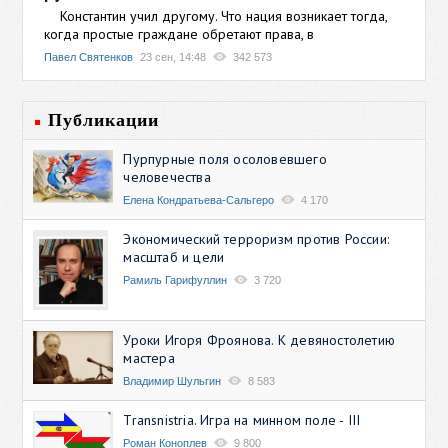
Константин учил другому. Что нация возникает тогда,
когда простые граждане обретают права, в
Павел Святенков
23 сен, 14:48
342 573
Публикации
Пурпурные поля осоловевшего
человечества
Елена Кондратьева-Сальгеро
4 170
Экономический терроризм против России:
масштаб и цели
Рамиль Гарифуллин
3 720
Уроки Игоря Фроянова. К девяностолетию
мастера
Владимир Шульгин
8 583
Transnistria. Игра на минном поле - III
Роман Коноплев
9 800