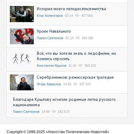
История моего пятидесятисемитства
Егор Холмогоров
02:14
407 655
Уроки Навального
Павел Святенков
01:14
364 395
Всё, что вы хотели знать о педофилии, но
боялись спросить
Константин Крылов
11:30
359 102
Серебренников: режиссерская трагедия
Игорь Караулов
14:50
347 070
Благодаря Крылову исчезли родимые пятна русского
национализма
Павел Святенков
14:48
342 573
Copyright © 1999-2025 «Агентство Политических Новостей»