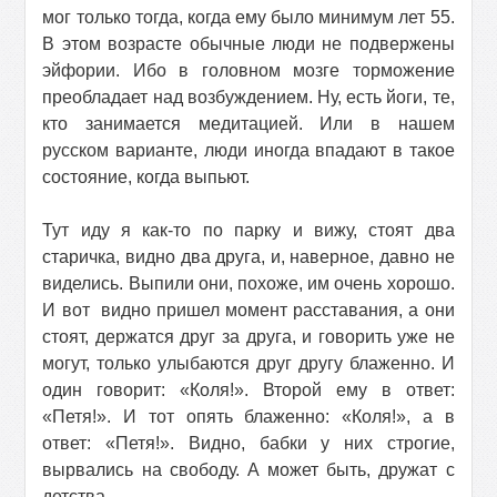
мог только тогда, когда ему было минимум лет 55.
В этом возрасте обычные люди не подвержены
эйфории. Ибо в головном мозге торможение
преобладает над возбуждением. Ну, есть йоги, те,
кто занимается медитацией. Или в нашем
русском варианте, люди иногда впадают в такое
состояние, когда выпьют.
Тут иду я как-то по парку и вижу, стоят два
старичка, видно два друга, и, наверное, давно не
виделись. Выпили они, похоже, им очень хорошо.
И вот
видно пришел момент расставания, а они
стоят, держатся друг за друга, и говорить уже не
могут, только улыбаются друг другу блаженно. И
один говорит: «Коля!». Второй ему в ответ:
«Петя!». И тот опять блаженно: «Коля!», а в
ответ: «Петя!». Видно, бабки у них строгие,
вырвались на свободу. А может быть, дружат с
детства.