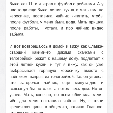
было лет 11, и я играл в футбол с ребятами. А у
нас тогда еще была
летняя кухня, и мать там, на
керосинке, поставила чайник кипятить, чтобы
после футбола у меня была вода. Мать пришла
после работы,
устала и про чайник видно
забыла.
И вот возвращаюсь я домой и вижу, как Славка-
старший какими-то дикими скачками с
телогрейкой бежит к нашему дому, подлетает к
этой летней кухни, и тут я вижу, как он уже
выбрасывает горящую керосинку вместе с
чайником, накрыв их телогрейкой. Т.е. он увидел,
что загорелся чайник, еще минута-две и
вспыхнул бы потолок, а потом весь дом. Но он
успел. Мать, конечно, во всем обвинила меня,
ибо для меня поставила чайник. Ну, с точки
зрения женщины, в общем-то, логично. Главное,
что дом не сгорел.