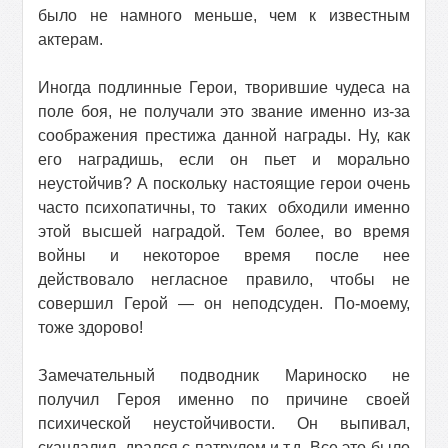
было не намного меньше, чем к известным
актерам.
Иногда подлинные Герои, творившие чудеса на
поле боя, не получали это звание именно из-за
соображения престижа данной награды. Ну, как
его наградишь, если он пьет и морально
неустойчив? А поскольку настоящие герои очень
часто психопатичны, то
таких
обходили именно
этой высшей наградой. Тем более, во время
войны и некоторое время после нее
действовало негласное правило, чтобы не
совершил Герой — он неподсуден. По-моему,
тоже здорово!
Замечательный подводник Мариноско не
получил Героя именно по причине своей
психической неустойчивости. Он выпивал,
скандалил, дрался с патрулем и т.д. Все это было