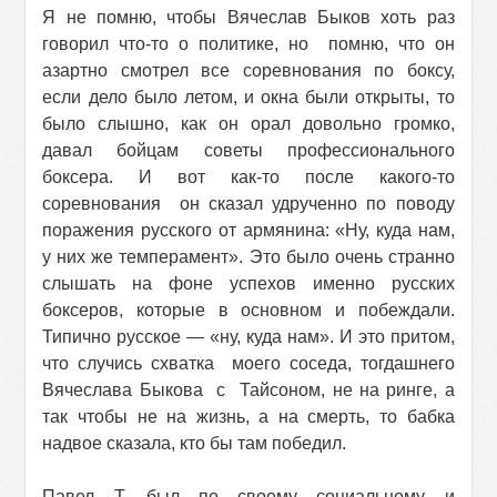
Я не помню, чтобы Вячеслав Быков хоть раз
говорил что-то о политике, но
помню, что он
азартно смотрел все соревнования по боксу,
если дело было летом, и окна были открыты, то
было слышно, как он орал довольно громко,
давал бойцам советы профессионального
боксера. И вот как-то после какого-то
соревнования
он сказал удрученно по поводу
поражения русского от армянина: «Ну, куда нам,
у них же темперамент». Это было очень странно
слышать на фоне успехов именно русских
боксеров, которые в основном и побеждали.
Типично русское — «ну, куда нам». И это притом,
что случись схватка
моего соседа, тогдашнего
Вячеслава Быкова
с
Тайсоном, не на ринге, а
так чтобы не на жизнь, а на смерть, то бабка
надвое сказала, кто бы там победил.
Павел Т. был по своему социальному и