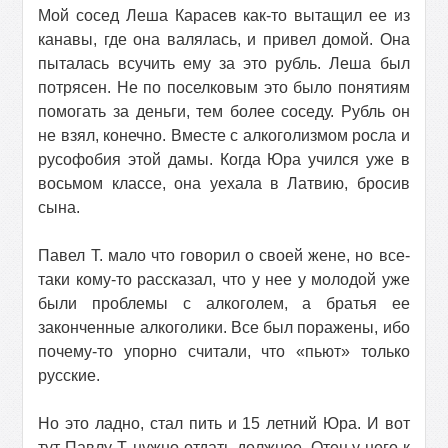
Мой сосед Леша Карасев как-то вытащил ее из
канавы, где она валялась, и привел домой. Она
пыталась всучить ему за это рубль. Леша был
потрясен. Не по поселковым это было понятиям
помогать за деньги, тем более соседу. Рубль он
не взял, конечно. Вместе с алкоголизмом росла и
русофобия этой дамы. Когда Юра учился уже в
восьмом классе, она уехала в Латвию, бросив
сына.
Павел Т. мало что говорил о своей жене, но все-
таки кому-то рассказал, что у нее у молодой уже
были проблемы с алкоголем, а братья ее
законченные алкоголики. Все был поражены, ибо
почему-то упорно считали, что «пьют» только
русские.
Но это ладно, стал пить и 15 летний Юра. И вот
тут Павлу Т. нужно отдать должное. Отец у него к