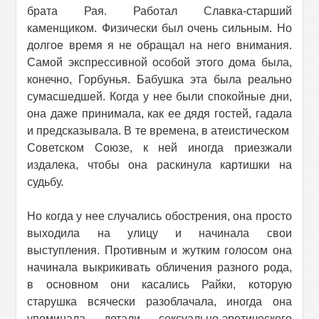
брата Рая. Работал Славка-старший
каменщиком. Физически был очень сильным. Но
долгое время я не обращал на него внимания.
Самой экспрессивной особой этого дома была,
конечно, Горбунья. Бабушка эта была реально
сумасшедшей. Когда у нее были спокойные дни,
она даже принимала, как ее дядя гостей, гадала
и предсказывала. В те времена, в атеистическом
Советском Союзе, к ней иногда приезжали
издалека, чтобы она раскинула картишки на
судьбу.
Но когда у нее случались обострения, она просто
выходила на улицу и начинала свои
выступления. Противным и жутким голосом она
начинала выкрикивать обличения разного рода,
в основном они касались Райки, которую
старушка всячески разоблачала, иногда она
упоминала детали сексуально-эротического