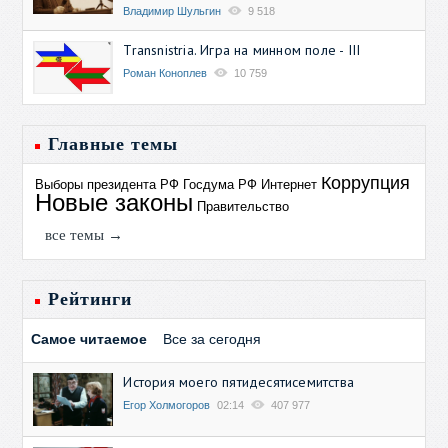
Владимир Шульгин
9 518
Transnistria. Игра на минном поле - III
Роман Коноплев
10 759
Главные темы
Коррупция
Выборы президента РФ
Госдума РФ
Интернет
Новые законы
Правительство
все темы →
Рейтинги
Самое читаемое
Все за сегодня
История моего пятидесятисемитства
Егор Холмогоров
02:14
407 977