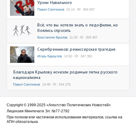
Уроки Навального
Павел Святенков
01:14
364 697
Всё, что вы хотели знать о педофилии, но
боялись спросить
Константин Крылов
11:30
359 407
Серебренников: режиссерская трагедия
Игорь Караулов
14:50
347 381
Благодаря Крылову исчезли родимые пятна русского
национализма
Павел Святенков
14:48
344 278
Copyright © 1999-2025 «Агентство Политических Новостей»
Лицензия Минпечати Эл. №77-2792
При полном или частичном использовании материалов, ссылка на
АПН обязательна