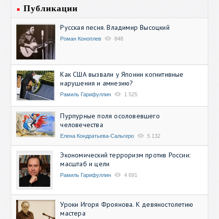
Публикации
Русская песня. Владимир Высоцкий
Роман Коноплев
848
Как США вызвали у Японии когнитивные
нарушения и амнезию?
Рамиль Гарифуллин
1 525
Пурпурные поля осоловевшего
человечества
Елена Кондратьева-Сальгеро
5 132
Экономический терроризм против России:
масштаб и цели
Рамиль Гарифуллин
4 691
Уроки Игоря Фроянова. К девяностолетию
мастера