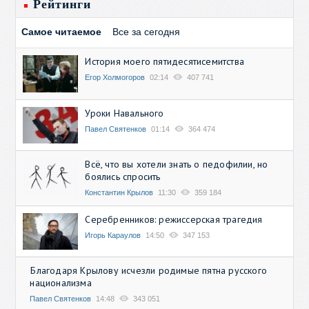
Рейтинги
Самое читаемое
Все за сегодня
История моего пятидесятисемитства
Егор Холмогоров
02:14
407 741
Уроки Навального
Павел Святенков
01:14
364 474
Всё, что вы хотели знать о педофилии, но
боялись спросить
Константин Крылов
11:30
359 184
Серебренников: режиссерская трагедия
Игорь Караулов
14:50
347 153
Благодаря Крылову исчезли родимые пятна русского
национализма
Павел Святенков
14:48
343 051