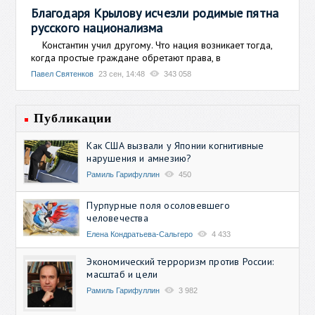
Благодаря Крылову исчезли родимые пятна
русского национализма
Константин учил другому. Что нация возникает тогда,
когда простые граждане обретают права, в
Павел Святенков
23 сен, 14:48
343 058
Публикации
Как США вызвали у Японии когнитивные
нарушения и амнезию?
Рамиль Гарифуллин
450
Пурпурные поля осоловевшего
человечества
Елена Кондратьева-Сальгеро
4 433
Экономический терроризм против России:
масштаб и цели
Рамиль Гарифуллин
3 982