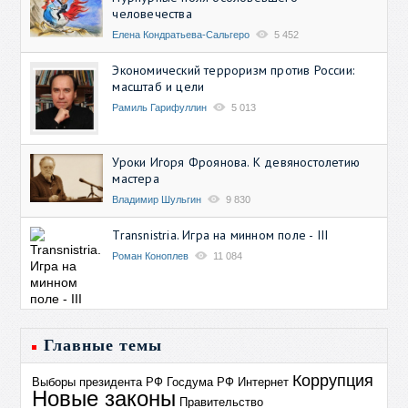
человечества
Елена Кондратьева-Сальгеро
5 452
Экономический терроризм против России:
масштаб и цели
Рамиль Гарифуллин
5 013
Уроки Игоря Фроянова. К девяностолетию
мастера
Владимир Шульгин
9 830
Transnistria. Игра на минном поле - III
Роман Коноплев
11 084
Главные темы
Коррупция
Выборы президента РФ
Госдума РФ
Интернет
Новые законы
Правительство