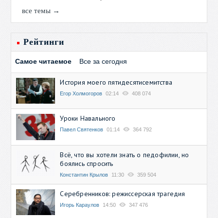
все темы →
Рейтинги
Самое читаемое
Все за сегодня
История моего пятидесятисемитства
Егор Холмогоров
02:14
408 074
Уроки Навального
Павел Святенков
01:14
364 792
Всё, что вы хотели знать о педофилии, но
боялись спросить
Константин Крылов
11:30
359 504
Серебренников: режиссерская трагедия
Игорь Караулов
14:50
347 476