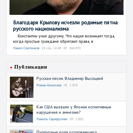
Благодаря Крылову исчезли родимые пятна
русского национализма
Константин учил другому. Что нация возникает тогда,
когда простые граждане обретают права, в
Павел Святенков
23 сен, 14:48
344 870
Публикации
Русская песня. Владимир Высоцкий
Роман Коноплев
1 570
Как США вызвали у Японии когнитивные
нарушения и амнезию?
Рамиль Гарифуллин
1 852
Пурпурные поля осоловевшего