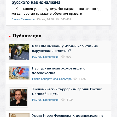
русского национализма
Константин учил другому. Что нация возникает тогда,
когда простые граждане обретают права, в
Павел Святенков
23 сен, 14:48
343 489
Публикации
Как США вызвали у Японии когнитивные
нарушения и амнезию?
Рамиль Гарифуллин
990
Пурпурные поля осоловевшего
человечества
Елена Кондратьева-Сальгеро
4 675
Экономический терроризм против России:
масштаб и цели
Рамиль Гарифуллин
4 234
Уроки Игоря Фроянова. К девяностолетию