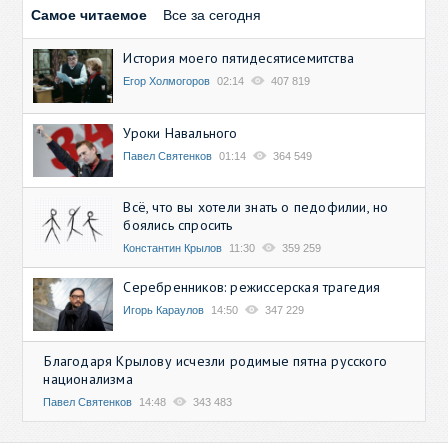
Самое читаемое
Все за сегодня
История моего пятидесятисемитства
Егор Холмогоров
02:14
407 819
Уроки Навального
Павел Святенков
01:14
364 549
Всё, что вы хотели знать о педофилии, но
боялись спросить
Константин Крылов
11:30
359 259
Серебренников: режиссерская трагедия
Игорь Караулов
14:50
347 229
Благодаря Крылову исчезли родимые пятна русского
национализма
Павел Святенков
14:48
343 483