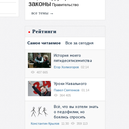
законы
Правительство
все темы →
Рейтинги
Самое читаемое
Все за сегодня
История моего
пятидесятисемитства
Егор Холмогоров
02:14
407 665
Уроки Навального
Павел Святенков
01:14
364 405
Всё, что вы хотели знать
о педофилии, но
боялись спросить
Константин Крылов
11:30
359 113