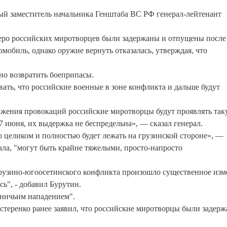
вый заместитель начальника Генштаба ВС РФ генерал-лейтенант
веро российских миротворцев были задержаны и отпущены после
омобиль, однако оружие вернуть отказалась, утверждая, что
о возвратить боеприпасы.
ать, что российские военные в зоне конфликта и дальше будут
лжения провокаций российские миротворцы будут проявлять так
 июня, их выдержка не беспредельна», — сказал генерал.
о целиком и полностью будет лежать на грузинской стороне», —
ала, "могут быть крайне тяжелыми, просто-напросто
и грузино-югоосетинского конфликта произошло существенное из
ь", - добавил Бурутин.
йничьим нападением".
еренко ранее заявил, что российские миротворцы были задерж