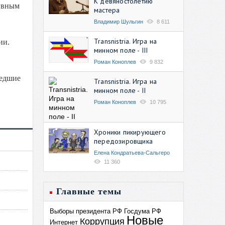
К девяностолетию
тивным
мастера
Владимир Шульгин
8 611
Transnistria. Игра на
зии.
минном поле - III
Роман Коноплев
9 832
ведшие
Transnistria. Игра на
минном поле - II
Роман Коноплев
10 795
Хроники пикирующего
передозировщика
Елена Кондратьева-Сальгеро
11 360
Главные темы
Выборы президента РФ
Госдума РФ
Новые
Коррупция
Интернет