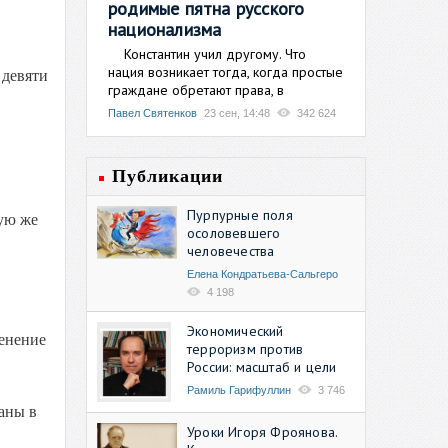
родимые пятна русского
национализма
Константин учил другому. Что
нация возникает тогда, когда простые
 девяти
граждане обретают права, в
Павел Святенков
23 сен, 14:48
342 624
Публикации
Пурпурные поля
ую же
осоловевшего
человечества
Елена Кондратьева-Сальгеро
4 198
Экономический
менение
терроризм против
России: масштаб и цели
Рамиль Гарифуллин
3 746
аны в
Уроки Игоря Фроянова.