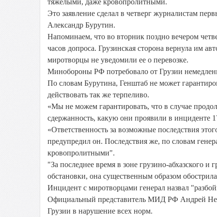
тяжелыми, даже кровопролитными.
Это заявление сделал в четверг журналистам пер
Александр Бурутин.
Напоминаем, что во вторник поздно вечером чет
часов допроса. Грузинская сторона вернула им авт
миротворцы не уведомили ее о перевозке.
Минобороны РФ потребовало от Грузии немедленн
По словам Бурутина, Генштаб не может гарантиров
действовать так же терпеливо.
«Мы не можем гарантировать, что в случае продо
сдержанность, какую они проявили в инциденте 17
«Ответственность за возможные последствия этог
предупредил он. Последствия же, по словам генер
кровопролитными".
"За последнее время в зоне грузино-абхазского 
обстановки, она существенным образом обострилас
Инцидент с миротворцами генерал назвал "разбо
Официальный представитель МИД РФ Андрей Нест
Грузии в нарушение всех норм.