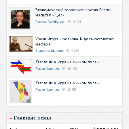
Экономический терроризм против России:
масштаб и цели
Рамиль Гарифуллин
4 424
Уроки Игоря Фроянова. К девяностолетию
мастера
Владимир Шульгин
9 255
Transnistria. Игра на минном поле - III
Роман Коноплев
10 490
Transnistria. Игра на минном поле - II
Роман Коноплев
11 453
Главные темы