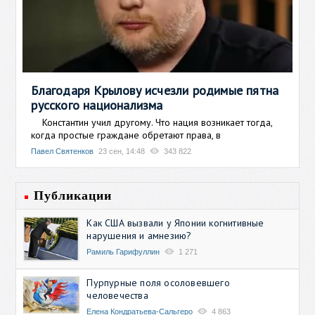
Благодаря Крылову исчезли родимые пятна
русского национализма
Константин учил другому. Что нация возникает тогда,
когда простые граждане обретают права, в
Павел Святенков
23 сен, 14:48
343 822
Публикации
Как США вызвали у Японии когнитивные
нарушения и амнезию?
Рамиль Гарифуллин
1 271
Пурпурные поля осоловевшего
человечества
Елена Кондратьева-Сальгеро
4 863