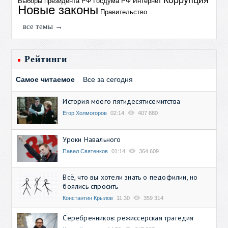
Коррупция
Выборы президента РФ
Госдума РФ
Интернет
Новые законы
Правительство
все темы →
Рейтинги
Самое читаемое
Все за сегодня
История моего пятидесятисемитства
Егор Холмогоров
02:14
407 880
Уроки Навального
Павел Святенков
01:14
364 609
Всё, что вы хотели знать о педофилии, но
боялись спросить
Константин Крылов
11:30
359 314
Серебренников: режиссерская трагедия