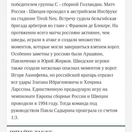
победителем группы C - сборной Голландии. Матч
Россия - Швеция проходил в австрийском Инсбруке
на стадионе Tivoli Neu. Встречу судила бельгийская
бригада арбитров во главе с Франком де Блекере. На
протяжении всего матча россияне активнее, чем
шведы, играли в атаке и создали множество
моментов, которые могли завершиться взятием ворот.
Особенно заметны у россиян были Аршавин,
Павлюченко и Юрий Жирков. Шведские игроки
также создали несколько опасных моментов у ворот
Игоря Акинфеева, но российский вратарь отразил
все удары Златана Ибрагимовича и Хенрика
Ларссона. Единственную предыдущую игру на
чемпионате Европы сборные России и Швеции
проводили в 1994 году. Тогда команда под
руководством Павла Садырина проиграла со счетом
1:3.