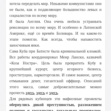
хотела переделать мир. Никакими коммунистами они
не были, как и подавляющее большинство левых и
социалистов по всему миру.
И была Англия. Она очень любила устраивать
революции по всему миру. И особенно в Латинской
Америке, ещё со времён Боливара. И на каком-то
этапе помогли. Как всегда, чтобы напакостить
заносчивым янки.
Сама Куба при Батисте была криминальной клоакой.
Все работы координировал Меир Лански, казначей
«Коза Ностра». Цель была превратить Кубу в
крупнейший курорт, центр игорного бизнеса,
проституции, наркоторговли. И самое важное, центр
отмывания денег, гигантский оффшор. Описаний
этого масса, самые доброжелательные можно
прочесть
здесь
,
здесь
и
здесь
.
Для рядовых кубинцев эти мафиозные прожекты
обернулись дикой преступностью, разложением
полиции и государства, тотальным произволом.