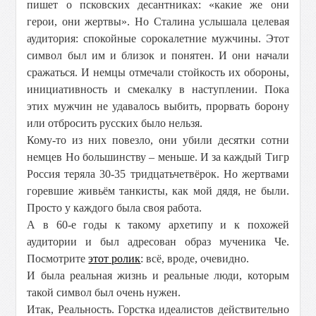
пишет о псковских десантниках: «какие же они
герои, они жертвы». Но Сталина услышала целевая
аудитория: спокойные сорокалетние мужчины. Этот
символ был им и близок и понятен. И они начали
сражаться. И немцы отмечали стойкость их обороны,
инициативность и смекалку в наступлении. Пока
этих мужчин не удавалось выбить, прорвать борону
или отбросить русских было нельзя.
Кому-то из них повезло, они убили десятки сотни
немцев Но большинству – меньше. И за каждый Тигр
Россия теряла 30-35 тридцатьчетвёрок. Но жертвами
горевшие живьём танкисты, как мой дядя, не были.
Просто у каждого была своя работа.
А в 60-е годы к такому архетипу и к похожей
аудитории и был адресован образ мученика Че.
Посмотрите
этот ролик
: всё, вроде, очевидно.
И была реальная жизнь и реальные люди, которым
такой символ был очень нужен.
Итак, Реальность. Горстка идеалистов действительно