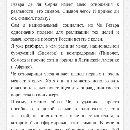
Гевара де ля Серна имеет мало отношения к
реальности, это символ. Символ чего? И принёс ли
он, символ, пользу?
Сам я национальный социалист, но Че Гевара
однозначно полезен для реализации тех целей и
задач, которые помогут России встать с колен.
Я уже
разбирал
, в чём разница между национальной
буржуазией (Бисмарк) и компрадорами (Пиночет,
Сомоса и прочие сотни горилл в Латинской Америке
и Африке).
Че сотоварищи увеличивает шансы первых и очень
мешает вторым. Хотя они и пытаются использовать
опасность левых повстанцев для оправдания своего
воровства и своих жертв.
Почему именно образ Че, неудачника, просто
погибшего в дикой сельве в одиночестве, стал
легендой, не понять тем, кто не знает контекста, в
котором был сформирован этот символ. В вузе я
сталкивался с лаосцем, убившим не менее 100