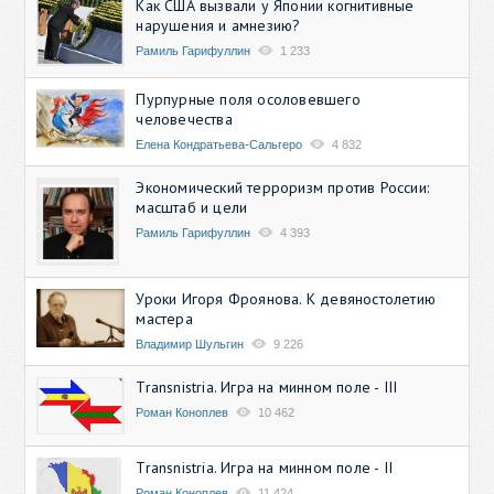
Как США вызвали у Японии когнитивные
нарушения и амнезию?
Рамиль Гарифуллин
1 233
Пурпурные поля осоловевшего
человечества
Елена Кондратьева-Сальгеро
4 832
Экономический терроризм против России:
масштаб и цели
Рамиль Гарифуллин
4 393
Уроки Игоря Фроянова. К девяностолетию
мастера
Владимир Шульгин
9 226
Transnistria. Игра на минном поле - III
Роман Коноплев
10 462
Transnistria. Игра на минном поле - II
Роман Коноплев
11 424