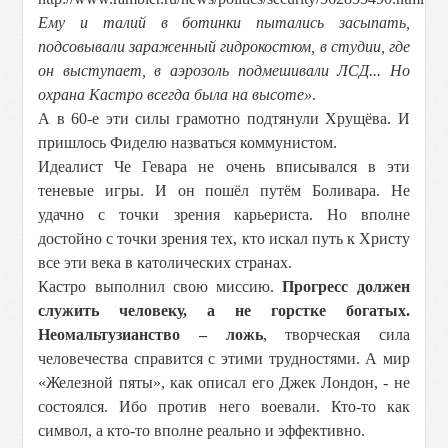
Ему и талий в ботинки пытались засыпать,
подсовывали зараженный гидрокостюм, в студии, где
он выступает, в аэрозоль подмешивали ЛСД... Но
охрана Кастро всегда была на высоте»
.
А в 60-е эти силы грамотно подтянули Хрущёва. И
пришлось Фиделю назваться коммунистом.
Идеалист Че Гевара не очень вписывался в эти
теневые игры. И он пошёл путём Боливара. Не
удачно с точки зрения карьериста. Но вполне
достойно с точки зрения тех, кто искал путь к Христу
все эти века в католических странах.
Кастро выполнил свою миссию.
Прогресс должен
служить человеку, а не горстке богатых.
Неомальтузианство – ложь
, творческая сила
человечества справится с этими трудностями. А мир
«Железной пяты», как описал его Джек Лондон, - не
состоялся. Ибо против него воевали. Кто-то как
символ, а кто-то вполне реально и эффективно.