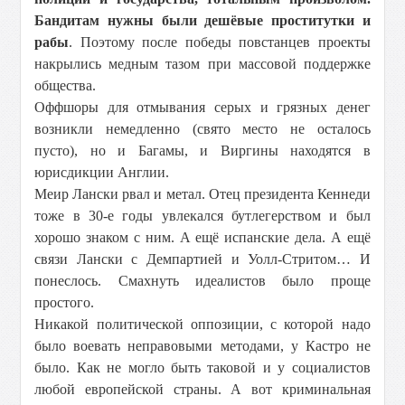
Бандитам нужны были дешёвые проститутки и
рабы
. Поэтому после победы повстанцев проекты
накрылись медным тазом при массовой поддержке
общества.
Оффшоры для отмывания серых и грязных денег
возникли немедленно (свято место не осталось
пусто), но и Багамы, и Виргины находятся в
юрисдикции Англии.
Меир Лански рвал и метал. Отец президента Кеннеди
тоже в 30-е годы увлекался бутлегерством и был
хорошо знаком с ним. А ещё испанские дела. А ещё
связи Лански с Демпартией и Уолл-Стритом… И
понеслось. Смахнуть идеалистов было проще
простого.
Никакой политической оппозиции, с которой надо
было воевать неправовыми методами, у Кастро не
было. Как не могло быть таковой и у социалистов
любой европейской страны. А вот криминальная