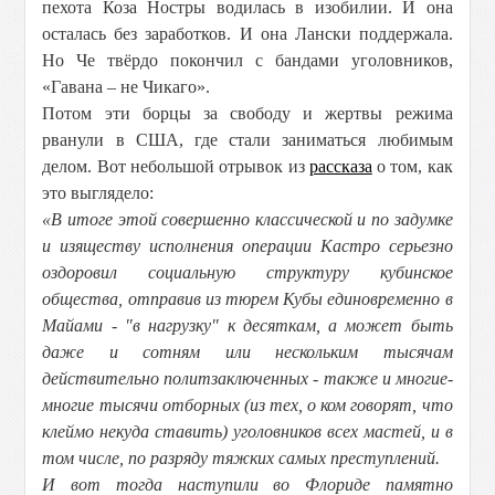
пехота Коза Ностры водилась в изобилии. И она
осталась без заработков. И она Лански поддержала.
Но Че твёрдо покончил с бандами уголовников,
«Гавана – не Чикаго».
Потом эти борцы за свободу и жертвы режима
рванули в США, где стали заниматься любимым
делом. Вот небольшой отрывок из
рассказа
о том, как
это выглядело:
«В итоге этой совершенно классической и по задумке
и изяществу исполнения операции Кастро серьезно
оздоровил социальную структуру кубинское
общества, отправив из тюрем Кубы единовременно в
Майами - "в нагрузку" к десяткам, а может быть
даже и сотням или нескольким тысячам
действительно политзаключенных - также и многие-
многие тысячи отборных (из тех, о ком говорят, что
клеймо некуда ставить) уголовников всех мастей, и в
том числе, по разряду тяжких самых преступлений.
И вот тогда наступили во Флориде памятно