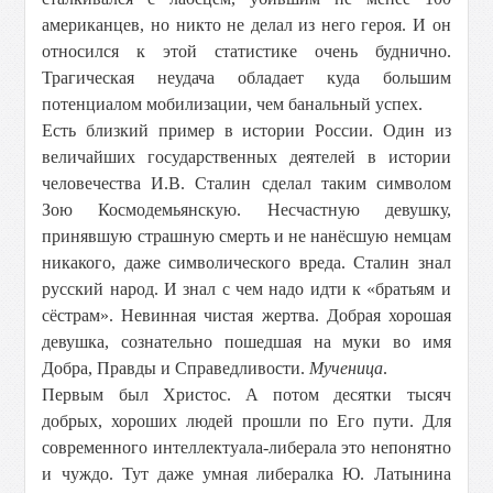
американцев, но никто не делал из него героя. И он
относился к этой статистике очень буднично.
Трагическая неудача обладает куда большим
потенциалом мобилизации, чем банальный успех.
Есть близкий пример в истории России. Один из
величайших государственных деятелей в истории
человечества И.В. Сталин сделал таким символом
Зою Космодемьянскую. Несчастную девушку,
принявшую страшную смерть и не нанёсшую немцам
никакого, даже символического вреда. Сталин знал
русский народ. И знал с чем надо идти к «братьям и
сёстрам». Невинная чистая жертва. Добрая хорошая
девушка, сознательно пошедшая на муки во имя
Добра, Правды и Справедливости.
Мученица
.
Первым был Христос. А потом десятки тысяч
добрых, хороших людей прошли по Его пути. Для
современного интеллектуала-либерала это непонятно
и чуждо. Тут даже умная либералка Ю. Латынина