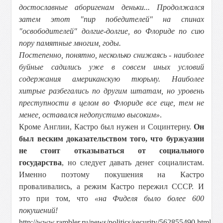
достославные аборигенам деньки... Продолжался
затем этот "пир победителей" на спинах
"освободителей" долгие-долгие, во Флориде по сию
пору памятные многим, годы.
Постепенно, понятно, несколько снижаясь - наиболее
буйные садились уже в совсем иных условий
содержания американскую тюрьму. Наиболее
хитрые разбегались по другим штатам, но уровень
преступности в целом во Флориде все еще, тем не
менее, оставался недопустимо высоким»
.
Кроме Англии, Кастро был нужен и Социнтерну.
Он
был веским доказательством того, что буржуазии
не стоит отказываться от социального
государства
, но следует давать денег социалистам.
Именно поэтому покушения на Кастро
проваливались, а режим Кастро пережил СССР. И
это при том, что
«на Фиделя было более 600
покушений!
http://www.rambler.ru/news/politics/security/562855490.html