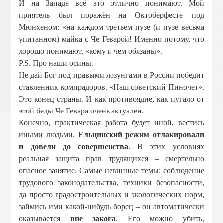
И на Западе всё это отлично понимают. Мой
приятель был поражён на Октоберфесте под
Мюнхеном: «на каждом третьем пузе (и пузе весьма
упитанном) майка с Че Геварой! Именно потому, что
хорошо понимают, «кому и чем обязаны».
P.S. Про наши осины.
Не дай Бог под правыми лозунгами в России победит
ставленник компрадоров. «Наш советский Пиночет».
Это конец страны. И как противоядие, как пугало от
этой беды Че Гевара очень актуален.
Конечно, практическая работа будет иной, вестись
иными людьми.
Ельцинский режим отлакировали
и довели до совершенства
. В этих условиях
реальная защита прав трудящихся – смертельно
опасное занятие. Самые невинные темы: соблюдение
трудового законодательства, техники безопасности,
да просто градостроительных и экологических норм,
займись ими какой-нибудь борец – он автоматически
оказывается
вне закона
. Его можно убить,