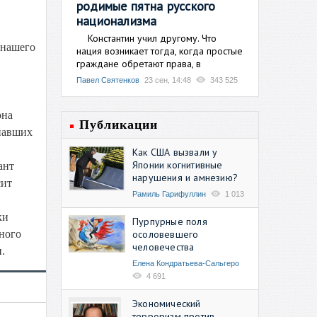
родимые пятна русского
национализма
Константин учил другому. Что
 нашего
нация возникает тогда, когда простые
граждане обретают права, в
Павел Святенков
23 сен, 14:48
343 525
она
Публикации
тнавших
Как США вызвали у
Японии когнитивные
ант
нарушения и амнезию?
сит
Рамиль Гарифуллин
1 013
ки
Пурпурные поля
осоловевшего
нного
человечества
.
Елена Кондратьева-Сальгеро
4 691
Экономический
терроризм против