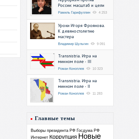
России: масштаб и цели
Рамиль Гарифуллин
4 253
Уроки Игоря Фроянова.
К девяностолетию
мастера
Владимир Шульгин
9 091
Transnistria. Игра на
минном поле - III
Роман Коноплев
10 323
Transnistria. Игра на
минном поле - II
Роман Коноплев
11 283
Главные темы
Выборы президента РФ
Госдума РФ
Новые
Коррупция
Интернет