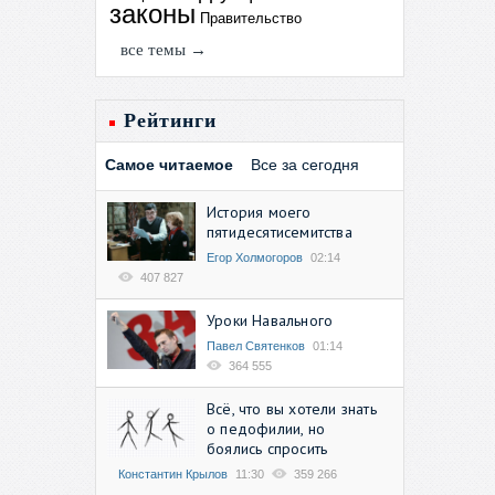
законы
Правительство
все темы →
Рейтинги
Самое читаемое
Все за сегодня
История моего
пятидесятисемитства
Егор Холмогоров
02:14
407 827
Уроки Навального
Павел Святенков
01:14
364 555
Всё, что вы хотели знать
о педофилии, но
боялись спросить
Константин Крылов
11:30
359 266