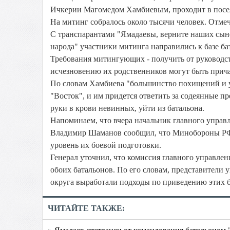
Ичкерии Магомедом Хамбиевым, проходит в посел
На митинг собралось около тысячи человек. Отмеч
С транспарантами "Ямадаевы, верните наших сын
народа" участники митинга направились к базе ба
Требования митингующих - получить от руководст
исчезновению их родственников могут быть прич
По словам Хамбиева "большинство похищений и у
"Восток", и им придется ответить за содеянные п
руки в крови невинных, уйти из батальона.
Напоминаем, что вчера начальник главного управ
Владимир Шаманов сообщил, что Минобороны РФ с
уровень их боевой подготовки.
Генерал уточнил, что комиссия главного управле
обоих батальонов. По его словам, представители
округа выработали подходы по приведению этих б
ЧИТАЙТЕ ТАКЖЕ:
» Ямадаев отстранен от командования батальоном 