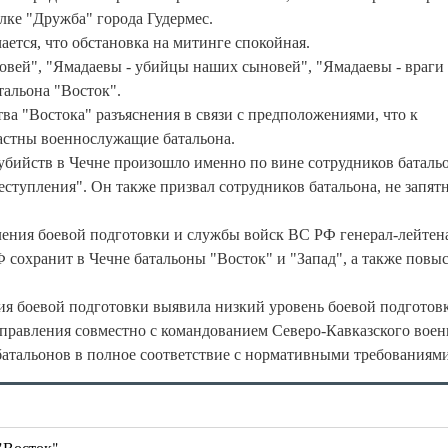
ке "Дружба" города Гудермес.
ается, что обстановка на митинге спокойная.
овей", "Ямадаевы - убийцы наших сыновей", "Ямадаевы - враги
тальона "Восток".
ва "Востока" разъяснения в связи с предположениями, что к
астны военнослужащие батальона.
бийств в Чечне произошло именно по вине сотрудников баталь
реступления". Он также призвал сотрудников батальона, не запя
ления боевой подготовки и службы войск ВС РФ генерал-лейтен
охранит в Чечне батальоны "Восток" и "Запад", а также повы
ния боевой подготовки выявила низкий уровень боевой подготов
 управления совместно с командованием Северо-Кавказского вое
атальонов в полное соответствие с нормативными требованиями
"Восток"