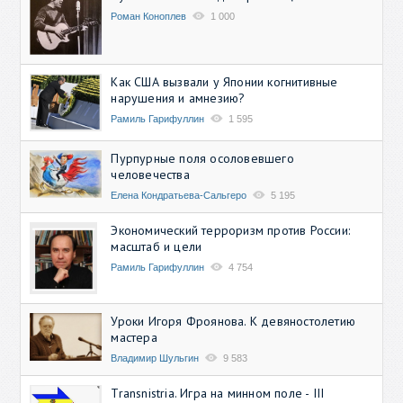
Роман Коноплев
1 000
Как США вызвали у Японии когнитивные
нарушения и амнезию?
Рамиль Гарифуллин
1 595
Пурпурные поля осоловевшего
человечества
Елена Кондратьева-Сальгеро
5 195
Экономический терроризм против России:
масштаб и цели
Рамиль Гарифуллин
4 754
Уроки Игоря Фроянова. К девяностолетию
мастера
Владимир Шульгин
9 583
Transnistria. Игра на минном поле - III