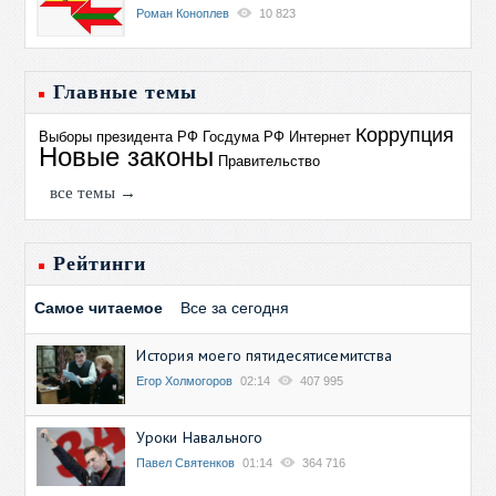
Роман Коноплев
10 823
Главные темы
Коррупция
Выборы президента РФ
Госдума РФ
Интернет
Новые законы
Правительство
все темы →
Рейтинги
Самое читаемое
Все за сегодня
История моего пятидесятисемитства
Егор Холмогоров
02:14
407 995
Уроки Навального
Павел Святенков
01:14
364 716