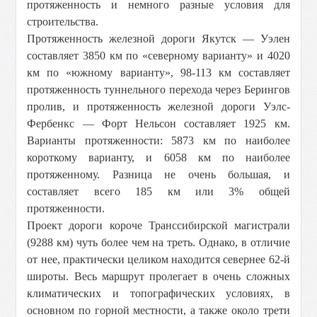
протяженность и немного разные условия для
строительства.
Протяженность железной дороги Якутск — Уэлен
составляет
3850 км
по «северному варианту» и
4020
км
по «южному варианту», 98-
113 км
составляет
протяженность туннельного перехода через Берингов
пролив, и протяженность железной дороги Уэлс-
Фербенкс — Форт Нельсон составляет
1925 км
.
Варианты протяженности:
5873 км
по наиболее
короткому варианту, и
6058 км
по наиболее
протяженному. Разница не очень большая, и
составляет всего
185 км
или 3% общей
протяженности.
Проект дороги короче Транссибирской магистрали
(
9288 км
) чуть более чем на треть. Однако, в отличие
от нее, практически целиком находится севернее 62-й
широты. Весь маршрут пролегает в очень сложных
климатических и топографических условиях, в
основном по горной местности, а также около трети