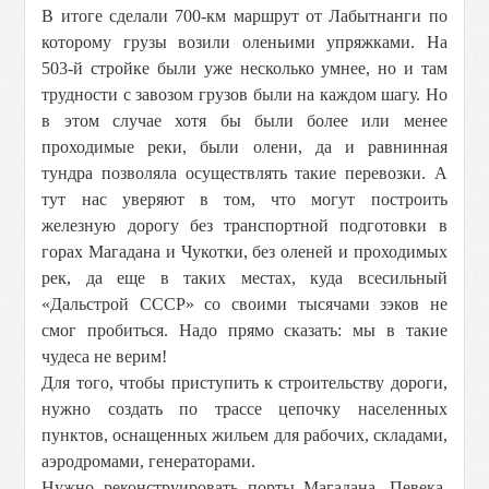
В итоге сделали 700-км маршрут от Лабытнанги по
которому грузы возили оленьими упряжками. На
503-й стройке были уже несколько умнее, но и там
трудности с завозом грузов были на каждом шагу. Но
в этом случае хотя бы были более или менее
проходимые реки, были олени, да и равнинная
тундра позволяла осуществлять такие перевозки. А
тут нас уверяют в том, что могут построить
железную дорогу без транспортной подготовки в
горах Магадана и Чукотки, без оленей и проходимых
рек, да еще в таких местах, куда всесильный
«Дальстрой СССР» со своими тысячами зэков не
смог пробиться. Надо прямо сказать: мы в такие
чудеса не верим!
Для того, чтобы приступить к строительству дороги,
нужно создать по трассе цепочку населенных
пунктов, оснащенных жильем для рабочих, складами,
аэродромами, генераторами.
Нужно реконструировать порты Магадана, Певека,