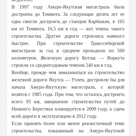
В 1997 году Амуро-Якутская магистраль была
достроена до Томмота. За следующие десять лет ее
едва смогли достроить до станции Карбыкан, в
165
км
от Томмота.
16,5 км
в год — вот темпы такого
строительства. Другие дороги строились намного
быстрее. При строительстве Транссибирской
магистрали за год в среднем проходили по
560
километров
. Железную дорогу Котлас — Воркута
строили со среднегодовым темпом
240 км
в год.
Вообще, прежде чем замахиваться на строительство
железной дороги Якутск — Уэлен, достроили бы для
начала Амуро-Якутскую магистраль, с которой
возятся с 1985 года. При том, что осталось достроить
всего
95 км
, завершение строительства путей до
Нижнего Берестяха планируется в 2009 году, а сдача
всей дороги в эксплуатацию в 2012 году.
Если принять более или менее реалистичный темп
строительства, показанный на Амуро-Якутской