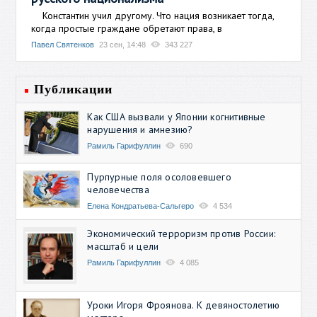
Константин учил другому. Что нация возникает тогда,
когда простые граждане обретают права, в
Павел Святенков
23 сен, 14:48
343 227
Публикации
Как США вызвали у Японии когнитивные
нарушения и амнезию?
Рамиль Гарифуллин
690
Пурпурные поля осоловевшего
человечества
Елена Кондратьева-Сальгеро
4 534
Экономический терроризм против России:
масштаб и цели
Рамиль Гарифуллин
4 085
Уроки Игоря Фроянова. К девяностолетию