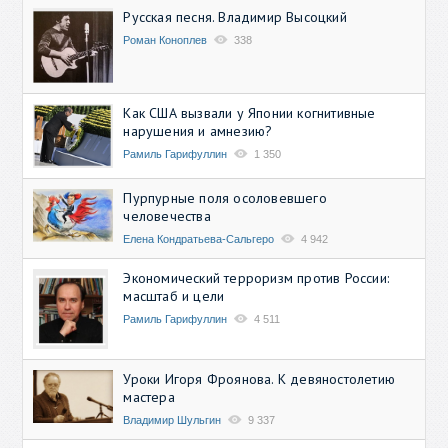
Русская песня. Владимир Высоцкий
Роман Коноплев
338
Как США вызвали у Японии когнитивные
нарушения и амнезию?
Рамиль Гарифуллин
1 350
Пурпурные поля осоловевшего
человечества
Елена Кондратьева-Сальгеро
4 942
Экономический терроризм против России:
масштаб и цели
Рамиль Гарифуллин
4 511
Уроки Игоря Фроянова. К девяностолетию
мастера
Владимир Шульгин
9 337