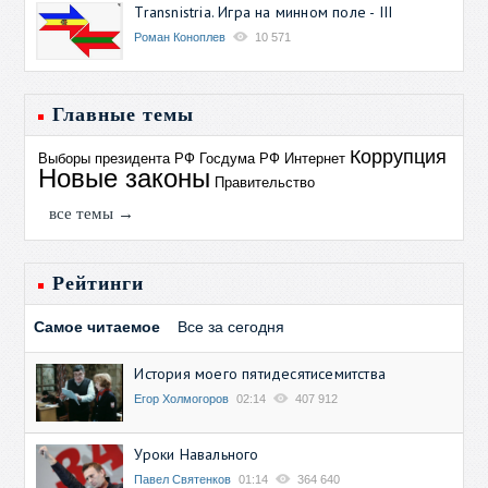
Transnistria. Игра на минном поле - III
Роман Коноплев
10 571
Главные темы
Коррупция
Выборы президента РФ
Госдума РФ
Интернет
Новые законы
Правительство
все темы →
Рейтинги
Самое читаемое
Все за сегодня
История моего пятидесятисемитства
Егор Холмогоров
02:14
407 912
Уроки Навального
Павел Святенков
01:14
364 640