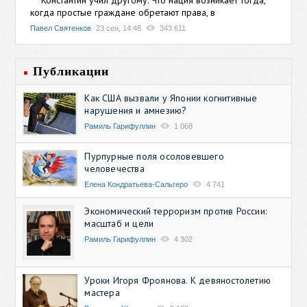
когда простые граждане обретают права, в
Павел Святенков
23 сен, 14:48
343 611
Публикации
Как США вызвали у Японии когнитивные
нарушения и амнезию?
Рамиль Гарифуллин
1 068
Пурпурные поля осоловевшего
человечества
Елена Кондратьева-Сальгеро
4 741
Экономический терроризм против России:
масштаб и цели
Рамиль Гарифуллин
4 302
Уроки Игоря Фроянова. К девяностолетию
мастера