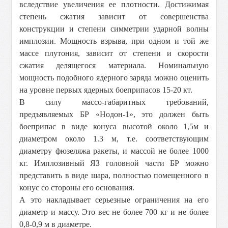
вследствие увеличения ее плотности. Достижимая
степень сжатия зависит от совершенства
конструкции и степени симметрии ударной волны
имплозии. Мощность взрыва, при одном и той же
массе плутония, зависит от степени и скорости
сжатия делящегося материала. Номинальную
мощность подобного ядерного заряда можно оценить
на уровне первых ядерных боеприпасов 15-20 кт.
В силу массо-габаритных требований,
предъявляемых БР «Нодон-1», это должен быть
боеприпас в виде конуса высотой около 1,5м и
диаметром около
1.3 м
, т.е. соответствующим
диаметру фюзеляжа ракеты, и массой не более
1000
кг
. Имплозивный ЯЗ головной части БР можно
представить в виде шара, полностью помещенного в
конус со стороны его основания.
А это накладывает серьезные ограничения на его
диаметр и массу. Это вес не более
700 кг
и не более
0,8-
0,9 м
в диаметре.