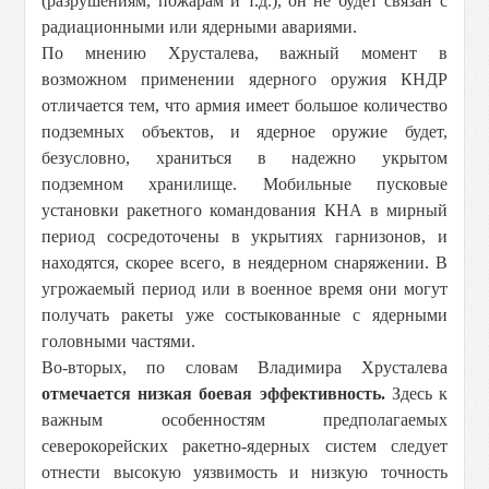
(разрушениям, пожарам и т.д.), он не будет связан с
радиационными или ядерными авариями.
По мнению Хрусталева, важный момент в
возможном применении ядерного оружия КНДР
отличается тем, что армия имеет большое количество
подземных объектов, и ядерное оружие будет,
безусловно, храниться в надежно укрытом
подземном хранилище. Мобильные пусковые
установки ракетного командования КНА в мирный
период сосредоточены в укрытиях гарнизонов, и
находятся, скорее всего, в неядерном снаряжении. В
угрожаемый период или в военное время они могут
получать ракеты уже состыкованные с ядерными
головными частями.
Во-вторых, по словам Владимира Хрусталева
отмечается низкая боевая эффективность.
Здесь к
важным особенностям предполагаемых
северокорейских ракетно-ядерных систем следует
отнести высокую уязвимость и низкую точность