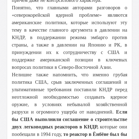
причем даже не контрсилового характера.
Понятно, что главными авторами разговоров о
«северокорейской ядерной проблеме» являются
американские политики, которые используют эту
тему в качестве главного аргумента в давлении на
КНДР, в поддержании режима эмбарго против
страны, а также в давлении на Японию и РК, в
принуждении их к сотрудничеству с США и
поддержке американской позиции в ключевых
вопросах политики в Северо-Восточной Азии.
Нелишне также напомнить, что именно грубая
политика США, срыв заключенных соглашений и
ультимативные требования поставили КНДР перед
неотложной необходимостью создавать ядерное
оружие, в условиях небывалой хозяйственной
разрухи и огромного ущерба от наводнений.
Если
бы США выполнили соглашение о строительстве
двух легководных реакторов в КНДР,
которые они
пообещали в 1994 году,
то реактор в Ёнбёне был бы