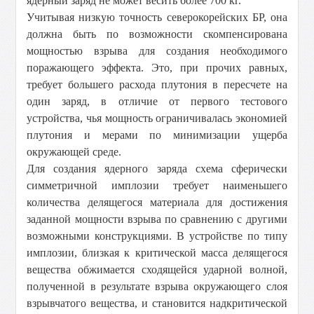
ядерный заряд не может весить более
700 кг
.
Учитывая низкую точность северокорейских БР, она
должна быть по возможности скомпенсирована
мощностью взрыва для создания необходимого
поражающего эффекта. Это, при прочих равных,
требует большего расхода плутония в пересчете на
один заряд, в отличие от первого тестового
устройства, чья мощность ограничивалась экономией
плутония и мерами по минимизации ущерба
окружающей среде.
Для создания ядерного заряда схема сферически
симметричной имплозии требует наименьшего
количества делящегося материала для достижения
заданной мощности взрыва по сравнению с другими
возможными конструкциями. В устройстве по типу
имплозии, близкая к критической масса делящегося
вещества обжимается сходящейся ударной волной,
полученной в результате взрыва окружающего слоя
взрывчатого вещества, и становится надкритической