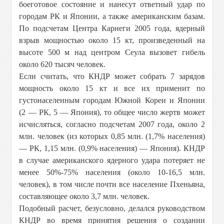
боеготовое состояние и нанесут ответный удар по
городам РК и Японии, а также американским базам.
По подсчетам Центра Карнеги 2005 года, ядерный
взрыв мощностью около 15 кт, произведенный на
высоте
500 м
над центром Сеула вызовет гибель
около 620 тысяч человек.
Если считать, что КНДР может собрать 7 зарядов
мощность около 15 кт и все их применит по
густонаселенным городам Южной Кореи и Японии
(2 — РК, 5 — Япония), то общее число жертв может
исчисляться, согласно подсчетам 2007 года, около 2
млн. человек (из которых 0,85 млн. (1,7% населения)
— РК, 1,15 млн. (0,9% населения) — Япония). КНДР
в случае американского ядерного удара потеряет не
менее 50%-75% населения (около 10-16,5 млн.
человек), в том числе почти все население Пхеньяна,
составляющее около 3,7 млн. человек.
Подобный расчет, безусловно, делался руководством
КНДР во время принятия решения о создании