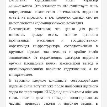
В-третьих, сдерживание носит характер
минимального
.
Это означает то, что существует лишь
определенная техническая возможность ядерного
ответа на агрессию, в т.ч. ядерную, однако, оно не
имеет свойства
гарантированного
возмездия.
В-четвертых, учитывая что целью для ракет
являются, прежде всего, главные ценности
противника: население и государственно-
образующая инфраструктура сосредоточенная в
крупных городах, значительных и крайне слабо
защищенных от поражающих факторов ядерного
оружия площадных целях, закономерен вывод о
противоценностном
варианте сдерживания, а не
контрсиловом
.
В вероятно ядерном конфликте, северокорейские
ядерные силы вступят уже после нанесения ядерного
удара по территории КНДР, под прикрытием облаков
сажи, пыли и дыма от пожаров, ионизированных
частиц, приведут ракеты и ядерные заряды в