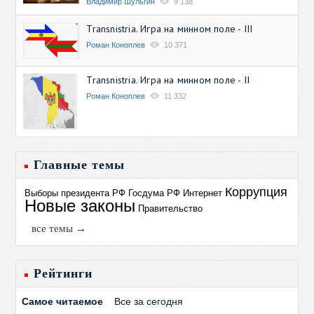
Владимир Шульгин
9 138
Transnistria. Игра на минном поле - III
Роман Коноплев
10 371
Transnistria. Игра на минном поле - II
Роман Коноплев
11 332
Главные темы
Коррупция
Выборы президента РФ
Госдума РФ
Интернет
Новые законы
Правительство
все темы →
Рейтинги
Самое читаемое
Все за сегодня