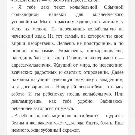
- Я тебе даю текст колыбельной. Обычной
фольклорной напевки для младенческого
успокойства. Мы на практику ездили, по станицам, у
меня их мешок. Ты переводишь колыбельную на
чеченский язык. На тот самый, на котором ты свои
вирши изобретаешь. Делаешь не подстрочник, а по
полной программе. Украшаешь, прихорашиваешь,
наводишь блеск и глянец. Главное в эксперименте —
адресат-младенчик. Ждущий от мира, по неведению,
всяческих радостных и светлых откровений. Далее
находим на улице гуляющую мамашку с младенцем,
и я договариваюсь. Навру ей чего-нибудь, это моя
забота. И ты ребеночку поешь колыбельную. Или
декламируешь, как тебе удобно. Забиваюсь,
ребеночек заголосит от ужаса.
- А ребенок какой национальности будет? — щурится
Зелим и желваками уже туда-сюда, бзыть, бзыть. Еще
немного, жди зубовный скрежет.