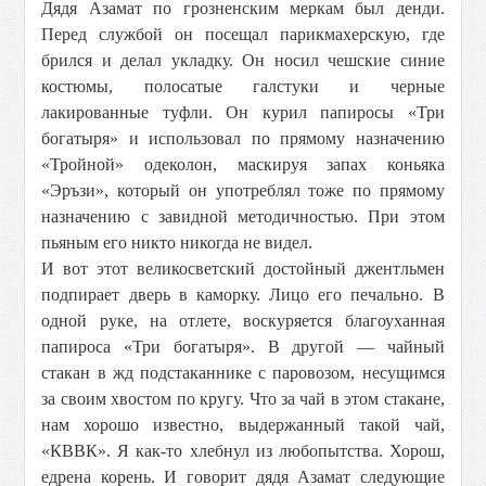
Дядя Азамат по грозненским меркам был денди.
Перед службой он посещал парикмахерскую, где
брился и делал укладку. Он носил чешские синие
костюмы, полосатые галстуки и черные
лакированные туфли. Он курил папиросы «Три
богатыря» и использовал по прямому назначению
«Тройной» одеколон, маскируя запах коньяка
«Эръзи», который он употреблял тоже по прямому
назначению с завидной методичностью. При этом
пьяным его никто никогда не видел.
И вот этот великосветский достойный джентльмен
подпирает дверь в каморку. Лицо его печально. В
одной руке, на отлете, воскуряется благоуханная
папироса «Три богатыря». В другой — чайный
стакан в жд подстаканнике с паровозом, несущимся
за своим хвостом по кругу. Что за чай в этом стакане,
нам хорошо известно, выдержанный такой чай,
«КВВК». Я как-то хлебнул из любопытства. Хорош,
едрена корень. И говорит дядя Азамат следующие