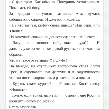
- С фильтром. Как обычно. Покуришь, успокоишься.
Помогает, ей-богу.
За дверью наступило затишье. Ага, думаю,
собирается с силами. И хочется, и колется.
- Ну что ты там, рифму снова ищешь? Или бери, или
я пошел.
Из замочной скважины донесся сдавленный шепот.
- Засунь свои новости себе, знаешь куда?! — И
дальше, уже по-чеченски, давай ругаться непечатным
образом.
Что на такое ответишь? Фу-фу-фу!
На выходе, на ступеньках гастронома стоял Костя
Грек, в окровавленном фартуке и в задумчивости
чистил ногти здоровенным разделочным ножом.
- Будешь такие курить? — Я показал Косте пачку
«Новости».
- Только если война начнется, — ответил мне Костя и
щелкнул ногтем по лезвию.
Сталь зазвенела.