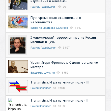
нарушения и амнезию?
Рамиль Гарифуллин
90
Пурпурные поля осоловевшего
человечества
Елена Кондратьева-Сальгеро
4 349
Экономический терроризм против России:
масштаб и цели
Рамиль Гарифуллин
3 897
Уроки Игоря Фроянова. К девяностолетию
мастера
Владимир Шульгин
8 759
Transnistria. Игра на минном поле - III
Роман Коноплев
9 978
Transnistria. Игра на минном поле - II
Роман Коноплев
10 938