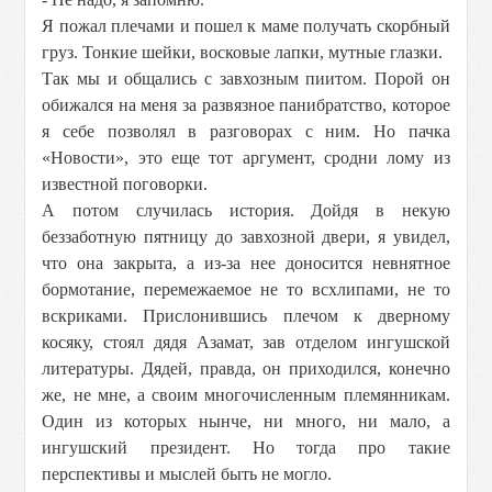
Я пожал плечами и пошел к маме получать скорбный
груз. Тонкие шейки, восковые лапки, мутные глазки.
Так мы и общались с завхозным пиитом. Порой он
обижался на меня за развязное панибратство, которое
я себе позволял в разговорах с ним. Но пачка
«Новости», это еще тот аргумент, сродни лому из
известной поговорки.
А потом случилась история. Дойдя в некую
беззаботную пятницу до завхозной двери, я увидел,
что она закрыта, а из-за нее доносится невнятное
бормотание, перемежаемое не то всхлипами, не то
вскриками. Прислонившись плечом к дверному
косяку, стоял дядя Азамат, зав отделом ингушской
литературы. Дядей, правда, он приходился, конечно
же, не мне, а своим многочисленным племянникам.
Один из которых нынче, ни много, ни мало, а
ингушский президент. Но тогда про такие
перспективы и мыслей быть не могло.