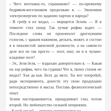
- Чего впотьмах-то, спрашиваю? — по-прежнему
бодряком-весельчаком продолжаю я. — Экономим
электроэнергию по заданию партии и народа?
- В гробу я их видал, — морщится Зелим. — Я в
темноте стих пишу. Так лучше рифма ходит. —
Последние слова он произносит дрогнувшим
голосом, с эдаким нажимом, дескать, может, и состою
я в неказистой завхозной должности, а на самом-то
деле все не так просто — поэт, ишт, он и в чулане-
кладовке поэт!
- Эх, Зеля-Зеля, — вздыхаю доверительно я. — Какая
на хер рифма, чего ты гудишь! Что я, твоих стихов не
видал? Хья да кья. Белх да мелх. Ты вот попробуй,
ради эксперимента, донести эту свою продукцию
непосредственно в массы. Поставь физиологический
опыт.
Зелим настораживается, прищуривает глаз, потом
второй. Но любопытство сильней неприязни.
- Какой опыт? — угрюмо интересуется он.