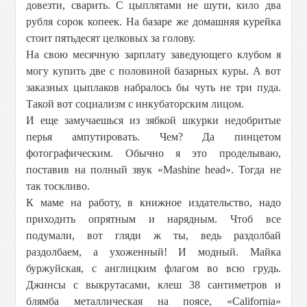
довезти, сварить. С цыплятами не шути, кило два
рубля сорок копеек. На базаре же домашняя курейка
стоит пятьдесят целковых за голову.
На свою месячную зарплату заведующего клубом я
могу купить две с половиной базарных куры. А вот
заказных цыплаков набралось бы чуть не три пуда.
Такой вот социализм с инкубаторским лицом.
И еще замучаешься из зябкой шкурки недобритые
перья ампутировать. Чем? Да пинцетом
фотографическим. Обычно я это проделываю,
поставив на полный звук «Mashine head». Тогда не
так тоскливо.
К маме на работу, в книжное издательство, надо
приходить опрятным и нарядным. Чтоб все
подумали, вот гляди ж ты, ведь раздолбай
раздолбаем, а ухоженный! И модный. Майка
буржуйская, с англицким флагом во всю грудь.
Джинсы с выкрутасами, клеш 38 сантиметров и
блямба металлическая на поясе, «California»