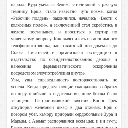
народа. Куда умчался Зелим, заточивший в ржавую
темницу Ерша, стало известно чуть позже, когда
«Рабочий полдень» закончился, начались «Вести с
колхозных полей», а заключенный стал скребстись в
железо, постанывать и проситься в сортир по
маленькому вопросу. Как выяснилось из анонимного
телефонного звонка, наш завхозный поэт домчался до
Союза Писателей и организовал экспедицию в
издательство по освидетельствованию дебоша и
нанесения фармацевтического оскорбления
посредством злоупотребления внутрь.
Увы, увы, справедливость восторжествовать не
успела. Когда предвкушающие скандалище собратья
по перу прибыли в издательство, поле битвы было
зачищено. Гастрономовский мясник Костя Грек
откупорил железный шкаф в два отжима, Ерш с
позором убег, камору прибрали сердобольные Зура и
Марьям, а Азамат распорядился всем цыц и ни гу-гу.
Благо издательское начальство по случаю пятницы и