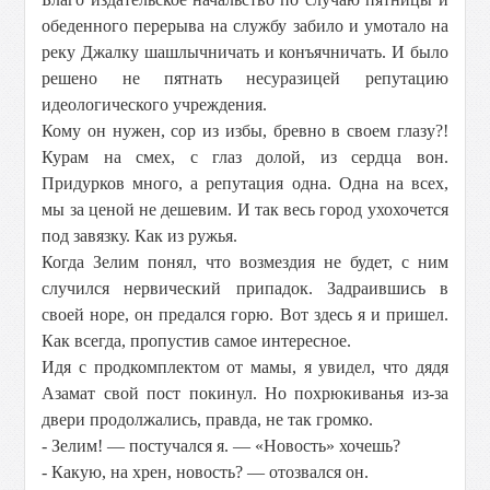
обеденного перерыва на службу забило и умотало на
реку Джалку шашлычничать и конъячничать. И было
решено не пятнать несуразицей репутацию
идеологического учреждения.
Кому он нужен, сор из избы, бревно в своем глазу?!
Курам на смех, с глаз долой, из сердца вон.
Придурков много, а репутация одна. Одна на всех,
мы за ценой не дешевим. И так весь город ухохочется
под завязку. Как из ружья.
Когда Зелим понял, что возмездия не будет, с ним
случился нервический припадок. Задраившись в
своей норе, он предался горю. Вот здесь я и пришел.
Как всегда, пропустив самое интересное.
Идя с продкомплектом от мамы, я увидел, что дядя
Азамат свой пост покинул. Но похрюкиванья из-за
двери продолжались, правда, не так громко.
- Зелим! — постучался я. — «Новость» хочешь?
- Какую, на хрен, новость? — отозвался он.