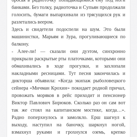
банками. Без толку, радиоточка и Супьян продолжали
голосить, бумаги выпархивали из трясущихся рук и
разлетались веером.
Здесь и свидетели подоспели на шум. Это были
машинистки, Марьям и Зура, прогуливающиеся по
балкону.
- Алее-ли! — сказали они дуэтом, синхронно
прикрыли раскрытые рты платочками, которыми они
обмахивались в ходе прогулки, и захлопали
накладными ресницами. Тут песня закончилась и
дикторша объявила: «Когда экипаж рыболовецкого
сейнера «Мичман Крохин» покидает родной причал,
провожать моряков в рейс приходит и пенсионер
Виктор Павлович Бирюков. Сколько раз он сам вот
так же стоял на капитанском мостике, когда…».
Радио поперхнулось и замолкло. Ерш шагнул к
выходу, наступил на баночку, шаркнул ногой,
взмахнул руками и грохнулся оземь, крепко