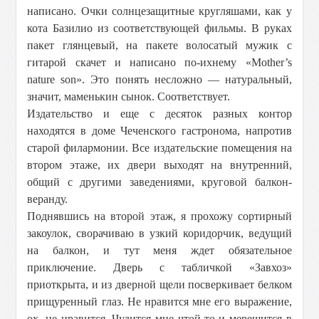
написано. Очки солнцезащитные кругляшами, как у
кота Базилио из соответствующей фильмы. В руках
пакет глянцевый, на пакете волосатый мужик с
гитарой скачет и написано по-ихнему «Mother’s
nature son». Это понять несложно — натуральный,
значит, маменькин сынок. Соответствует.
Издательство и еще с десяток разных контор
находятся в доме Чеченского гастронома, напротив
старой филармонии. Все издательские помещения на
втором этаже, их двери выходят на внутренний,
общий с другими заведениями, круговой балкон-
веранду.
Поднявшись на второй этаж, я прохожу сортирный
закоулок, сворачиваю в узкий коридорчик, ведущий
на балкон, и тут меня ждет обязательное
приключение. Дверь с табличкой «Завхоз»
приоткрыта, и из дверной щели посверкивает белком
прищуренный глаз. Не нравится мне его выражение,
ох, не нравится. Чудится мне чтой-то и мерещится в