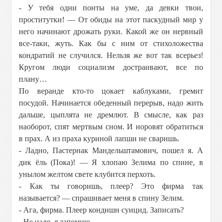
- У тебя одни понты на уме, да девки твои,
проститутки! — От обиды на этот паскудный мир у
него начинают дрожать руки. Какой же он нервный
все-таки, жуть. Как бы с ним от стихоложества
кондратий не случился. Нельзя же вот так всерьез!
Кругом люди социализм достраивают, все по
плану…
По веранде кто-то цокает каблуками, гремит
посудой. Начинается обеденный перерыв, надо жить
дальше, цыплята не дремлют. В смысле, как раз
наоборот, спят мертвым сном. И норовят обратиться
в прах. А из праха куриной лапши не сваришь.
- Ладно, Пастернак Мандельштамович, пошел я. А
дик ёль (Пока)! — Я хлопаю Зелима по спине, в
унылом желтом свете клубится перхоть.
- Как ты говоришь, плеер? Это фирма так
называется? — спрашивает меня в спину Зелим.
- Ага, фирма. Плеер кондишн суицид. Записать?
- Не надо, я запомню.