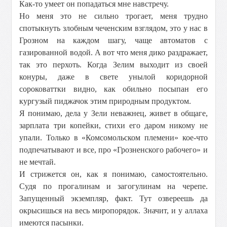
Как-то умеет он попадаться мне навстречу.
Но меня это не сильно трогает, меня трудно
спотыкнуть злобным чеченским взглядом, это у нас в
Грозном на каждом шагу, чаще автоматов с
газированной водой. А вот что меня дико раздражает,
так это перхоть. Когда Зелим выходит из своей
конуры, даже в свете унылой коридорной
сороковаттки видно, как обильно посыпан его
кургузый пиджачок этим природным продуктом.
Я понимаю, дела у Зели неважнец, живет в общаге,
зарплата три копейки, стихи его даром никому не
упали. Только в «Комсомольском племени» кое-что
подпечатывают и все, про «Грозненского рабочего» и
не мечтай.
И стрижется он, как я понимаю, самостоятельно.
Судя по прогалинам и загогулинам на черепе.
Запущенный экземпляр, факт. Тут озвереешь да
окрысишься на весь миропорядок. Значит, и у аллаха
имеются пасынки.