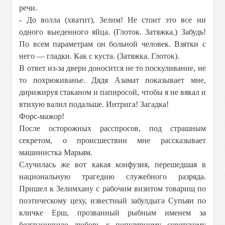
речи.
- До волла (хватит), Зелим! Не стоит это все ни
одного выеденного яйца. (Глоток. Затяжка.) Забудь!
По всем параметрам он больной человек. Взятки с
него — гладки. Как с куста. (Затяжка. Глоток).
В ответ из-за двери доносится не то поскуливание, не
то похрюкиванье. Дядя Азамат показывает мне,
дирижируя стаканом и папиросой, чтобы я не вякал и
втихую валил подальше. Интрига! Загадка!
Форс-мажор!
После осторожных расспросов, под страшным
секретом, о происшествии мне рассказывает
машинистка Марьям.
Случилась же вот какая конфузия, перешедшая в
национальную трагедию служебного разряда.
Пришел к Зелимхану с рабочим визитом товарищ по
поэтическому цеху, известный забулдыга Супьян по
кличке Ерш, прозванный рыбным именем за
безграничную любовь к популярному советскому