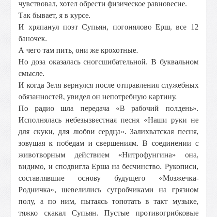
чувствовал, хотел обрести физическое равновесие.
Так бывает, я в курсе.
И хряпанул поэт Супьян, погонялово Ерш, все 12
баночек.
А чего там пить, они же крохотные.
Но доза оказалась сногсшибательной. В буквальном
смысле.
И когда Зеля вернулся после отправления служебных
обязанностей, увидел он непотребную картину.
По радио шла передача «В рабочий полдень».
Исполнялась небезызвестная песня «Наши руки не
для скуки, для любви сердца». Залихватская песня,
зовущая к победам и свершениям. В соединении с
животворным действием «Нитрофунгина» она,
видимо, и сподвигла Ерша на бесчинство. Рукописи,
составлявшие основу будущего «Мозжечка-
Родничка», шевелились сугробчиками на грязном
полу, а по ним, пытаясь топотать в такт музыке,
тяжко скакал Супьян. Пустые противогрибковые