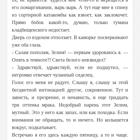
его помаргивании, зырк-зырк. А тут еще мне в спину
из сортирной катакомбы как взвоет, как заклокочет.
Прямо бобок какой-то, думаю, только тумана
кладбищенского недостает.
Дверь со вздохом отползает. В каморке посверкивают
уже оба глаза.
- Салам пополам, Зелим! — первым здороваюсь я. —
Опять в темноте?! Света белого невзвидел?
- Здравствуй, здравствуй, если не подшутил, —
негромко отвечает чуланный сиделец.
Голос его меня не радует. Слышу я, слышу за этой
бесцветной интонацией другое, сокровенное. Тут и
зависть, и презрение, и ненависть, и еще тридцать
три оттенка мрака. Недобрый парень этот Зелим,
мутный. Это у него как запах, или как походка. Если
внимания не обращать, то и ничего. Но колышется
вокруг, подкатывает.
Встречаю я его здесь каждую пятницу, а то и чаще.