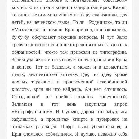
коктейлю из пива и водки и задиристый нрав. Какой-
то они с Зелимом альманах на пару сварганили, для
детей, на чеченском языке. То ли «Родничок», то ли
«Мозжечок», не помню. Ерш пришел, они закрылись,
бу-бу-бу, обсуждают текущие вопросы. И тут Зелю
требуют к исполнению непосредственных завхозных
обязанностей, что-то там привезли из типографии.
Зелим удаляется и отсутствует полчаса, оставив Ерша
в конуре. Тот от безделья, а может и в корыстных
целях, инспектирует аптечку. Где, по идее, кроме
дохлых тараканов и просроченной аскорбиновой
кислоты, вряд ли что найдешь. Ан нет, случилось.
Страдающий от грибка нижних конечностей,
Зелимхан в тот день закупился впрок
«Нитрофунгином». И Супьян, даром что забулдыга
забулдыгой, а процентаж спирта в пузырьках на
этикетках разглядел. Цифра была убедительная, и
Ерш сломался, соблазнился. Я думаю, неважно себя