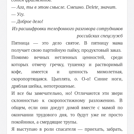
— Ага, ты в этом смысле. Смешно.
Delete
,
значит.
— Угу.
— Доброе дело!
Из расшифровки телефонного разговора сотрудников
российских спецслужб
Пятница — это дело святое. В пятницу мама
получает свою партийную пайку, продуктовый заказ.
Помимо вечных нетленных ценностей, среди
которых отмечу гречку, тушенку и растворимый
кофе, имеется и ценность мимолетная,
скоропортящаяся. Цыплята, о. О-о! Синие ноги,
дряблая шейка, непотрошеные.
И все бы замечательно, но! Отличаются эти звери
склонностью к скоропостижному разложению. В
общем, если они доедут домой вместе с мамой по
окончании трудового дня, то будут уже не просто
покойники, а смердящие трупы.
Я выступаю в роли спасателя — приехать, забрать,