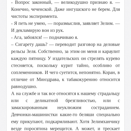
- Вопрос законный, — великодушно признаю я. —
Конечно, чеченской. Даже ингушского не берем. Для
чистоты эксперимента.
- Я петь не умею, — поразмыслив, заявляет Зелим. —
И декламирую вон из рук.
- Ага, забоялся! — подначиваю я.
– Сигарету дашь? — переводит разговор на деловые
рельсы Зеля. Собственно, за этим он меня и караулит
каждую пятницу. У издательских он стрелять курево
стесняется, поскольку курит тайно, особливо от
соплеменников. И чего суетится, непонятно. Коран, в
отличие от Минздрава, к табакокурению относится
равнодушно.
А на службе и так все относятся к нашему страдальцу
или с деликатной брезгливостью, или с
замаскированным неуклюжим состраданием.
Девчонки-машинистки какие-то беляши специально
ему прикупают, подкармливают. Хотя Зелимханчику
везде поросятина мерещится. А может, и трескает