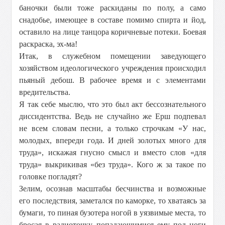
баночки были тоже раскиданы по полу, а само
снадобье, имеющее в составе помимо спирта и йод,
оставило на лице танцора коричневые потеки. Боевая
раскраска, эх-ма!
Итак, в служебном помещении заведующего
хозяйством идеологического учреждения происходил
пьяный дебош. В рабочее время и с элементами
вредительства.
Я так себе мыслю, что это был акт бессознательного
диссидентства. Ведь не случайно же Ерш подпевал
не всем словам песни, а только строчкам «У нас,
молодых, впеpеди года. И дней золотых много для
тpуда», искажая гнусно смысл и вместо слов «для
труда» выкрикивая «без труда». Кого ж за такое по
головке погладят?
Зелим, осознав масштабы бесчинства и возможные
его последствия, заметался по каморке, то хватаясь за
бумаги, то пиная бузотера ногой в уязвимые места, то
бросая в радиоточку попадающимися ему под ноги