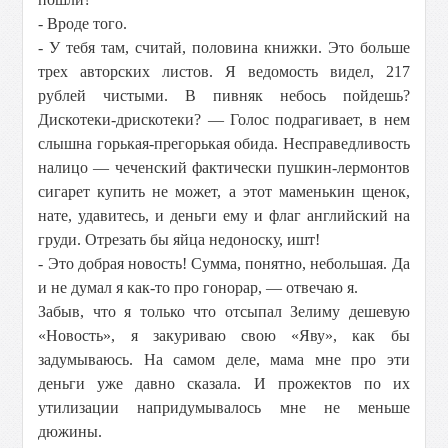
- Вроде того.
- У тебя там, считай, половина книжки. Это больше
трех авторских листов. Я ведомость видел, 217
рублей чистыми. В пивняк небось пойдешь?
Дискотеки-дрискотеки? — Голос подрагивает, в нем
слышна горькая-прегорькая обида. Несправедливость
налицо — чеченский фактически пушкин-лермонтов
сигарет купить не может, а этот маменькин щенок,
нате, удавитесь, и деньги ему и флаг английский на
груди. Отрезать бы яйца недоноску, ишт!
- Это добрая новость! Сумма, понятно, небольшая. Да
и не думал я как-то про гонорар, — отвечаю я.
Забыв, что я только что отсыпал Зелиму дешевую
«Новость», я закуриваю свою «Яву», как бы
задумываюсь. На самом деле, мама мне про эти
деньги уже давно сказала. И прожектов по их
утилизации напридумывалось мне не меньше
дюжины.