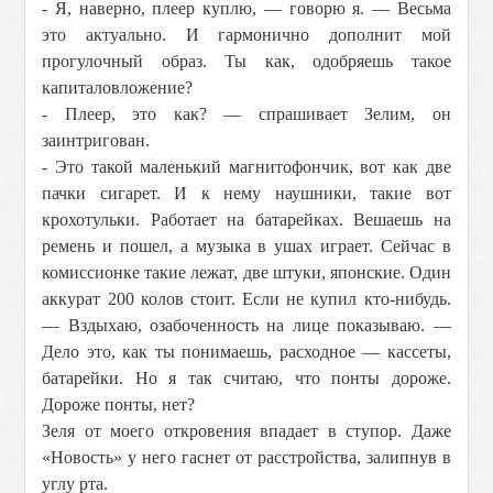
- Я, наверно, плеер куплю, — говорю я. — Весьма
это актуально. И гармонично дополнит мой
прогулочный образ. Ты как, одобряешь такое
капиталовложение?
- Плеер, это как? — спрашивает Зелим, он
заинтригован.
- Это такой маленький магнитофончик, вот как две
пачки сигарет. И к нему наушники, такие вот
крохотульки. Работает на батарейках. Вешаешь на
ремень и пошел, а музыка в ушах играет. Сейчас в
комиссионке такие лежат, две штуки, японские. Один
аккурат 200 колов стоит. Если не купил кто-нибудь.
— Вздыхаю, озабоченность на лице показываю. —
Дело это, как ты понимаешь, расходное — кассеты,
батарейки. Но я так считаю, что понты дороже.
Дороже понты, нет?
Зеля от моего откровения впадает в ступор. Даже
«Новость» у него гаснет от расстройства, залипнув в
углу рта.