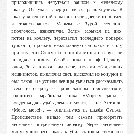
приложившись непутевой башкой к железному
шкафу. От удара дверцы шкафа распахнулись. В
шкафу висел синий халат и стояли древки от знамен
и транспарантов. Марьям с Зурой степенно,
вполголоса, взвизгнули. Зелим зарычал на них,
потом на коллегу, перехватил последнего поперек
тулова и, проявив неожиданную сноровку и силу,
при том, что Супьян был погабаритней его чуть ли
не вдвое, впихнул безобразника в шкаф. Щелкнул
ключ, Зеля помахал им перед носами обалдевших
машинисток, выключил свет, выскочил из конурки и
был таков. Не успели девицы умчаться рассказывать
всем по секрету о чрезвычайном происшествии,
радиоточка заработала снова. «Моряку даны с
рожденья две судьбы, земля и море», — пел Антонов.
«Море, море!», — откликнулся из шкафа Супьян.
Происшествие начало тем самым приобретать
несколько опереточную окраску. Через несколько
минут у поющего шкафа клубилась толпа служивого