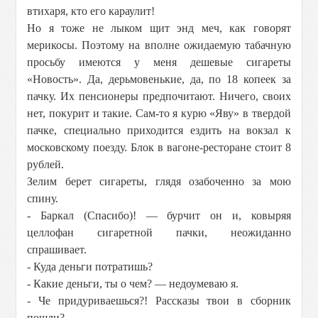
втихаря, кто его караулит!
Но я тоже не лыком щит энд меч, как говорят
мерикосы. Поэтому на вполне ожидаемую табачную
просьбу имеются у меня дешевые сигареты
«Новость». Да, дерьмовенькие, да, по 18 копеек за
пачку. Их пенсионеры предпочитают. Ничего, своих
нет, покурит и такие. Сам-то я курю «Яву» в твердой
пачке, специально приходится ездить на вокзал к
московскому поезду. Блок в вагоне-ресторане стоит 8
рублей.
Зелим берет сигареты, глядя озабоченно за мою
спину.
- Баркал (Спасибо)! — бурчит он и, ковыряя
целлофан сигаретной пачки, неожиданно
спрашивает.
- Куда деньги потратишь?
- Какие деньги, ты о чем? — недоумеваю я.
- Че придуриваешься?! Рассказы твои в сборник
пошли?