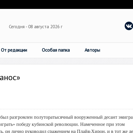
Сегодня - 08 августа 2026 г
От редакции
Особая папка
Авторы
санос»
нос был разгромлен полуторатысячный вооруженный десант эмигра
грать» победу кубинской революции. Намеченное при этом
сь, он лично руководил сражением на Плайя-Хирон, и в тот же д