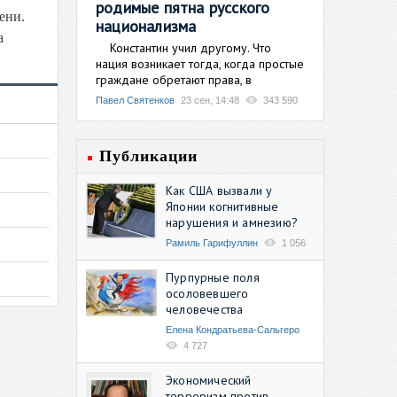
родимые пятна русского
ени.
национализма
а
Константин учил другому. Что
нация возникает тогда, когда простые
граждане обретают права, в
Павел Святенков
23 сен, 14:48
343 590
Публикации
Как США вызвали у
Японии когнитивные
нарушения и амнезию?
Рамиль Гарифуллин
1 056
Пурпурные поля
осоловевшего
человечества
Елена Кондратьева-Сальгеро
4 727
Экономический
терроризм против