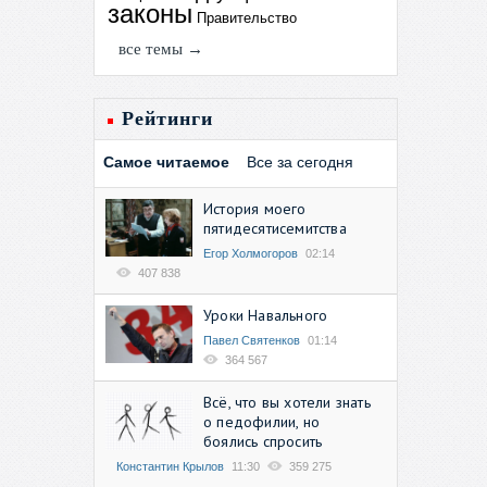
законы
Правительство
все темы →
Рейтинги
Самое читаемое
Все за сегодня
История моего
пятидесятисемитства
Егор Холмогоров
02:14
407 838
Уроки Навального
Павел Святенков
01:14
364 567
Всё, что вы хотели знать
о педофилии, но
боялись спросить
Константин Крылов
11:30
359 275