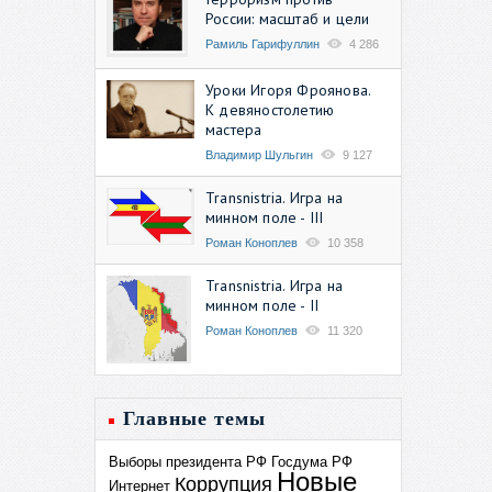
России: масштаб и цели
Рамиль Гарифуллин
4 286
Уроки Игоря Фроянова.
К девяностолетию
мастера
Владимир Шульгин
9 127
Transnistria. Игра на
минном поле - III
Роман Коноплев
10 358
Transnistria. Игра на
минном поле - II
Роман Коноплев
11 320
Главные темы
Выборы президента РФ
Госдума РФ
Новые
Коррупция
Интернет